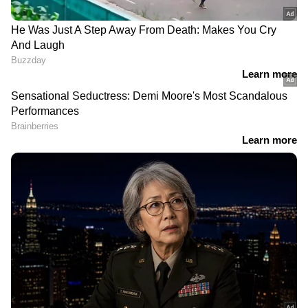
DOWNLOAD APP
ഇൻഫോസിസ് ഷെയറൊന്നിന് 18 രൂപ ഇടക്കാല
ലാഭവിഹിതം പ്രഖ്യാപിച്ചതോടെ, അക്ഷത
മൂർത്തിയുടെ ഓഹരി മൂല്യം 70 കോടിയിലേക്ക്
എത്തുമെന്നാണ് സൂചന. 2023 ജൂൺ
RECOMMENDED STORIES
പാദത്തിലെ ഇൻഫോസിസിന്റെ വരുമാന
റിപ്പോർട്ടിന് ശേഷം, ഷെയറൊന്നിന് 17.5 രൂപ