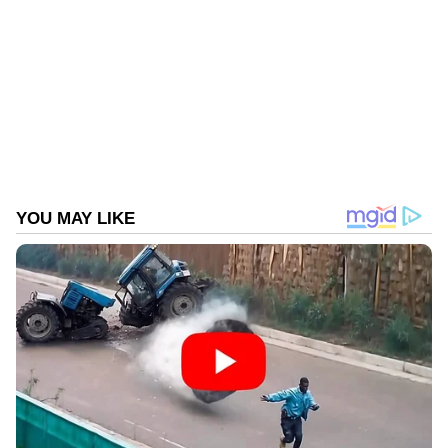
ഇൻഫോസിസ്
Follow Us