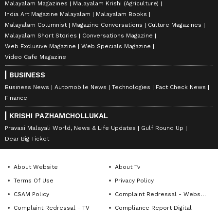
Malayalam Magazines
Malayalam Krishi (Agriculture)
India Art Magazine Malayalam
Malayalam Books
Malayalam Columnist
Magazine Conversations
Culture Magazines
Malayalam Short Stories
Conversations Magazine
Web Exclusive Magazine
Web Specials Magazine
Video Cafe Magazine
BUSINESS
Business News
Automobile News
Technologies
Fact Check News
Finance
KRISHI PAZHAMCHOLLUKAL
Pravasi Malayali World, News & Life Updates
Gulf Round Up
Dear Big Ticket
About Website
About Tv
Terms Of Use
Privacy Policy
CSAM Policy
Complaint Redressal - Website
Complaint Redressal - TV
Compliance Report Digital