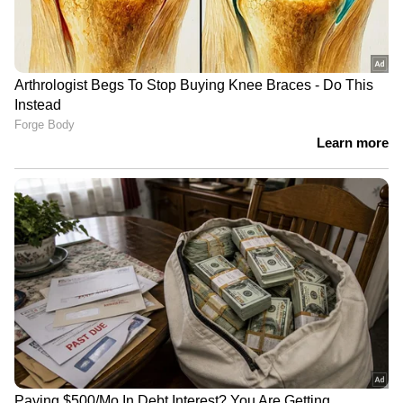
കാണാം