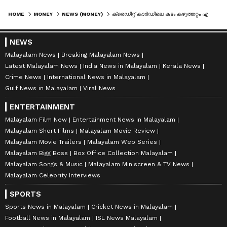
HOME
MONEY
NEWS (MONEY)
ക്രെഡിറ്റ് കാർഡിലെ കടം കഴുത്തറ്റം എത്തിയോ? കടങ്ങൾ തീർക്കാൻ പോംവഴി ഇതാ
NEWS
Malayalam News
Breaking Malayalam News
Latest Malayalam News
India News in Malayalam
Kerala News
Crime News
International News in Malayalam
Gulf News in Malayalam
Viral News
ENTERTAINMENT
Malayalam Film New
Entertainment News in Malayalam
Malayalam Short Films
Malayalam Movie Review
Malayalam Movie Trailers
Malayalam Web Series
Malayalam Bigg Boss
Box Office Collection Malayalam
Malayalam Songs & Music
Malayalam Miniscreen & TV News
Malayalam Celebrity Interviews
SPORTS
Sports News in Malayalam
Cricket News in Malayalam
Football News in Malayalam
ISL News Malayalam