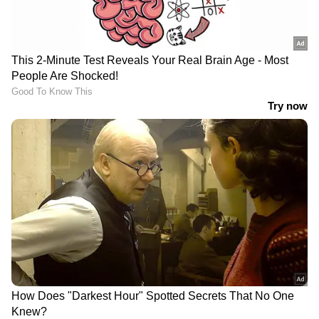
DOWNLOAD APP
ഉയർന്ന പലിശ നിരക്കിനൊപ്പം ഒരാൾക്ക്
അവരുടെ ക്രെഡിറ്റ് കാർഡിൽ ഗണ്യമായ
ഉയർന്ന കടബാധ്യതയുണ്ടെങ്കിൽ, ബാലൻസ്