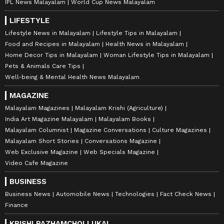
IPL News Malayalam
World Cup News Malayalam
LIFESTYLE
Lifestyle News in Malayalam
Lifestyle Tips in Malayalam
Food and Recipes in Malayalam
Health News in Malayalam
Home Decor Tips in Malayalam
Woman Lifestyle Tips in Malayalam
Pets & Animals Care Tips
Well-being & Mental Health News Malayalam
MAGAZINE
Malayalam Magazines
Malayalam Krishi (Agriculture)
India Art Magazine Malayalam
Malayalam Books
Malayalam Columnist
Magazine Conversations
Culture Magazines
Malayalam Short Stories
Conversations Magazine
Web Exclusive Magazine
Web Specials Magazine
Video Cafe Magazine
BUSINESS
Business News
Automobile News
Technologies
Fact Check News
Finance
KRISHI PAZHAMCHOLLUKAL