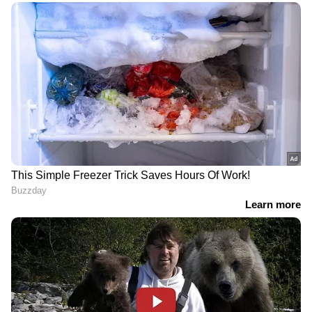
സാരിയിൽ നെയ്തെടുത്ത സ്വപ്‌നങ്ങൾ
പങ്കുവെച്ച് ശോഭ വിശ്വനാഥ്; വീഡിയോ
കാണാം