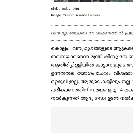
shibu baby john
Image Credit:
Asianet News
വന്യ മൃഗങ്ങളുടെ ആക്രമണത്തിൽ പ്രഥ
കൊല്ലം: വന്യ മൃഗങ്ങളുടെ ആക്രമ
തന്നെയാണെന്ന് മന്ത്രി ഷിബു ബ
ആതിരിപ്പിള്ളിയിൽ കാട്ടാനയുടെ ആ
ഉന്നതതല യോഗം ചേരും വിശദമായ റിപ്പോ
ഒറ്റമൂലി ഇല്ല. ആരുടെ കയ്യിലും ഇ
പരീക്ഷണത്തിന് സമയം ഇല്ല 14 ല
നൽകുന്നത് ആദ്യ ഗഡു ഉടൻ നൽകുമെന