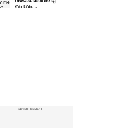
വയോധികൻ മരിച്ച
സംഭവം:
അതിരപ്പിള്ളിയിൽ ഇന്ന്
ഹർത്താൽ