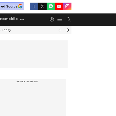
red Source
utomobile
e Today
 ചാലക്കുടിയിൽ ഉന്നതതല യോഗം