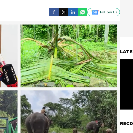
Follow Us
LATE
RECO