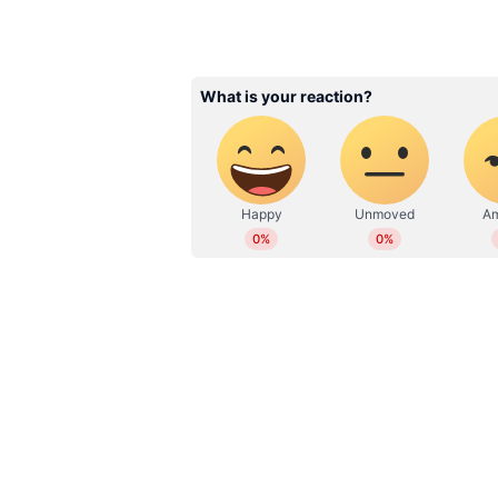
ABOUT THE AUTHOR
WD
Web Desk
Related Articles
അതിരപ്പിള്ളിയിൽ കാട്ട
ആക്രമണം; 65കാരന്
ദാരുണാന്ത്യം
അതിരപ്പിള്ളി പഞ്ചായത്തിൽ വൈകിട്ട
സർവ്വകക്ഷി യോഗമാണ് ആഹ്വാനം