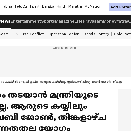
Prabha
Telugu
Tamil
Bangla
Hindi
Marathi
MyNation
Add Prefer
News
Entertainment
Sports
Magazine
Life
Pravasam
Money
Yatra
A
 Scam
US - Iran Conflict
Operation Toofan
Kerala Lottery
Gold Rat
യുടെ കയ്യിൽ ഒറ്റമൂലി ഇല്ല. ആരുടെ കയ്യിലും ഇല്ലെന്ന് ഷിബു ബേബി ജോണ്‍, തിങ്കളാഴ്ച
 തടയാന്‍ മന്ത്രിയുടെ
ല്ല. ആരുടെ കയ്യിലും
ബേബി ജോണ്‍, തിങ്കളാഴ്ച
ഉന്നതതല യോഗം