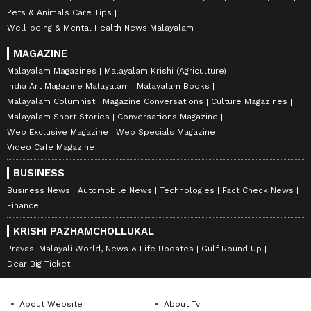
Pets & Animals Care Tips
Well-being & Mental Health News Malayalam
MAGAZINE
Malayalam Magazines
Malayalam Krishi (Agriculture)
India Art Magazine Malayalam
Malayalam Books
Malayalam Columnist
Magazine Conversations
Culture Magazines
Malayalam Short Stories
Conversations Magazine
Web Exclusive Magazine
Web Specials Magazine
Video Cafe Magazine
BUSINESS
Business News
Automobile News
Technologies
Fact Check News
Finance
KRISHI PAZHAMCHOLLUKAL
Pravasi Malayali World, News & Life Updates
Gulf Round Up
Dear Big Ticket
About Website
About Tv