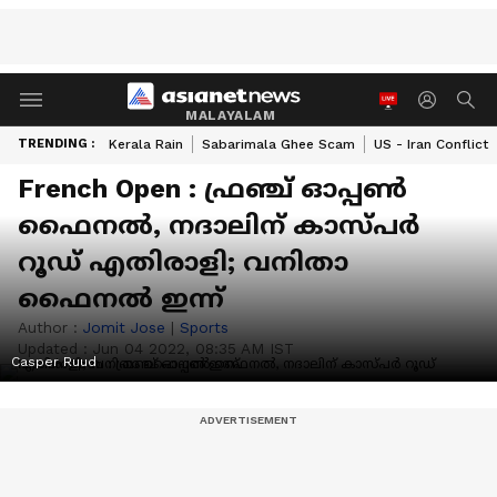
MALAYALAM
TRENDING :
Kerala Rain
Sabarimala Ghee Scam
US - Iran Conflict
French Open : ഫ്രഞ്ച് ഓപ്പണ്‍
ഫൈനല്‍, നദാലിന് കാസ്‌പര്‍
റൂഡ് എതിരാളി; വനിതാ
ഫൈനല്‍ ഇന്ന്
Author :
Jomit Jose
|
Sports
Updated :
Jun 04 2022, 08:35 AM IST
Casper Ruud