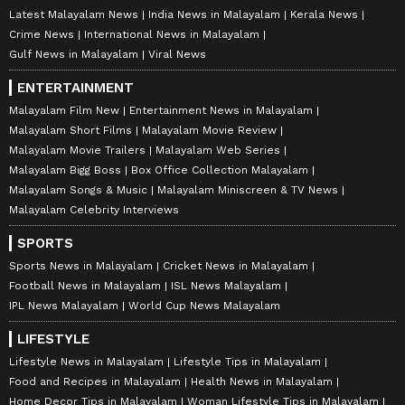
Latest Malayalam News
India News in Malayalam
Kerala News
Crime News
International News in Malayalam
Gulf News in Malayalam
Viral News
ENTERTAINMENT
Malayalam Film New
Entertainment News in Malayalam
Malayalam Short Films
Malayalam Movie Review
Malayalam Movie Trailers
Malayalam Web Series
Malayalam Bigg Boss
Box Office Collection Malayalam
Malayalam Songs & Music
Malayalam Miniscreen & TV News
Malayalam Celebrity Interviews
SPORTS
Sports News in Malayalam
Cricket News in Malayalam
Football News in Malayalam
ISL News Malayalam
IPL News Malayalam
World Cup News Malayalam
LIFESTYLE
Lifestyle News in Malayalam
Lifestyle Tips in Malayalam
Food and Recipes in Malayalam
Health News in Malayalam
Home Decor Tips in Malayalam
Woman Lifestyle Tips in Malayalam