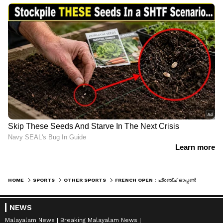
HOME
SPORTS
OTHER SPORTS
FRENCH OPEN : ഫ്രഞ്ച് ഓപ്പണ്‍ ഫൈനല്‍, നദാലിന് കാസ്‌പര്‍ റൂഡ് എതിരാളി; വനിതാ ഫൈനല്‍ ഇന്ന്
NEWS
Malayalam News
Breaking Malayalam News