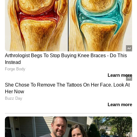
ശ്രദ്ധിക്കുന്നില്ല'
'അധികാരികളുടെ അഹങ്കാരവും
മണ്ടത്തരവും കൊണ്ടാണ്
കേരളത്തിൽ പ്രളയമുണ്ടായത്' |
Kerala Rains