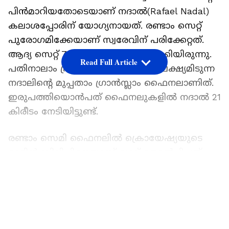
പിൻമാറിയതോടെയാണ് നദാല്‍(Rafael Nadal)
കലാശപ്പോരിന് യോഗ്യനായത്. രണ്ടാം സെറ്റ്
പുരോഗമിക്കേയാണ് സ്വരേവിന് പരിക്കേറ്റത്.
ആദ്യ സെറ്റ് 7-6ന് നദാൽ സ്വന്തമാക്കിയിരുന്നു.
Read Full Article
പതിനാലാം ഫ്രഞ്ച് ഓപ്പൺ കിരീടം ലക്ഷ്യമിടുന്ന
നദാലിന്റെ മുപ്പതാം ഗ്രാൻസ്ലാം ഫൈനലാണിത്.
ഇരുപത്തിയൊൻപത് ഫൈനലുകളിൽ നദാൽ 21
കിരീടം നേടിയിട്ടുണ്ട്.
രണ്ടാം സെമി ഫൈനലില്‍ ക്രൊയേഷ്യയുടെ
മാരിൻ സിലിച്ചിനെയാണ് റൂഡ് തോല്‍പ്പിച്ചത്.
ഒരു ഗ്രാൻസ്ലാം സിംഗിള്‍സ് ഫൈനലിലെത്തുന്ന
LATEST VIDEOS
ആദ്യ നോര്‍വെക്കാരനാണ് റൂഡ്. സ്കോർ 3-6,
6-4, 6-2, 6-2.