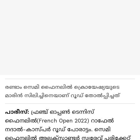
രണ്ടാം സെമി ഫൈനലില്‍ ക്രൊയേഷ്യയുടെ
മാരിൻ സിലിച്ചിനെയാണ് റൂഡ് തോല്‍പ്പിച്ചത്
പാരീസ്:
ഫ്രഞ്ച് ഓപ്പൺ ടെന്നിസ്
ഫൈനലിൽ(French Open 2022) റാഫേൽ
നദാൽ-കാസ്പര്‍ റൂഡ് പോരാട്ടം. സെമി
ഫൈനലിൽ അലക്സാണ്ടർ സ്വരേവ് പരിക്കേറ്റ്