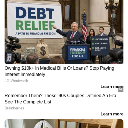
പ്രവേശിപ്പിച്ചു എന്ന് റിപ്പോര്‍ട്ടുകളുണ്ട്.
DOWNLOAD APP
RECOMMENDED STORIES
അഞ്ജു ബോബി
എഫ്‌ഐഎച്ച് പ്രോ ലീഗ്
ജോർജിന്‍റെ 22 വർഷം
ഹോക്കി: പാകിസ്ഥാനെ
പഴക്കമുള്ള റെക്കോർഡ്
ഗോള്‍മഴയില്‍ മുക്കി
തകർത്തു; ലോങ് ജമ്പിൽ
ഇന്ത്യ; ജയം ഒന്നിനെതിരെ
ചരിത്രക്കുതിപ്പുമായി
ഏഴ് ഗോളുകള്‍ക്ക്
കേരളത്തിന്റെ ആൻസി