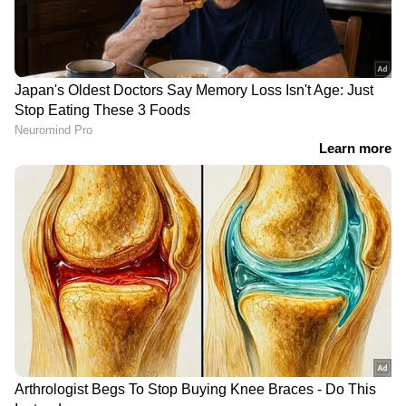
LATEST VIDEOS
തോരാതെ ഇടുക്കി; മലയോര
മേഖലയിൽ മഴ കനക്കുന്നു,
നഗരത്തിൽ പലയിടത്തും
വെള്ളക്കെട്ട്
ജീവൻ നൽകിയവനോട് ഈ
ക്രൂരതയോ?; രാജേഷിൻ്റെ
മൃതദേഹം കൊണ്ടുപോകാൻ പണം
ചോദിച്ചെന്ന് ആരോപണം