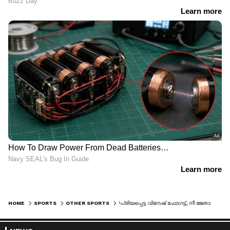
HOME
SPORTS
OTHER SPORTS
'പ്രിയപ്പെട്ട വിനേഷ് ഫോഗട്ട്, നീ ജേതാവ്, അമാനുഷികയായ വനിത'; ഹൃദയസ്‌പര്‍ശിയായ കുറിപ്പുമായി പി വി സിന്ധു