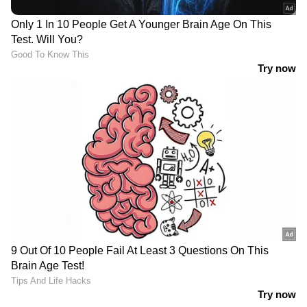
യു.എ.ഇയിൽ ഉള്ള ഒരു സ്ത്രീയാണ്
നിങ്ങളെങ്കിൽ, നിങ്ങളുടെ വ്യക്തിപരമായ
വളർച്ച അടുത്ത ഘട്ടത്തിലേക്ക്
ഉയർത്തണമെങ്കിൽ ഈ പ്ലാറ്റ്ഫോം
പ്രയോജനപ്പെടുത്താം. ആത്മവിശ്വാസവും
ആശയങ്ങൾക്ക് കൂടുതൽ വ്യക്തതയും
അടിയുറപ്പുള്ള ഒരു കൂട്ടായ്മയും ഭീമ സൂപ്പർ
വുമൺ ടോസ്റ്റ്മാസ്റ്റേഴ്സ് ക്ലബ് നൽകും.
ഇപ്പോൾ തന്നെ രജിസ്റ്റർ ചെയ്യാൻ വാട്ട്സാപ്പ്
ചെയ്യൂ - 055 492 1609