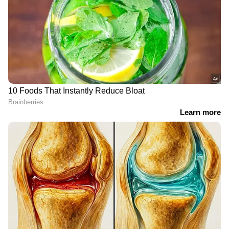
ഓപ്പൺ ഹൗസിലൂടെ അതിഥികൾക്ക്
ടോസ്റ്റ്മാസ്റ്റേഴ്സ് ഫോർമാറ്റ് നേരിട്ട്
മനസ്സിലാക്കാം. ഇതിൽ ലൈവ് സെഷനുകൾ,
ഇന്ററാക്ടീവ് ലേണിങ് രീതികൾ, നെറ്റ്