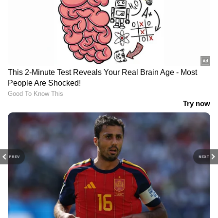
കാലാവധി കഴിഞ്ഞ് 6
ഇറാനെതിരായ ആക്രമണം
വർഷമായിട്ടും നിക്ഷേപം
മാറ്റി വയ്ക്കുന്നുവെന്ന്
തിരികെ കിട്ടിയില്ല; എന്ത്
ട്രംപ്
ചെയ്യണമെന്നറിയാതെ
പ്രവാസി
PREV
NEXT