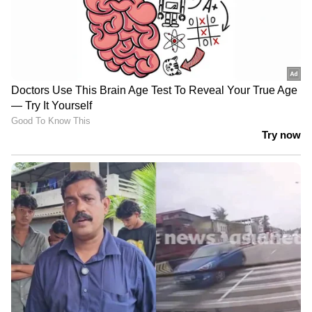
ഏഷ്യാനെറ്റ് ന്യൂസ് മലയാളത്തിലൂടെ
Pravasi
Malayali News
ലോകവുമായി ബന്ധപ്പെടൂ.
Gulf News in Malayalam
ജീവിതാനുഭവങ്ങളും, അവരുടെ
വിജയകഥകളും വെല്ലുവിളികളുമൊക്കെ —
പ്രവാസലോകത്തിന്റെ സ്പന്ദനം നേരിട്ട്
അനുഭവിക്കാൻ
Asianet News Malayalam
ABOUT THE AUTHOR
Web Desk
WD