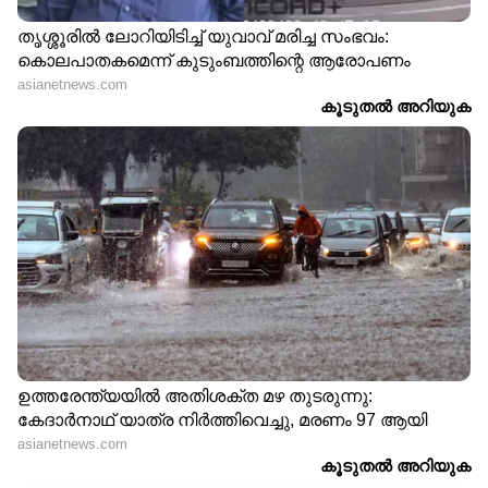
ഭീമ
യു.എ.ഇ
Follow Us