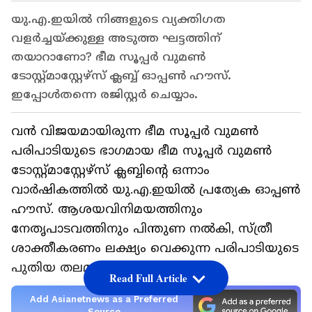
യു.എ.ഇയിൽ നിങ്ങളുടെ വ്യക്തി​ഗത
വളർച്ചയ്ക്കുള്ള അടുത്ത ഘട്ടത്തിന്
തയാറാണോ? ഭീമ സൂപ്പർ വുമൺ
ടോസ്റ്റ്മാസ്റ്റേഴ്സ് ക്ലബ്ബ് ഓപ്പൺ ഹൗസ്.
ഇപ്പോൾതന്നെ രജിസ്റ്റർ ചെയ്യാം.
വൻ വിജയമായിരുന്ന ഭീമ സൂപ്പർ വുമൺ
പരിപാടിയുടെ ഭാ​ഗമായ ഭീമ സൂപ്പർ വുമൺ
ടോസ്റ്റ്മാസ്റ്റേഴ്സ് ക്ലബ്ബിന്റെ ഒന്നാം
വാർഷികത്തിൽ യു.എ.ഇയിൽ പ്രത്യേക ഓപ്പൺ
ഹൗസ്. ആശയവിനിമയത്തിനും
നേതൃപാടവത്തിനും പിന്തുണ നൽകി, സ്ത്രീ
ശാക്തീകരണം ലക്ഷ്യം വെക്കുന്ന പരിപാടിയുടെ
പുതിയ തലമാണ് ഓപ്പൺ ഹൗസ്.
Read Full Article
Add Asianetnews as a Preferred
Source