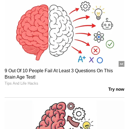
DOWNLOAD APP
RECOMMENDED STORIES
20 വർഷം ജയിലിൽ, സൗദി
തൊഴിലാളികളുടെ
ജയിലിൽ കഴിയുന്ന
പാസ്പോർട്ട്
അബ്ദുറഹീമിന്‍റെ മോചന
തൊഴിലുടമകൾ
ഉത്തരവിൽ ഇന്ന്
പിടിച്ചുവയ്ക്കരുതെന്ന്
ഒപ്പിട്ടേക്കും;
ദുബായ് എമിഗ്രേഷൻ
പ്രതീക്ഷയോടെ കുടുംബം