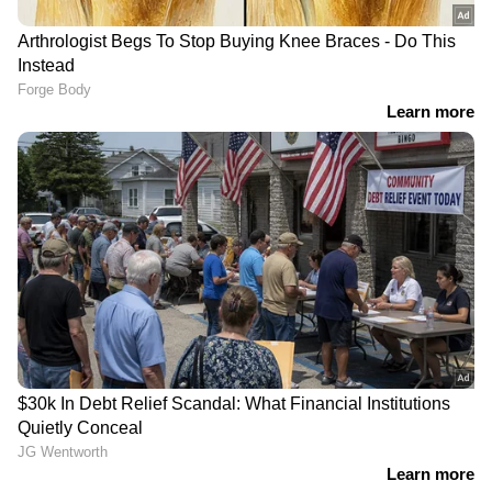
വർക്കിങ്ങിനുള്ള അവസരം എന്നിവ ലഭിക്കും.
ജീവിതത്തിന്റെ വിവിധ മേഖലകളിലുള്ള
സ്ത്രീകൾക്ക് അവർക്ക് ആവശ്യമായ
സ്കില്ലുകൾ ആർജ്ജിക്കാനുള്ള വഴികൂടെയാണ്
ഈ പരിപാടി. സ്ത്രീകൾ ജോലി ചെയ്യുന്നവരോ
വീട്ടിലെ കാര്യങ്ങളുടെ ചുമതലയുള്ളവരോ
ആയിക്കോട്ടെ, ഭീമ സൂപ്പർ വുമൺ
ടോസ്റ്റ്മാസ്റ്റേഴ്സ് ക്ലബ്ബിലൂടെ അവർക്ക്
ആത്മവിശ്വാസം കണ്ടെത്താം, ആശയങ്ങൾ
വ്യക്തമായി പ്രതിഫലിപ്പിക്കാം, ലീഡർഷിപ്പ്
കഴിവുകൾ വികസിപ്പിക്കാം. അതും
കൂട്ടായ്മയിൽ ഉള്ളവരുടെ പൂർണമായ
പിന്തുണയോടെ.