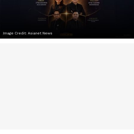
Image Credit:
Asianet News