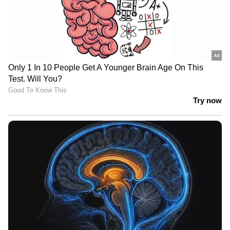
മെയ് 23-ന് രാവിലെ 10 മണിക്കാണ് പരിപാടി.
വേദി, അൽ തവാർ ലൈബ്രറി, ക്വിസിസ്.
ഡി.ടി.എം ദീവി അൽകസോസ് ആണ്
ടോസ്റ്റ്മാസ്റ്റർ ഓഫ് ദി ഡേ. ഡി.ടി.എം ഹരീഷ്
കൃഷ്ണൻ ആണ് ജനറൽ ഇവാല്യുവേറ്റർ,
ഡി.ടി.എം ദേവലാൽ ആണ് റോസ്റ്റ്മാസ്റ്റർ,
ഡി.ടി.എം മുഹമ്മദ് ആഷിഖ് ആണ് ​ഗെയിം
മാസ്റ്റർ. ഡ്രസ് കോഡ്: പ്ലോഡിറ്റ് മാറ്റിനെ
(ഫോർമൽ).