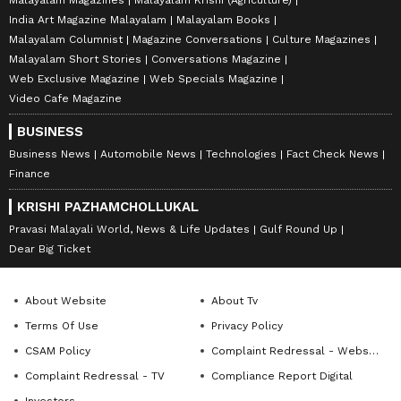
Malayalam Magazines
Malayalam Krishi (Agriculture)
India Art Magazine Malayalam
Malayalam Books
Malayalam Columnist
Magazine Conversations
Culture Magazines
Malayalam Short Stories
Conversations Magazine
Web Exclusive Magazine
Web Specials Magazine
Video Cafe Magazine
BUSINESS
Business News
Automobile News
Technologies
Fact Check News
Finance
KRISHI PAZHAMCHOLLUKAL
Pravasi Malayali World, News & Life Updates
Gulf Round Up
Dear Big Ticket
About Website
About Tv
Terms Of Use
Privacy Policy
CSAM Policy
Complaint Redressal - Website
Complaint Redressal - TV
Compliance Report Digital