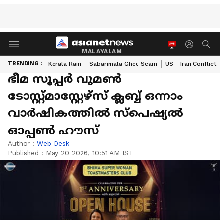
MALAYALAM
TRENDING :
Kerala Rain
Sabarimala Ghee Scam
US - Iran Conflict
ഭീമ സൂപ്പർ വുമൺ
ടോസ്റ്റ്മാസ്റ്റേഴ്സ് ക്ലബ്ബ് ഒന്നാം
വാർഷികത്തിൽ സ്പെഷ്യൽ
ഓപ്പൺ ഹൗസ്
Author :
Web Desk
Published :
May 20 2026, 10:51 AM IST