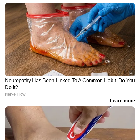
അതേസമയം സൗദി അറേബ്യയില്‍ ഭീകര
പ്രവര്‍ത്തനങ്ങളില്‍ ഏര്‍പ്പെടുകയും സുരക്ഷാ
സൈനികരെ ആക്രമിക്കുകയും ചെയ്ത
സംഭവങ്ങളില്‍ പ്രതികളായ മൂന്ന് പേരുടെ