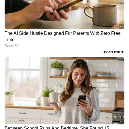
LATEST VIDEOS
ഏഷ്യാനെറ്റ് ന്യൂസ് മലയാളത്തിലൂടെ
Pravasi
Malayali News
ലോകവുമായി ബന്ധപ്പെടൂ.
Gulf News in Malayalam