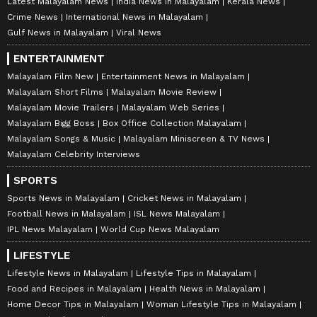
Latest Malayalam News
India News in Malayalam
Kerala News
Crime News
International News in Malayalam
Gulf News in Malayalam
Viral News
ENTERTAINMENT
Malayalam Film New
Entertainment News in Malayalam
Malayalam Short Films
Malayalam Movie Review
Malayalam Movie Trailers
Malayalam Web Series
Malayalam Bigg Boss
Box Office Collection Malayalam
Malayalam Songs & Music
Malayalam Miniscreen & TV News
Malayalam Celebrity Interviews
SPORTS
Sports News in Malayalam
Cricket News in Malayalam
Football News in Malayalam
ISL News Malayalam
IPL News Malayalam
World Cup News Malayalam
LIFESTYLE
Lifestyle News in Malayalam
Lifestyle Tips in Malayalam
Food and Recipes in Malayalam
Health News in Malayalam
Home Decor Tips in Malayalam
Woman Lifestyle Tips in Malayalam