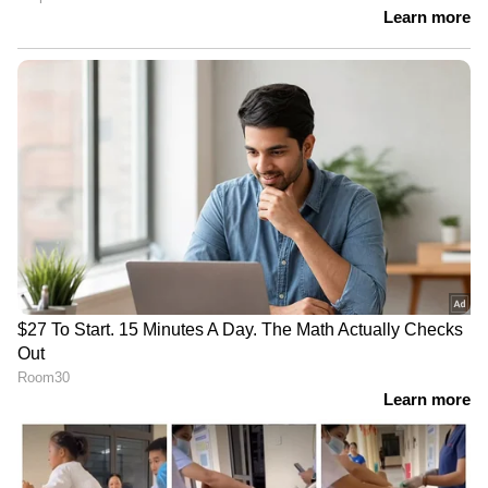
LATEST VIDEOS
കുന്നിറങ്ങാൻ കിലോമീറ്ററോളം
നടക്കണം; ജോസ്​ഗിരി
പൂർണമായും ഒറ്റപ്പെട്ടു