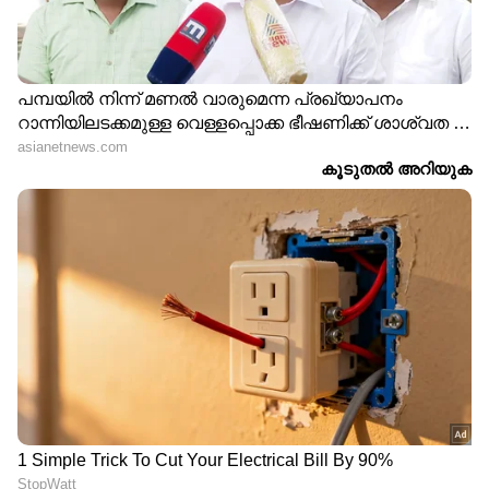
പട്രോളിംഗ്
രഹസ്യാന്വേഷണ
നടത്തുന്നതിനിടെ പൊലീസ്
വിഭാഗത്തിന് കൃത്യമായ
ഉദ്യോഗസ്ഥർ കണ്ട കാഴ്ച;
വിവരം, മകനെ മറയാക്കി
മണൽപ്പരപ്പിൽ പരതി
മയക്കുമരുന്ന് കടത്ത്;
രണ്ടുപേർ,
കുവൈത്തിൽ 48കാരൻ
പരിശോധനയിൽ
പിടിയിൽ
പിടിച്ചെടുത്തത്
മയക്കുമരുന്ന്
ഹജ്ജ് കർമ്മത്തിനെത്തിയ
രൂപയ്ക്ക് റെക്കോർഡ്
രണ്ട് മലയാളി തീർഥാടകർ
തകർച്ച; പ്രവാസികൾക്ക്
മദീനയിൽ നിര്യാതരായി
സുവർണ്ണാവസരമോ?
മുന്നേറി ഗൾഫ്
കറൻസികൾ