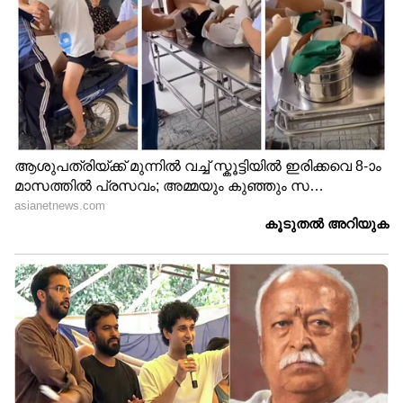
ദുരിതാശ്വാസ ക്യാമ്പുകൾ
നിറഞ്ഞതോടെ വെളളം കയറിയ
വീടുകളിൽ തന്നെ കഴിയുകയാണ്
മേൽപ്പാടത്തെ കുടുംബങ്ങൾ