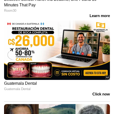
ജീവിതാനുഭവങ്ങളും, അവരുടെ
വിജയകഥകളും വെല്ലുവിളികളുമൊക്കെ —
പ്രവാസലോകത്തിന്റെ സ്പന്ദനം നേരിട്ട്
അനുഭവിക്കാൻ
Asianet News Malayalam
ABOUT THE AUTHOR
Web Desk
WD
ഗൾഫ് ന്യൂസ്
സൗദി അറേബ്യ
Follow Us