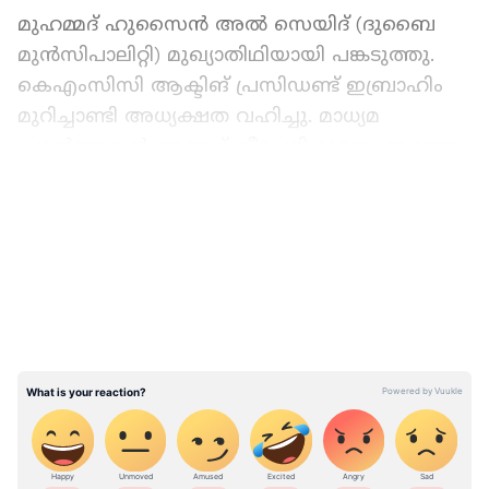
മുഹമ്മദ് ഹുസൈൻ അൽ സെയിദ് (ദുബൈ
മുൻസിപാലിറ്റി) മുഖ്യാതിഥിയായി പങ്കടുത്തു.
കെഎംസിസി ആക്ടിങ് പ്രസിഡണ്ട് ഇബ്രാഹിം
മുറിച്ചാണ്ടി അധ്യക്ഷത വഹിച്ചു. മാധ്യമ
പ്രവർത്തകൻ അനൂപ് കീച്ചേരി മുഖ്യപ്രഭാഷണം
നടത്തി. സാലിഹ് കോട്ടപ്പള്ളി (ഗൾഫ് മാധ്യമം)
LATEST VIDEOS
വേളം ഗ്രാമ പഞ്ചായത്ത് പ്രസിഡണ്ട് നയീമ
കുളമുള്ളതിൽ എന്നിവർ പ്രസംഗിച്ചു. ജനറൽ
സെക്രട്ടറി മുസ്തഫ തിരൂർ സ്വാഗതം പറഞ്ഞു.
സ്വാതന്ത്ര്യ സമരത്തിന് നേതൃത്വം നൽകിയ
ദേശീയ നേതാക്കളെ അനുസ്മരിച്ച് കുട്ടികൾ
നടത്തിയ വേഷപ്രകടനം ശ്രദ്ധേയമായി.
ഭാരവാഹികളായ എം.സി ഹുസൈനാർ ഹാജി,
ഒ.കെ ഇബ്രാഹിം, മുസ്തഫ വേങ്ങര, മുഹമ്മദ്