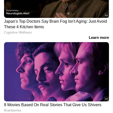
DOWNLOAD APP
ഏഷ്യാനെറ്റ് ന്യൂസ് മലയാളത്തിലൂടെ
Pravasi
Malayali News
ലോകവുമായി ബന്ധപ്പെടൂ.
Gulf News in Malayalam
ജീവിതാനുഭവങ്ങളും, അവരുടെ
വിജയകഥകളും വെല്ലുവിളികളുമൊക്കെ —
പ്രവാസലോകത്തിന്റെ സ്പന്ദനം നേരിട്ട്
അനുഭവിക്കാൻ
Asianet News Malayalam