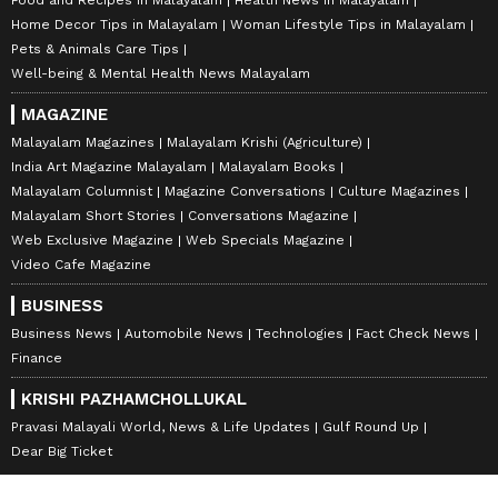
Food and Recipes in Malayalam
Health News in Malayalam
Home Decor Tips in Malayalam
Woman Lifestyle Tips in Malayalam
Pets & Animals Care Tips
Well-being & Mental Health News Malayalam
MAGAZINE
Malayalam Magazines
Malayalam Krishi (Agriculture)
India Art Magazine Malayalam
Malayalam Books
Malayalam Columnist
Magazine Conversations
Culture Magazines
Malayalam Short Stories
Conversations Magazine
Web Exclusive Magazine
Web Specials Magazine
Video Cafe Magazine
BUSINESS
Business News
Automobile News
Technologies
Fact Check News
Finance
KRISHI PAZHAMCHOLLUKAL
Pravasi Malayali World, News & Life Updates
Gulf Round Up
Dear Big Ticket