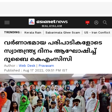
MALAYALAM
TRENDING :
Kerala Rain
Sabarimala Ghee Scam
US - Iran Conflict
വർണാഭമായ പരിപാടികളോടെ
സ്വാതന്ത്ര്യ ദിനം ആഘോഷിച്ച്
ദുബൈ കെഎംസിസി
Author :
Web Desk
|
Pravasam
Published :
Aug 17 2022, 09:51 PM IST