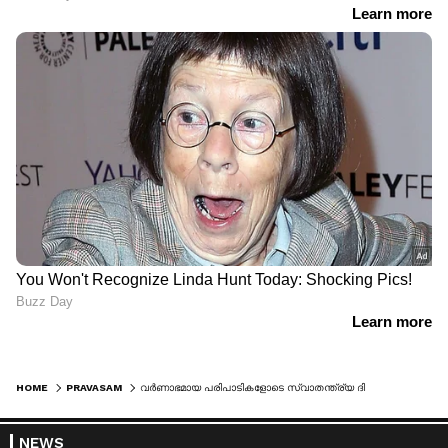
HOME
PRAVASAM
വർണാഭമായ പരിപാടികളോടെ സ്വാതന്ത്ര്യ ദിനം ആഘോഷിച്ച് ദുബൈ കെഎംസിസി
NEWS