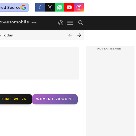
red Source
26
Automobile
e Today
TBALL WC '26
WOMEN T-20 WC '26