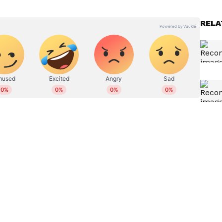
 ഓണ്‍ലൈനില്‍ പ്രവര്‍ത്തിക്കുന്നു. നിലവില്‍ സീനിയര്‍
RELA
ഹിത്യത്തിൽ ബിരുദവും ജേണലിസത്തില്‍ ബിരുദാനന്തര
 അന്താരാഷ്ട്ര, ഗൾഫ് വാര്‍ത്തകള്‍,
്യം തുടങ്ങിയ വിഷയങ്ങളില്‍ എഴുതുന്നു. ഏഴ് വര്‍ഷത്തെ
ിരവധി ന്യൂസ് സ്‌റ്റോറികള്‍, ഫീച്ചറുകള്‍,
ങ്ങിയവ പ്രസിദ്ധീകരിച്ചു. ഡിജിറ്റല്‍ മീഡിയയിൽ
 reshma.vijayan@asianetnews.in