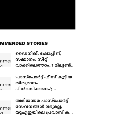
MMENDED STORIES
ഡൈനിങ്, ഷോപ്പിങ്,
സമ്മാനം: സിറ്റി
വാക്കിലെത്താം, 1 മില്യൺ
ദിർഹം വരെ നേടാം
'പാസ്പോർട്ട് ഫീസ് കൂട്ടിയ
തീരുമാനം
പിൻവലിക്കണം';
പ്രതിഷേധിച്ച് പ്രവാസികൾ
അടിയന്തര പാസ്പോർട്ട്
സേവനങ്ങൾ ലഭ്യമല്ല;
യുഎഇയിലെ പ്രവാസികൾ
ആശങ്കയിൽ