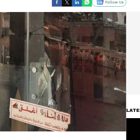
Follow Us
LATE