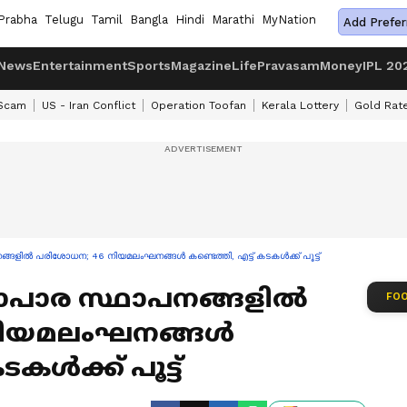
Prabha
Telugu
Tamil
Bangla
Hindi
Marathi
MyNation
Add Prefer
News
Entertainment
Sports
Magazine
Life
Pravasam
Money
IPL 20
 Scam
US - Iran Conflict
Operation Toofan
Kerala Lottery
Gold Rat
ളിൽ പരിശോധന; 46 നിയമലംഘനങ്ങൾ കണ്ടെത്തി, എട്ട് കടകൾക്ക് പൂട്ട്
ാപാര സ്ഥാപനങ്ങളിൽ
FOO
നിയമലംഘനങ്ങൾ
ടകൾക്ക് പൂട്ട്