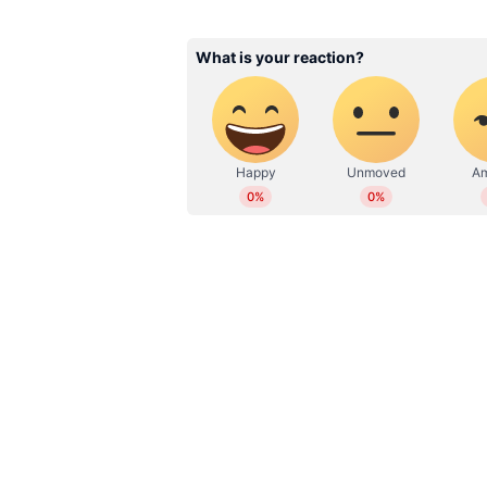
Reshma Vijayan
RV
2019 മുതല്‍ ഏഷ്യാനെറ്റ് ന്യൂസ്
സബ് എഡിറ്റര്‍. ഇംഗ്ലീഷ് സാ
ബിരുദവും നേടി. കേരള, ദേശീയ,
എന്‍റര്‍ടെയിന്‍മെന്‍റ്, ആരോഗ
മാധ്യമപ്രവര്‍ത്തന കാലയളവില്‍ ന
അഭിമുഖങ്ങള്‍, ലേഖനങ്ങള്‍ തുട
പ്രവര്‍ത്തനപരിചയം. ഇ മെയില്‍: