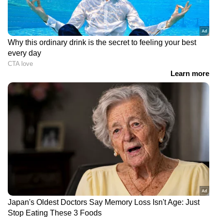
അനുഭവിക്കാൻ
Asianet News Malayalam
വിശദീകരിച്ചു. പരിഭാഷകരായ മുഹമ്മദ്‌കുട്ടി
കടന്നമണ്ണ, മുഹമ്മദ് നജാത്തി (ദമ്മാം)
തുടങ്ങിയവരും വ്യവസായ പ്രമുഖരും റിയാദിലെ
സാമൂഹിക സാംസ്‌കാരിക മത വിദ്യാഭ്യാസ കലാ
കായിക രംഗങ്ങളിലുള്ള നേതാക്കളും
സംസാരിച്ചു.
RECOMMENDED STORIES