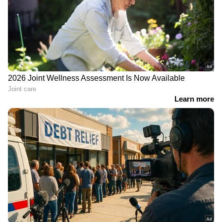
കുഞ്ഞാലികുട്ടി, ഡോ. എം.കെ. മുനീർ,
മുനവ്വറലി ശിഹാബ് തങ്ങൾ, എം.സി. മായിൻ
ഹാജി, ഉമർ പാണ്ടികശാല, വി.കെ.സി. മമ്മദ്
കോയ, ബുഷ്‌റ റഫീഖ്, അഡ്വ. പി.എം. നിയാസ്,
ശശി നാരങ്ങായിൽ, ഹുസൈൻ മടവൂർ, പി.സി.
അഹമ്മദ്‌കുട്ടി ഹാജി എന്നിവർ
രക്ഷാധികാരികളാണ്. കെ. സുരേഷ്
ചെയർമാനും കെ.കെ. ആലിക്കുട്ടി ജനറൽ
കൺവീനറും എം. ഗിരീഷ് ട്രഷററുമാണ്.