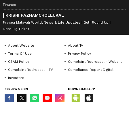
Finance
KRISHI PAZHAMCHOLLUKAL
Pravasi Malayali World, News & Life Updates
Gulf Round Up
Dear Big Ticket
About Website
About Tv
Terms Of Use
Privacy Policy
CSAM Policy
Complaint Redressal - Website
Complaint Redressal - TV
Compliance Report Digital
Investors
FOLLOW US ON
DOWNLOAD APP
© Copyright 2026 Asianxt Digital Technologies Private Limited (Formerly
known as Asianet News Media & Entertainment Private Limited) | All Rights
Reserved