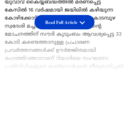
യുവാവ് കൈയ്യബദ്ധത്തിൽ മരണപ്പെട്ട
കേസിൽ 16 വർഷമായി ജയിലിൽ കഴിയുന്ന
കോഴിക്കോട് ജില്ലയിലെ ഫറോക്ക് കോടമ്പുഴ
Read Full Article
സ്വദേശി മച്ചിലകത്ത് അബ്ദുറഹീമിന്റെ
മോചനത്തിന് സൗദി കുടുംബം ആവശ്യപ്പെട്ട 33
കോടി കണ്ടെത്താനുള്ള പ്രചാരണ
പ്രവർത്തനങ്ങൾക്ക് ഊർജ്ജിതമായി
രംഗത്തിറങ്ങാനാണ് റിയാദിലെ സംഘടനാ
പ്രതിനിധികളുടെ കൺവെൻഷൻ തീരുമാനിച്ചത്.
ഒന്നര കോടി റിയാലാണ് (ഏകദേശം 33 കോടി
രൂപ) നഷ്ടപരിഹാരമായി മരിച്ച യുവാവിന്റെ
LATEST VIDEOS
കുടുംബം ആവശ്യപ്പെട്ടത്.
നേരത്തെ കേസിൽ കോടതി വിധിയിൽ മാത്രം
ഉറച്ചുനിന്നിരുന്ന സൗദി കുടുംബം ഇന്ത്യൻ
എംബസിയുടെയും റിയാദിൽ പ്രവർത്തിക്കുന്ന