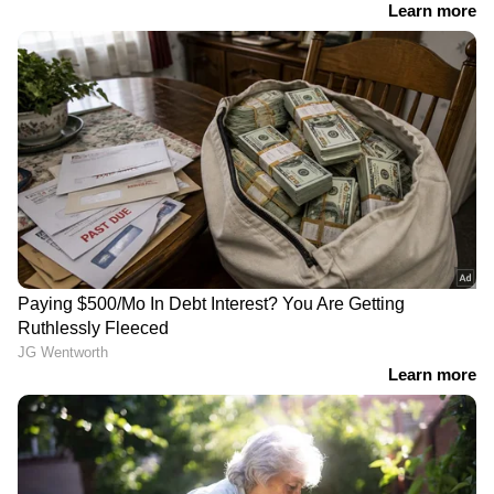
ലോക കേരളസഭ എന്നിവരുമായി ബന്ധപ്പെട്ട്
സഹായം ആവശ്യപ്പെടാനുമുള്ള ഒരുക്കങ്ങൾ
പൂർത്തിയാക്കും. ഫണ്ട് സമാഹരണം
നിയമപരമായ അനുമതി ലഭിച്ച ശേഷം
മാത്രമാകും ആരംഭിക്കുകയെന്നും സമിതി
ഭാരവാഹികൾ അറിയിച്ചു.
നാട്ടിലെ ജനകീയ സമിതിയിൽ പൊതുമരാമത്ത്
വകുപ്പ് മന്ത്രി മുഹമ്മദ് റിയാസും കേന്ദ്ര
വിദേശകാര്യ സഹമന്ത്രി വി. മുരളീധരനും മുഖ്യ
രക്ഷാധികാരികളായിട്ടുള്ള നാട്ടിലെ ജനകീയ
സമിതിയിൽ എം.പിമാരായ എം.കെ. രാഘവൻ,
ഇ.ടി. മുഹമ്മദ് ബഷീർ, എം.പി. അബ്ദുൽ സമദ്
സമദാനി, എളമരം കരീം, പി.വി. അബ്ദുൽ
വഹാബ്, എം.എൽ.എമാരായ പി.കെ.