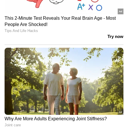
രൂപപ്പെടുത്താനും ഫണ്ട് സമാഹരണത്തിനുള്ള
നിയമവശങ്ങൾ പഠിക്കാനും പ്രാഥമിക
ഒരുക്കങ്ങൾ പൂർത്തിയാക്കാനുമാണ്
തീരുമാനം. സംഘടനകൾ, വ്യവസായികൾ,
സോഷ്യൽ മീഡിയ, ജീവകാരുണ്യ പ്രവർത്തകർ,
സ്‌കൂളുകൾ തുടങ്ങിയ മാർഗങ്ങളിലൂടെ ഫണ്ട്
ശേഖരണം നടത്താമെന്നാണ് ആലോചന.
നിയമപരമായ അനുമതി ലഭിച്ചാലുടൻ
നടപടികൾ നീക്കാൻ യോഗം നിയമസഹായ
സമിതിയെ ചുമതലപ്പെടുത്തി. കോടതി
അനുമതി ലഭിച്ചാലുടൻ നാട്ടിൽ
നേരത്തേയുണ്ടാക്കിയിട്ടുള്ള ജനകീയ
സമിതിയുടെ മേൽനോട്ടത്തിൽ ബാങ്ക്
അക്കൗണ്ട് ഉണ്ടാക്കി ഫണ്ട് സ്വരൂപിക്കാനും
കേന്ദ്ര സംസ്ഥാന സർക്കാറുകൾ, നോർക്ക,