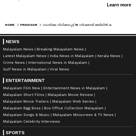
HOME
PRAVASAM
വധശിക്ഷ വിധിക്കപ്പെട്ട് 16 വർഷമായി ജയിലിൽ കഴിയുന്ന പ്രവാസിയുടെ മോചനത്തിന് 33 കോടി സ്വരൂപിക്കാൻ പ്രവാസി സമൂഹം
NEWS
Malayalam News
Breaking Malayalam News
Latest Malayalam News
India News in Malayalam
Kerala News
Crime News
International News in Malayalam
Gulf News in Malayalam
Viral News
ENTERTAINMENT
Malayalam Film New
Entertainment News in Malayalam
Malayalam Short Films
Malayalam Movie Review
Malayalam Movie Trailers
Malayalam Web Series
Malayalam Bigg Boss
Box Office Collection Malayalam
Malayalam Songs & Music
Malayalam Miniscreen & TV News
Malayalam Celebrity Interviews
SPORTS