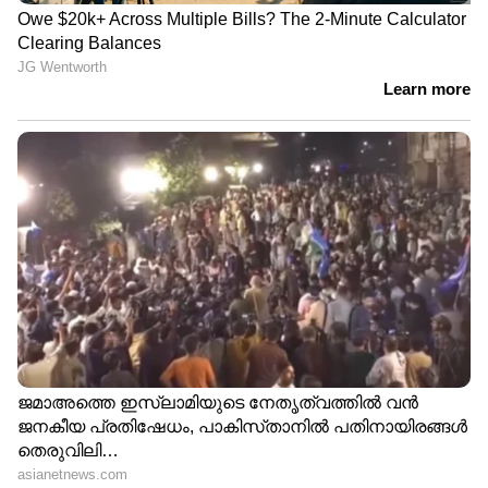
Read also:
വധശിക്ഷക്ക് വിധിച്ചു; പ്രവാസി
മലയാളിയുടെ ജീവൻ രക്ഷിക്കാൻ വേണ്ടത്
33 കോടി ബ്ലഡ് മണി