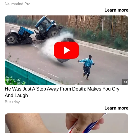
ബിഗ് ടിക്കറ്റ്: ആദ്യ ബിഗ്
കുവൈത്തിൽ അനധികൃത
സ്പിന്നിൽ 450,000 ദിർഹം;
ഗർഭച്ഛിദ്രം;
രണ്ട് മലയാളികൾക്ക്
രഹസ്യാന്വേഷണത്തിൽ
സമ്മാനം
ഗൈനക്കോളജിസ്റ്റ്
അറസ്റ്റിൽ
എൺപതാണ്ടിന്‍റെ
പ്രവാസികൾക്ക് സന്തോഷ