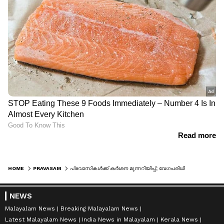
HOME
PRAVASAM
പ്രവാസികൾക്ക് കർശന മുന്നറിയിപ്പ്; വേഗപരിധി ലംഘിച്ചാൽ നാടുകടത്തൽ, ശിക്ഷാനടപടികൾ വ്യക്തമാക്കി അധികൃതർ
NEWS
Malayalam News
Breaking Malayalam News
Latest Malayalam News
India News in Malayalam
Kerala News