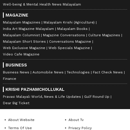
Well-being & Mental Health News Malayalam
MAGAZINE
Malayalam Magazines
Malayalam Krishi (Agriculture)
India Art Magazine Malayalam
Malayalam Books
Malayalam Columnist
Magazine Conversations
Culture Magazines
Malayalam Short Stories
Conversations Magazine
Web Exclusive Magazine
Web Specials Magazine
Video Cafe Magazine
BUSINESS
Business News
Automobile News
Technologies
Fact Check News
Finance
KRISHI PAZHAMCHOLLUKAL
Pravasi Malayali World, News & Life Updates
Gulf Round Up
Dear Big Ticket
About Website
About Tv
Terms Of Use
Privacy Policy