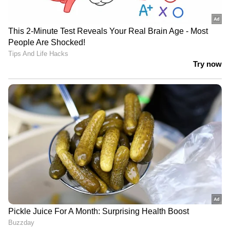
പ്രതിപക്ഷ വികാരം അമിത് ഷായെ
അറിയിക്കണം; നിർദേശം നൽകി
രാജ്യസഭ അധ്യക്ഷൻ | Amit shah |
Rajyasabha