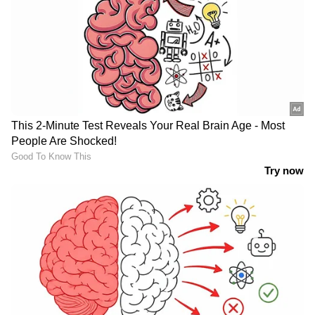
പിടിയിൽ, കുവൈത്തിൽ
കർശന പരിശോധന
LATEST VIDEOS
സമരത്തിൽ നിന്ന് പിന്നോട്ടില്ല;
തൃശൂരിൽ യുവമോർച്ച പ്രതിഷേധം