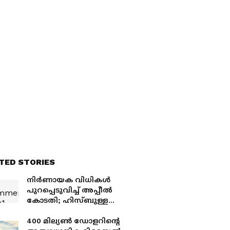
TED STORIES
നിർണായക വിധികൾ
പുറപ്പെടുവിച്ച് അപ്പീൽ
കോടതി; ഹിസ്ബുള്ള
ബന്ധത്തിൽ കുവൈത്ത്
സ്വദേശിക്ക് പത്ത് വർഷം
400 മില്യൺ ഡോളറിന്‍റെ