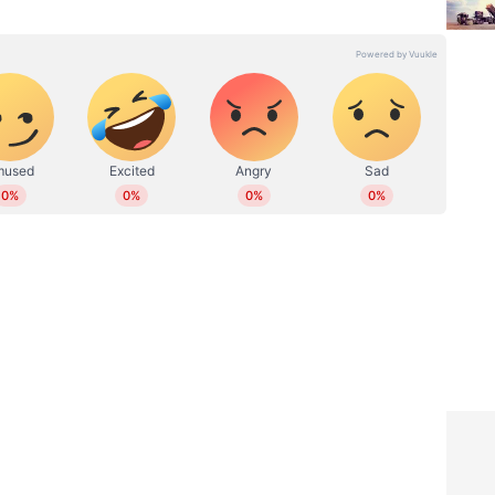
 ഓണ്‍ലൈനില്‍ പ്രവര്‍ത്തിക്കുന്നു. നിലവില്‍ സീനിയര്‍
ഹിത്യത്തിൽ ബിരുദവും ജേണലിസത്തില്‍ ബിരുദാനന്തര
 അന്താരാഷ്ട്ര, ഗൾഫ് വാര്‍ത്തകള്‍,
്യം തുടങ്ങിയ വിഷയങ്ങളില്‍ എഴുതുന്നു. ഏഴ് വര്‍ഷത്തെ
ിരവധി ന്യൂസ് സ്‌റ്റോറികള്‍, ഫീച്ചറുകള്‍,
ങ്ങിയവ പ്രസിദ്ധീകരിച്ചു. ഡിജിറ്റല്‍ മീഡിയയിൽ
 reshma.vijayan@asianetnews.in