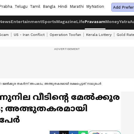
Prabha
Telugu
Tamil
Bangla
Hindi
Marathi
MyNation
Add Prefer
News
Entertainment
Sports
Magazine
Life
Pravasam
Money
Yatra
A
 Scam
US - Iran Conflict
Operation Toofan
Kerala Lottery
Gold Rat
റെ മേൽക്കൂര തകർന്ന് അപകടം; അത്ഭുതകരമായി രക്ഷപ്പെട്ടത് നാലുപേർ
ുനില വീടിന്‍റെ മേൽക്കൂര
; അത്ഭുതകരമായി
ലുപേർ