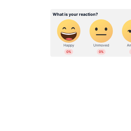
RV
2019 മുതല്‍ ഏഷ്യാനെറ്റ് ന്യൂസ്
സബ് എഡിറ്റര്‍. ഇംഗ്ലീഷ് സാ
ബിരുദവും നേടി. കേരള, ദേശീയ,
എന്‍റര്‍ടെയിന്‍മെന്‍റ്, ആരോഗ
മാധ്യമപ്രവര്‍ത്തന കാലയളവില്‍ ന
അഭിമുഖങ്ങള്‍, ലേഖനങ്ങള്‍ തുട
പ്രവര്‍ത്തനപരിചയം. ഇ മെയില്‍: