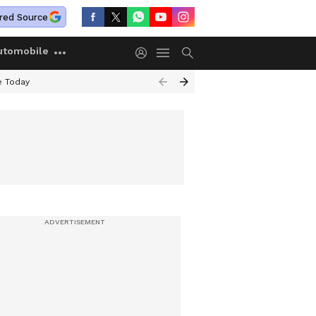
red Source
utomobile
e Today