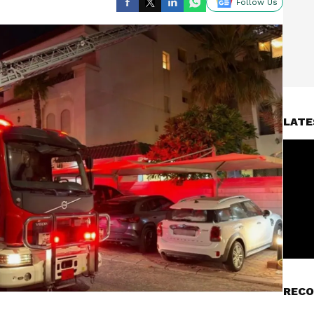
Follow Us
LATE
RECO