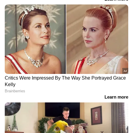
Malayali News
ലോകവുമായി ബന്ധപ്പെടൂ.
Gulf News in Malayalam
ജീവിതാനുഭവങ്ങളും, അവരുടെ
വിജയകഥകളും വെല്ലുവിളികളുമൊക്കെ —
പ്രവാസലോകത്തിന്റെ സ്പന്ദനം നേരിട്ട്
അനുഭവിക്കാൻ
Asianet News Malayalam
കേസുകളിൻ മേൽ നിയമോപദേശം,
നഷ്ടപരിഹാരം/ദയാഹർജികൾ എന്നിവയിൽ