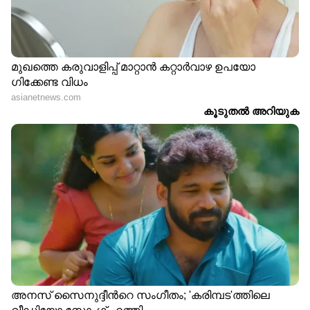
സമർപ്പിക്കേണ്ട അവസാന തീയതി 2023 ഓഗസ്റ്റ്
15.
5. അപേക്ഷകൾ കാരണം കൂടാതേയോ
അല്ലാതേയോ നിരസിക്കുവാൻ നോർക്ക-
റൂട്ട്സിന് അധികാരമുള്ളതാകുന്നു.
ഏഷ്യാനെറ്റ് ന്യൂസ് ലൈവ് യൂട്യൂബില്‍
കാണാം...