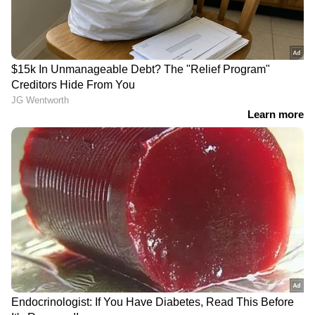
5. വിദ്യാഭ്യാസ/പ്രവൃത്തിപരിചയ രേഖകളുടെ
പകർപ്പുകളും വിദേശമലയാളികൾ സാധാരണ
നേരിടുന്ന നിയമപ്രശ്നങ്ങളും അവയ്ക്കുള്ള
പരിഹാര സാദ്ധ്യതകളും സംബന്ധിച്ച് 200