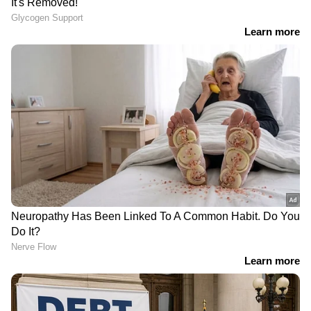
വാക്കിൽ കുറയാത്ത ഒരു കുറിപ്പും
മലയാളത്തിൽ തയ്യാറാക്കി അപേക്ഷയോടൊപ്പം
അനുബന്ധമായി അയക്കേണ്ടൺതാണ് .
മറ്റ് നിബന്ധനകൾ
1. ഹോണറേറിയം ഇന്ത്യൻ രൂപയായിട്ടായിരിക്കും
നൽകുക. നോർക്ക ലീഗൽ കൺസൾട്ടന്റായി
തിരഞ്ഞെടുക്കപ്പെടുന്ന വ്യക്തിക്ക് ഇന്ത്യയിൽ
ദേശസാത്കൃതബാങ്കിൽ അക്കൗൺണ്ട്
ഉൺണ്ടായിരിക്കണം.
2. നോർക്ക ലീഗൽ കൺസൾട്ടന്റിന്റെ നിയമന
കാലാവധി 2 വർഷത്തേക്കായിരിക്കും.