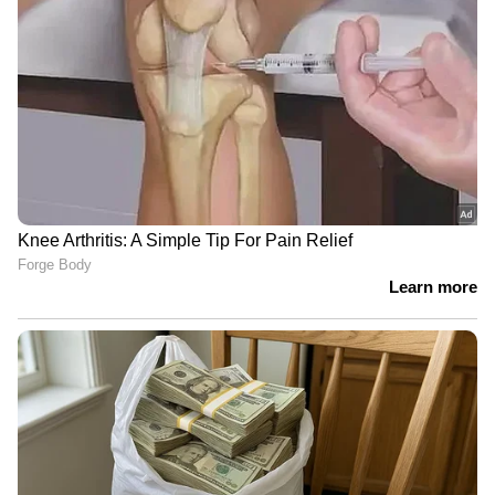
വ്യക്തിയുമായിരിക്കണം.
3. അഡ്വക്കേറ്റായി കേരളത്തിൽ കുറഞ്ഞത് 2
വർഷവും വിദേശത്ത് 7 വർഷവും പ്രവൃത്തി
പരിചയം ഉള്ള വ്യക്തിയായിരിക്കണം. ജി.സി.സി
രാജ്യങ്ങളിലെ നിയമപ്രശ്നങ്ങൾ കൈകാര്യം
ചെയ്ത് പ്രവൃത്തി പരിചയം ഉള്ളവരും നിലവിൽ
അതാത് രാജ്യങ്ങളിൽ അഭിഭാഷകനായി
പ്രാക്ടീസ് ചെയ്യുന്നയാളുമായിരിക്കണം. (സ്ത്രീ/
പുരുഷൻ).
4. അതാത് രാജ്യത്തെ അഭിഭാഷകരുടെ
കൂടയോ/നിയമസ്ഥാപനങ്ങളിലോ കുറഞ്ഞത്
രണ്ടുവർഷത്തെ തൊഴിൽ പരിചയം വേണം.