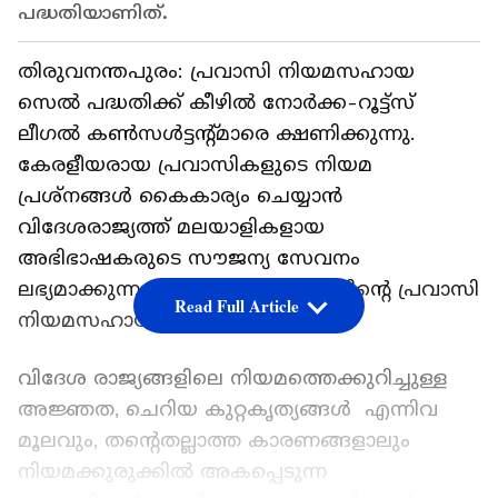
പദ്ധതിയാണിത്.
തിരുവനന്തപുരം: പ്രവാസി നിയമസഹായ
സെൽ പദ്ധതിക്ക് കീഴിൽ നോർക്ക-റൂട്ട്സ്
ലീഗൽ കൺസൾട്ടന്റ്മാരെ ക്ഷണിക്കുന്നു.
കേരളീയരായ പ്രവാസികളുടെ നിയമ
പ്രശ്‌നങ്ങള്‍ കൈകാര്യം ചെയ്യാന്‍
വിദേശരാജ്യത്ത് മലയാളികളായ
അഭിഭാഷകരുടെ സൗജന്യ സേവനം
ലഭ്യമാക്കുന്നതാണ് നോർക്ക റൂട്ട്സിന്റെ പ്രവാസി
Read Full Article
നിയമസഹായ പദ്ധതി.
വിദേശ രാജ്യങ്ങളിലെ നിയമത്തെക്കുറിച്ചുള്ള
അജ്ഞത, ചെറിയ കുറ്റകൃത്യങ്ങള്‍ എന്നിവ
മൂലവും, തന്റെതല്ലാത്ത കാരണങ്ങളാലും
നിയമക്കുരുക്കില്‍ അകപ്പെടുന്ന