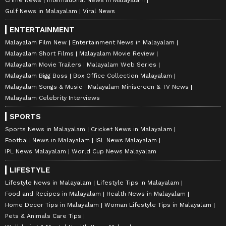
Crime News
International News in Malayalam
Gulf News in Malayalam
Viral News
ENTERTAINMENT
Malayalam Film New
Entertainment News in Malayalam
Malayalam Short Films
Malayalam Movie Review
Malayalam Movie Trailers
Malayalam Web Series
Malayalam Bigg Boss
Box Office Collection Malayalam
Malayalam Songs & Music
Malayalam Miniscreen & TV News
Malayalam Celebrity Interviews
SPORTS
Sports News in Malayalam
Cricket News in Malayalam
Football News in Malayalam
ISL News Malayalam
IPL News Malayalam
World Cup News Malayalam
LIFESTYLE
Lifestyle News in Malayalam
Lifestyle Tips in Malayalam
Food and Recipes in Malayalam
Health News in Malayalam
Home Decor Tips in Malayalam
Woman Lifestyle Tips in Malayalam
Pets & Animals Care Tips