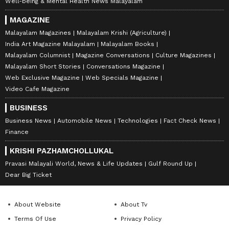
Well-being & Mental Health News Malayalam
MAGAZINE
Malayalam Magazines
Malayalam Krishi (Agriculture)
India Art Magazine Malayalam
Malayalam Books
Malayalam Columnist
Magazine Conversations
Culture Magazines
Malayalam Short Stories
Conversations Magazine
Web Exclusive Magazine
Web Specials Magazine
Video Cafe Magazine
BUSINESS
Business News
Automobile News
Technologies
Fact Check News
Finance
KRISHI PAZHAMCHOLLUKAL
Pravasi Malayali World, News & Life Updates
Gulf Round Up
Dear Big Ticket
About Website
About Tv
Terms Of Use
Privacy Policy