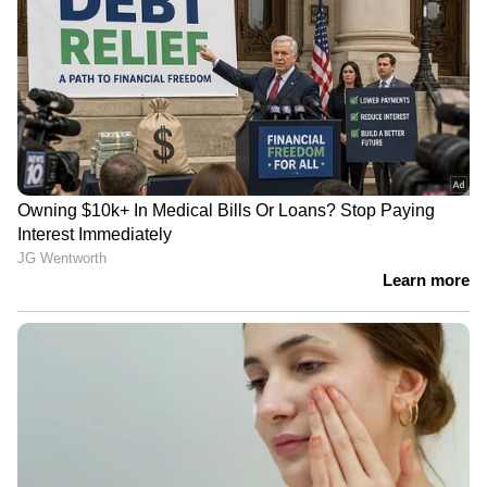
കരാറിലെ വ്യവസ്ഥകൾ പ്രകാരമുള്ള
പ്രവർത്തനം ലീഗൽ കൺസൾട്ടന്റ്
കാഴ്ചവയ്ക്കാത്ത പക്ഷം നിയമനം റദ്ദ്
ചെയ്യുന്നതായിരിക്കും.
3. തിരഞ്ഞെടുക്കപ്പെടുന്ന വ്യക്തി നോർക്ക-
റൂട്ട്സ് തയ്യാറാക്കിയിട്ടുള്ള കരാറിൽ ചീഫ്
എക്സിക്യൂട്ടീവ് ഓഫീസറുടെ സാന്നിദ്ധ്യത്തിൽ
ഒപ്പ് വയ്ക്കേണ്ടതാണ്.
4. അപേക്ഷാഫാറം ഒാൺലൈനായി
സമർപ്പിക്കാവുന്നതാണ്. ഓൺലൈനായി
അപേക്ഷ സമർപ്പിക്കേണ്ട വിലാസം.
esection.norka@kerala.gov.in. അപേക്ഷ