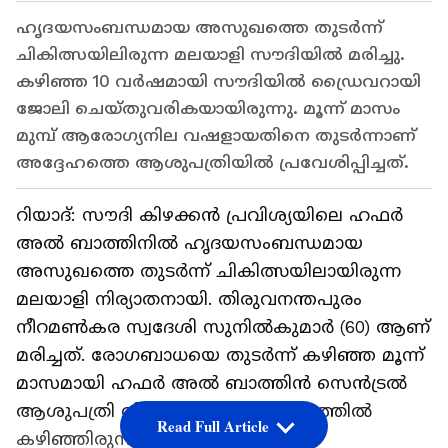
ഹൃദയസംബന്ധമായ അസുഖത്തെ തുടർന്ന്
ചികിത്സയിലിരുന്ന മലയാളി സൗദിയിൽ മരിച്ചു.
കഴിഞ്ഞ 10 വർഷമായി സൗദിയിൽ ഡ്രൈവറായി
ജോലി ചെയ്തുവരികയായിരുന്നു. മൂന്ന് മാസം
മുമ്പ് ആരോഗ്യനില വഷളായതിനെ തുടർന്നാണ്
അദ്ദേഹത്തെ ആശുപത്രിയിൽ പ്രവേശിപ്പിച്ചത്.
റിയാദ്: സൗദി കിഴക്കൻ പ്രവിശ്യയിലെ ഹഫർ
അൽ ബാത്തിനിൽ ഹൃദയസംബന്ധമായ
അസുഖത്തെ തുടർന്ന് ചികിത്സയിലായിരുന്ന
മലയാളി നിര്യാതനായി. തിരുവനന്തപുരം
നീറമൺകര സ്വദേശി സുനിൽകുമാർ (60) ആണ്
മരിച്ചത്. രോഗബാധയെ തുടർന്ന് കഴിഞ്ഞ മൂന്ന്
മാസമായി ഹഫർ അൽ ബാത്തിൻ സെൻട്രൽ
ആശുപത്രി തീവ്രപരിചരണ വിഭാഗത്തിൽ
Read Full Article
കഴിഞ്ഞിരുന്ന അദ്ദേഹം വ്യാഴാഴ്ച