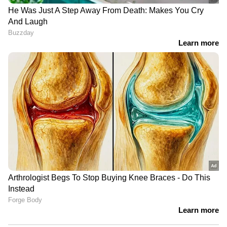
ആത്മഹത്യയിലേക്ക്
കാർ പാർക്കിങ്ങ്
തള്ളിവിട്ടത് നൂറുകണക്കിന്
ഏരിയയിൽ
ആളുകളെ, 41
കളഞ്ഞുപോയത് 22 ലക്ഷം
രാജ്യങ്ങളിലേക്ക്
രൂപ! ഇന്ത്യൻ യുവാവിന്‍റെ
ആത്മഹത്യാ കിറ്റുകൾ
മാതൃകാപരമായ പ്രവൃത്തി,
അയച്ചുനൽകി 60കാരൻ,
ആദരിച്ച് ദുബായ് പൊലീസ്
ഒടുവിൽ കുറ്റസമ്മതം
LATEST VIDEOS