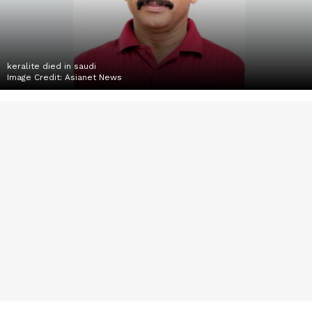
keralite died in saudi
Image Credit:
Asianet News