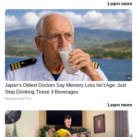
മാധ്യമപ്രവര്‍ത്തന കാലയളവില്‍ നിരവധി ന്യൂസ്
സ്‌റ്റോറികള്‍, ഫീച്ചറുകള്‍, അഭിമുഖങ്ങള്‍,
ലേഖനങ്ങള്‍ തുടങ്ങിയവ പ്രസിദ്ധീകരിച്ചു. ഡിജിറ്റല്‍
മീഡിയയിൽ പ്രവര്‍ത്തനപരിചയം. ഇ മെയില്‍:
reshma.vijayan@asianetnews.in
DOWNLOAD APP