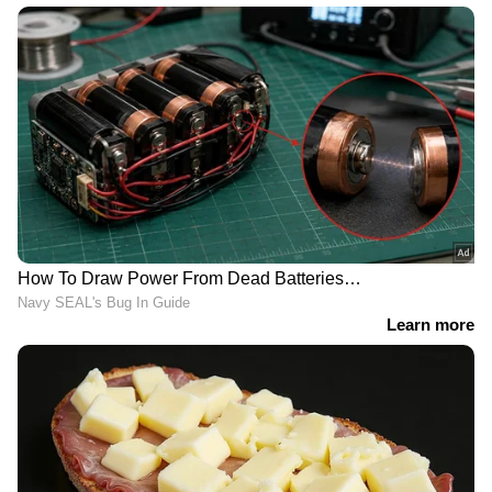
'മഴമാറി മാനംതെളിഞ്ഞാൽ എല്ലാം
മറക്കുന്നവരാണ് നമ്മൾ,
പ്രകൃതിയുടെ മുന്നറിയിപ്പുകൾ
ശ്രദ്ധിക്കുന്നില്ല'
'അധികാരികളുടെ അഹങ്കാരവും
മണ്ടത്തരവും കൊണ്ടാണ്
കേരളത്തിൽ പ്രളയമുണ്ടായത്' |
Kerala Rains