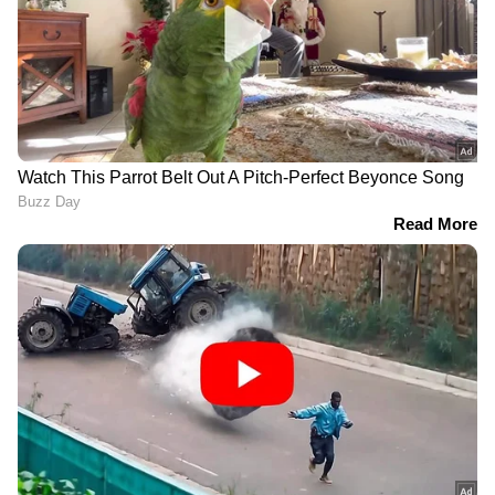
RECOMMENDED STORIES
ത്യാഗസ്മരണയിൽ സൗദി
പള്ളിയിൽ
അറേബ്യയിൽ
കന്തൂറയണിഞ്ഞ്
ബലിപെരുന്നാൾ
പെരുന്നാൾ
ആഘോഷം; പെരുന്നാൾ
നമസ്‌കാരത്തിനെത്തി
നമസ്കാരങ്ങളിൽ
റോബോട്ട്; യുഎഇയിൽ
പങ്കെടുത്ത് സ്വദേശികളും
വൻ ചർച്ചയായി 'ബു
പ്രവാസികളും
സുനൈദ', വീഡിയോ
വൈറൽ