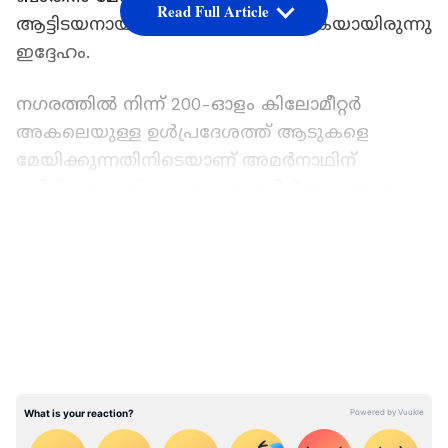
Read Full Article
ആട്ടിടയനായി ജോലി ചെയ്തുവരികയായിരുന്നു
ഇദ്ദേഹം.
നഗരത്തിൽ നിന്ന് 200-ഓളം കിലോമീറ്റർ
അകലെയുള്ള ഉൾപ്രദേശത്ത് ആടുകളെ
മേയിക്കുന്നതിനിടെയാണ് അമർനാഥിന്
ഇടിമിന്നലേറ്റത്. ശക്തമായ ഇടിമിന്നലുണ്ടായ
സാഹചര്യത്തിലായിരുന്നു അപകടം.
LATEST VIDEOS
വിവരമറിഞ്ഞെത്തിയ പൊലീസ് അധികൃതർ
മൃതദേഹം ആശുപത്രിയിലേക്ക് മാറ്റി.
തുടർന്ന് ഹഫർ അൽ ബാതിൻ ഒ.ഐ.സി.സി
പ്രസിഡൻറ് വിബിൻ മറ്റത്തിെൻറ
നേതൃത്വത്തിൽ ഇന്ത്യൻ എംബസിയുടെ
സഹായത്തോടെ പോസ്റ്റ്മോർട്ടം ഉൾപ്പെടെയുള്ള