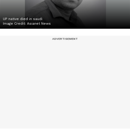
UP native died in saudi
Image Credit:
Asianet News