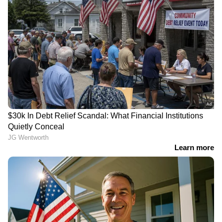
വ്യതിയാനത്തെത്തുടർന്നുണ്ടായ അപകടങ്ങൾ
പ്രവാസികൾക്കിടയിൽ വലിയ
ആശങ്കയുണ്ടാക്കുന്നുണ്ട്.
കുവൈത്തിൽ അനധികൃത
എൺപതാണ്ടിന്‍റെ
ഗർഭച്ഛിദ്രം;
പൈതൃകം; റിയാദിലെ
രഹസ്യാന്വേഷണത്തിൽ
ചരിത്രപ്രസിദ്ധമായ 'റെഡ്
ഗൈനക്കോളജിസ്റ്റ്
പാലസ്' ഹോട്ടലാകുന്നു,
അറസ്റ്റിൽ
പുതിയ ലോഗോ
പുറത്തിറക്കി
പ്രവാസികൾക്ക് സന്തോഷ
സൗദിയിലെ
വാർത്ത; സൗദിയിൽ
താമസസ്ഥലത്തിന് സമീപം
തൊഴിൽ സ്ഥാപനങ്ങളിൽ
മലയാളി യുവാവിനെ മരിച്ച
നിന്ന് ഗാർഹിക
നിലയിൽ കണ്ടെത്തി