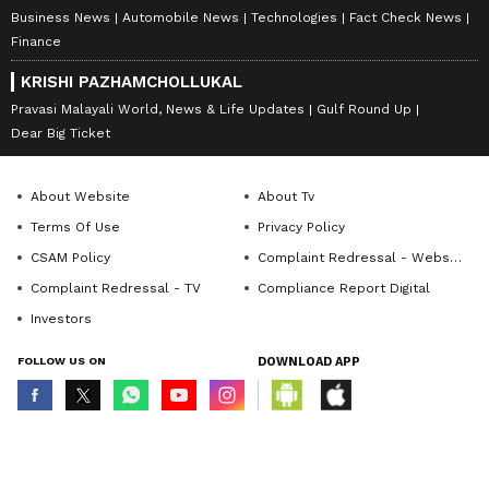
Business News
Automobile News
Technologies
Fact Check News
Finance
KRISHI PAZHAMCHOLLUKAL
Pravasi Malayali World, News & Life Updates
Gulf Round Up
Dear Big Ticket
About Website
About Tv
Terms Of Use
Privacy Policy
CSAM Policy
Complaint Redressal - Website
Complaint Redressal - TV
Compliance Report Digital
Investors
FOLLOW US ON
DOWNLOAD APP
© Copyright 2026 Asianxt Digital Technologies Private Limited (Formerly
known as Asianet News Media & Entertainment Private Limited) | All Rights
Reserved