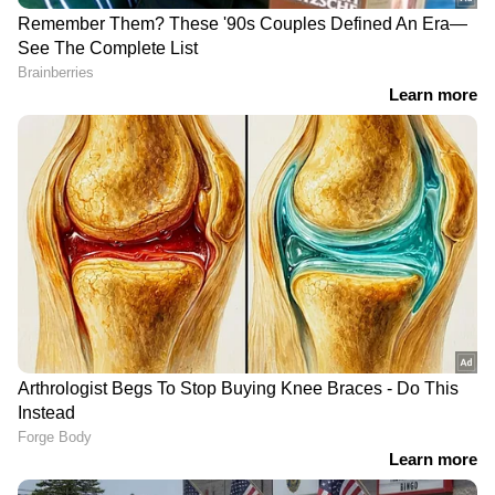
കഴിഞ്ഞ ഒരു മാസത്തിനിടെ ഹഫർ അൽ
RECOMMENDED STORIES
ബാതിൻ മേഖലയിലെ മരുഭൂമിയിൽ
ഇത്തരത്തിൽ മരണപ്പെടുന്ന മൂന്നാമത്തെ
ആട്ടിടയനാണ് അമർനാഥ്. കാലാവസ്ഥാ