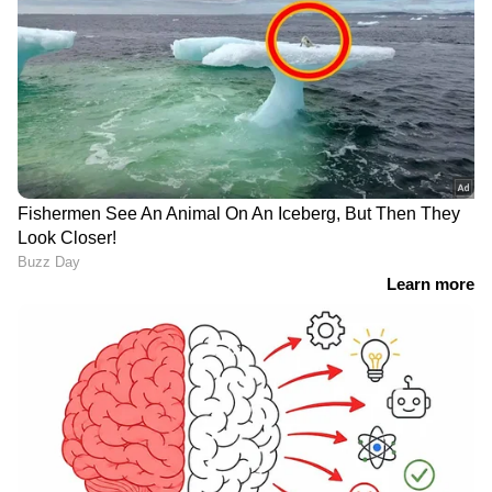
ശിക്ഷാനടപടിയും തുടരുന്നു. താമസ, ജോലി,
അതിർത്തി സുരക്ഷാ ചട്ടങ്ങൾ ലംഘിച്ചതിന്
ഒരാഴ്ചയ്ക്കിടെ 17,030 വിദേശികളെയാണ്​
അറസ്​റ്റ്​ ചെയ്​തത്​. താമസ നിയമം
ലംഘനത്തിന്​ 10,662 പേരും അനധികൃത
അതിർത്തി കടക്കൽ കുറ്റത്തിന്​ 4,147 പേരും
തൊഴിൽ നിയമലംഘനങ്ങൾക്ക്​ 2,221
RECOMMENDED STORIES
പേരുമാണ്​ പിടിയിലായത്​.
അനധികൃതമായി രാജ്യത്തേക്ക് പ്രവേശിക്കാൻ
ശ്രമിച്ചതിന് അറസ്​റ്റിലായ 1,119 പേരിൽ 71
ശതമാനം യമനികളും 27 ശതമാനം
എത്യോപ്യക്കാരും രണ്ട് ​ശതമാനം മറ്റ്
രാജ്യക്കാരുമാണ്. അയൽ രാജ്യങ്ങളിലേക്ക്
ബിഗ് ടിക്കറ്റ്: ആദ്യ ബിഗ്
കുവൈത്തിൽ അനധികൃത
കടക്കാൻ ശ്രമിച്ച 65 പേരെ പിടികൂടി.
സ്പിന്നിൽ 450,000 ദിർഹം;
ഗർഭച്ഛിദ്രം;