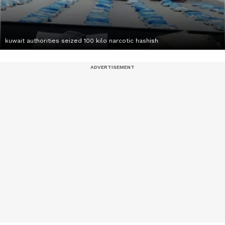
kuwait authorities seized 100 kilo narcotic hashish