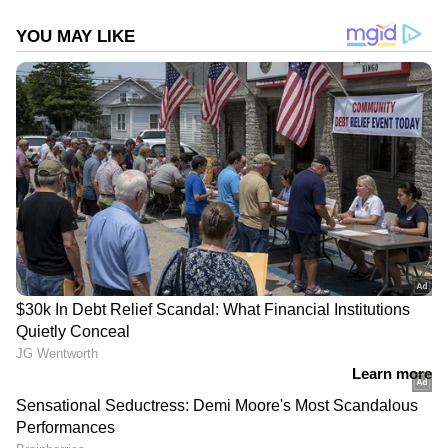
DOWNLOAD APP
ഏഷ്യാനെറ്റ് ന്യൂസ് മലയാളത്തിലൂടെ
Pravasi
Malayali News
ലോകവുമായി ബന്ധപ്പെടൂ.
Gulf News in Malayalam
ജീവിതാനുഭവങ്ങളും, അവരുടെ