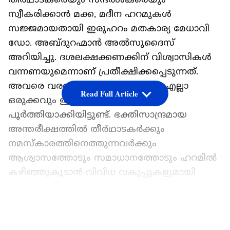
സ്വീകരിക്കാൻ മക്ക, മദീന ഹറമുകൾ
സജ്ജമായതായി ഇരുഹറം മതകാര്യ മേധാവി
ഡോ. അബ്ദുറഹ്മാൻ അൽസുദൈസ്
അറിയിച്ചു. ദശലക്ഷക്കണക്കിന് വിശ്വാസികൾ
വന്നണയുമെന്നാണ് പ്രതീക്ഷിക്കപ്പെടുന്നത്.
അവരെ വരവേൽക്കാനാവശ്യമായ എല്ലാ
Read Full Article
ഒരുക്കവും ഇരുഹറം കാര്യാലയം
പൂർത്തിയാക്കിയിട്ടുണ്ട്. ഭക്തിസാന്ദ്രമായ
അന്തരീക്ഷത്തിൽ തീർഥാടകർക്കും
നമസ്കാരത്തിനെത്തുന്നവർക്കും
ആശ്വാസത്തോടും സമാധാനത്തോടും ഹറമിൽ
കഴിഞ്ഞുകൂടാൻ വിവിധ വകുപ്പുകളുമായി
സഹകരിച്ച് സംയോജിത പദ്ധതിയാണ്
തയ്യാറാക്കിയിരിക്കുന്നത്.
LATEST VIDEOS
Read Also -
പ്രവാസികൾക്ക് വൻ തിരിച്ചടി,