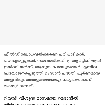
ഫീൽഡ് ബോധവൽക്കരണ പരിപാടികൾ,
പഠനക്ലാസ്സുകൾ, സാങ്കേതികവിദ്യ, ആർട്ടിഫിഷ്യൽ
ഇൻറലിജൻസ്, ആധുനിക മാധ്യമങ്ങൾ എന്നിവ
പ്രയോജനപ്പെടുത്തി റംസാൻ പദ്ധതി പൂർണമായ
അളവിലും അത്യുത്തമമായും നടപ്പാക്കലാണ്
ലക്ഷ്യമിടുന്നത്.
റിയാദ്: വിശുദ്ധ മാസമായ റമദാനില്‍
തീർഥാടകരെയും സന്ദർശകരെയും