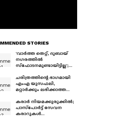
MMENDED STORIES
'വാർത്ത തെറ്റ്, ദുബായ്
നഗരത്തിൽ
സ്ഫോടനമുണ്ടായിട്ടില്ല';
അന്താരാഷ്ട്ര മാധ്യമ
റിപ്പോർട്ടുകൾ നിഷേധിച്ച്
ചരിത്രത്തിന്റെ ഭാഗമായി
ദുബായ് അധികൃതർ
എംഎ യുസഫലി,
മറ്റാര്‍ക്കും ലഭിക്കാത്ത
നേട്ടം, ലുലു ഗ്രൂപ്പ്
ചെയര്‍മാന്
കരാർ നിയമക്കുരുക്കിൽ;
കുവൈത്തിന്റെ ആദ്യത്തെ
പാസ്പോർട്ട് സേവന
ഗോൾഡൻ റസിഡൻസി
കരാറുകൾ
റദ്ദാക്കിയതോടെ
അൽഹിന്ദിന് തിരിച്ചടി