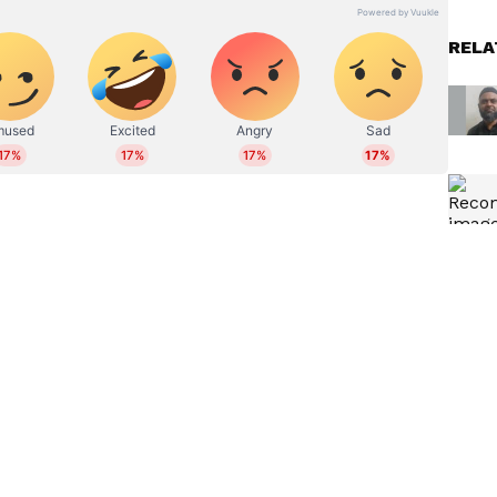
ഹിത്യത്തിൽ ബിരുദവും ജേണലിസത്തില്‍ ബിരുദാനന്തര
 അന്താരാഷ്ട്ര, ഗൾഫ് വാര്‍ത്തകള്‍,
RELA
്യം തുടങ്ങിയ വിഷയങ്ങളില്‍ എഴുതുന്നു. ഏഴ് വര്‍ഷത്തെ
ിരവധി ന്യൂസ് സ്‌റ്റോറികള്‍, ഫീച്ചറുകള്‍,
ങ്ങിയവ പ്രസിദ്ധീകരിച്ചു. ഡിജിറ്റല്‍ മീഡിയയിൽ
 reshma.vijayan@asianetnews.in