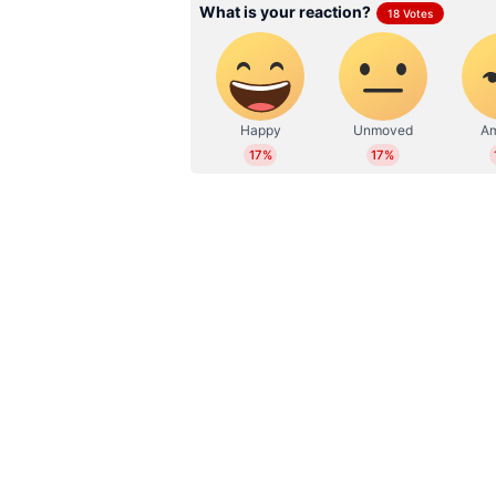
സബ് എഡിറ്റര്‍. ഇംഗ്ലീഷ് സാ
ബിരുദവും നേടി. കേരള, ദേശീയ,
എന്‍റര്‍ടെയിന്‍മെന്‍റ്, ആരോഗ
മാധ്യമപ്രവര്‍ത്തന കാലയളവില്‍ ന
അഭിമുഖങ്ങള്‍, ലേഖനങ്ങള്‍ തുട
പ്രവര്‍ത്തനപരിചയം. ഇ മെയില്‍: