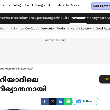
Prabha
Telugu
Tamil
Bangla
Hindi
Marathi
MyNation
Add Prefer
News
Entertainment
Sports
Magazine
Life
Pravasam
Money
Yatra
A
 Scam
US - Iran Conflict
Operation Toofan
Kerala Lottery
Gold Rat
ാമസസ്ഥലത്ത് നിര്യാതനായി
 റിയാദിലെ
FOO
ിര്യാതനായി
Follow Us