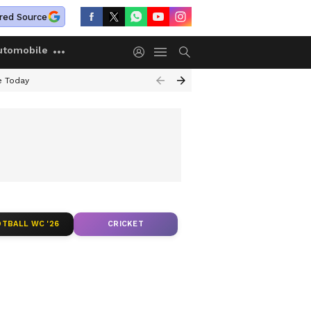
red Source
utomobile
e Today
TBALL WC '26
CRICKET