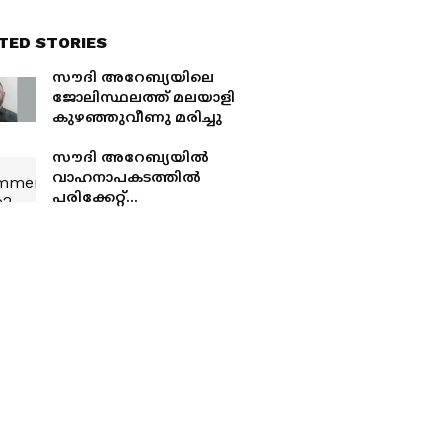
TED STORIES
സൗദി അറേബ്യയിലെ
ജോലിസ്ഥലത്ത് മലയാളി
കുഴഞ്ഞുവീണു മരിച്ചു
സൗദി അറേബ്യയിൽ
വാഹനാപകടത്തിൽ
പരിക്കേറ്റ്
ചികിത്സയിലായിരുന്ന
പ്രവാസി മലയാളി മരിച്ചു