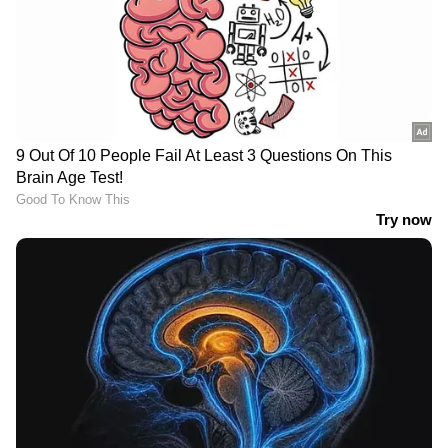
LATEST VIDEOS
ജലനിരപ്പ് കുറഞ്ഞെങ്കിലും ദുരിതം
ഒഴിയാതെ കുട്ടനാട്ടുകാര്‍; വെള്ളം
ഇറങ്ങാൻ ഇനിയും സമയമെടുക്കും
News@1PM | ഒരുമണി വാർത്ത