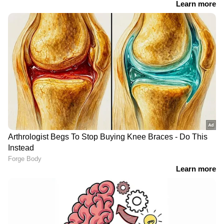
സുരക്ഷാ
പട്രോളിംഗിനിടെ
സിസിടിവി
പൊലീസിനെ കണ്ട് ഓടി,
ക്യാമറകളിൽപ്പെടാതിരിക്കാൻ
പരിശോധനയിൽ
മുഖംമൂടി, പക്ഷേ കയ്യോടെ
മയക്കുമരുന്നുമായി
പിടികൂടി പൊലീസ്; കടകൾ
രണ്ട് ഇന്ത്യക്കാരടക്കം
കുത്തിത്തുറന്ന് പണം
മൂന്ന് പ്രവാസികൾ
കവർന്ന സംഘം അറസ്റ്റിൽ
പിടിയിൽ
അപകടക്കിടക്കയിൽ നിന്ന്
അബ്ദുൽ റഹീമിന്‍റെ
ആശ്വാസയാത്ര;
ജയിൽ മോചനം;
റോഡപകടത്തിൽ ഗുരുതര
നടപടികൾ ഞായറാഴ്ച
പരിക്കേറ്റ ആന്ധ്രാപ്രദേശ്
പൂർത്തിയാവുമെന്ന്
സ്വദേശിനി നാടണയുന്നു
പ്രതീക്ഷ