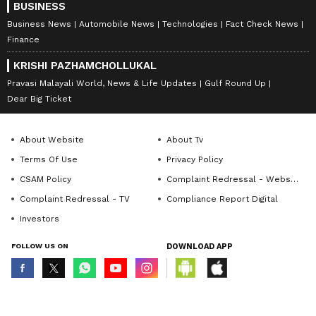
BUSINESS
Business News
Automobile News
Technologies
Fact Check News
Finance
KRISHI PAZHAMCHOLLUKAL
Pravasi Malayali World, News & Life Updates
Gulf Round Up
Dear Big Ticket
About Website
About Tv
Terms Of Use
Privacy Policy
CSAM Policy
Complaint Redressal - Website
Complaint Redressal - TV
Compliance Report Digital
Investors
FOLLOW US ON
DOWNLOAD APP
© Copyright 2026 Asianxt Digital Technologies Private Limited (Formerly
known as Asianet News Media & Entertainment Private Limited) | All Rights