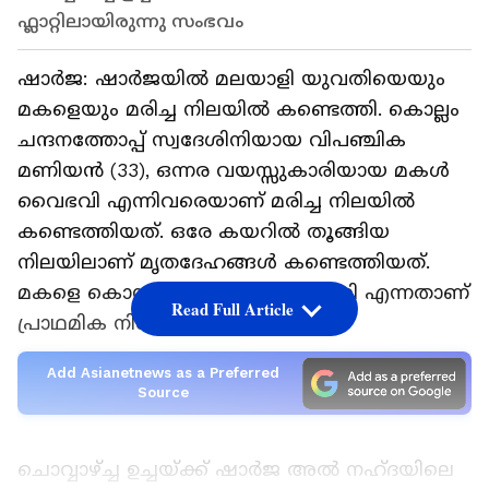
ഫ്ലാറ്റിലായിരുന്നു സംഭവം
ഷാർജ: ഷാർജയിൽ മലയാളി യുവതിയെയും
മകളെയും മരിച്ച നിലയിൽ കണ്ടെത്തി. കൊല്ലം
ചന്ദനത്തോപ്പ് സ്വദേശിനിയായ വിപഞ്ചിക
മണിയൻ (33), ഒന്നര വയസ്സുകാരിയായ മകൾ
വൈഭവി എന്നിവരെയാണ് മരിച്ച നിലയിൽ
കണ്ടെത്തിയത്. ഒരേ കയറിൽ തൂങ്ങിയ
നിലയിലാണ് മൃതദേഹങ്ങൾ കണ്ടെത്തിയത്.
മകളെ കൊന്ന് അമ്മ ജീവനൊടുക്കി എന്നതാണ്
Read Full Article
പ്രാഥമിക നി​ഗമനം.
Add Asianetnews as a Preferred
Source
ചൊവ്വാഴ്ച്ച ഉച്ചയ്ക്ക് ഷാർജ അൽ നഹ്‍ദയിലെ