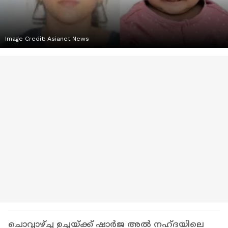
Image Credit:
Asianet News
ചൊവ്വാഴ്ച്ച ഉച്ചയ്ക്ക് ഷാർജ അൽ നഹ്‍ദയിലെ