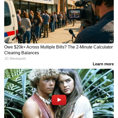
പ്രവാസലോകത്തിന്റെ സ്പന്ദനം നേരിട്ട്
അനുഭവിക്കാൻ
Asianet News Malayalam
ABOUT THE AUTHOR
Aishwarya S Babu
AS
ഗൾഫ്
യു.എ.ഇ
മരണം
Follow Us