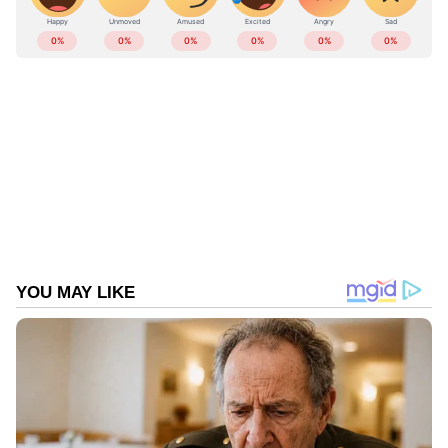
ABOUT THE AUTHOR
Web Desk
WD
ഗൾഫ് ന്യൂസ്
ഒമാൻ
Published :
May 24 2024, 12:32 PM IST
Follow Us