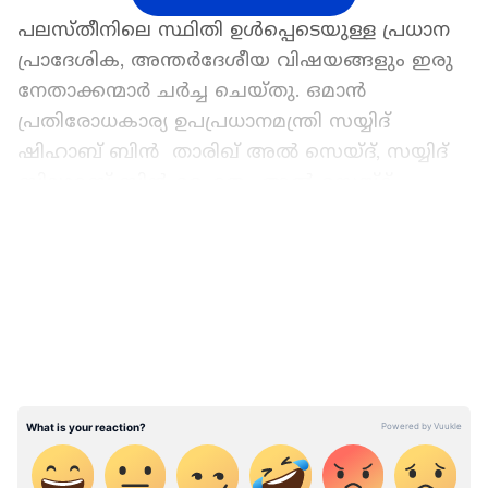
പലസ്തീനിലെ സ്ഥിതി ഉൾപ്പെടെയുള്ള പ്രധാന
പ്രാദേശിക, അന്തർദേശീയ വിഷയങ്ങളും ഇരു
നേതാക്കന്മാർ ചർച്ച ചെയ്തു. ഒമാൻ
പ്രതിരോധകാര്യ ഉപപ്രധാനമന്ത്രി സയ്യിദ്
ഷിഹാബ് ബിൻ താരിഖ് അൽ സെയ്ദ്, സയ്യിദ്
ബിലാറബ് ബിൻ ഹൈതം അൽ സെയ്ദ്,
എന്നിവരടങ്ങിയ എട്ട് അംഗ സംഘമാണ് ഒമാൻ
LATEST VIDEOS
സുൽത്താനെ അനുഗമിച്ചിരുന്നത്.