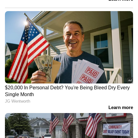
പറഞ്ഞു. പ്ര​തി​വ​ർ​ഷം 20 ദ​ശ​ല​ക്ഷം യാ​ത്ര​ക്കാ​
രെ കൈ​കാ​ര്യം ചെ​യ്യാ​ൻ സാ​ധി​ക്കു​ന്ന പു​തി​യ
ടെ​ർ​മി​ന​ൽ മ​സ്‌​ക​ത്ത്​ വി​മാ​ന​ത്താ​വ​ള​ത്തി​ൽ
2018ൽ ​തു​റ​ന്നി​രു​ന്നു. സ​ലാ​ല​യി​ലും പു​തി​യ ടെ​ർ​
മി​ന​ൽ യാ​ഥാ​ർ​ഥ്യമായി. ഇ​വി​ടെ പ്ര​തി​വ​ർ​ഷം ര​
ണ്ട് ദ​ശ​ല​ക്ഷം യാ​ത്ര​ക്കാ​രെ കൈ​കാ​ര്യം ചെ​യ്യാ​
ൻ സാ​ധി​ക്കു​ന്നു​ണ്ട്. ഇ​തി​നു​പു​റ​മെ ദു​ക​മി​ലും
സു​ഹാ​റി​ലും പു​തി​യ വി​മാ​ന​ത്താ​വ​ള​ങ്ങ​ളും സു​
ൽ​ത്താ​നേ​റ്റ് യാഥാര്‍ത്ഥ്യമാക്കി.
ഏഷ്യാനെറ്റ് ന്യൂസ് ലൈവ്