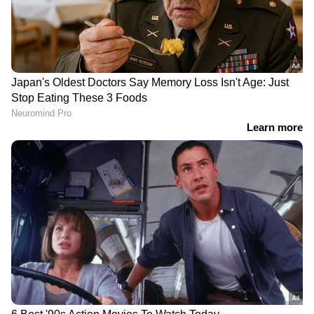
DOWNLOAD APP
ഏഷ്യാനെറ്റ് ന്യൂസ് മലയാളത്തിലൂടെ
Pravasi
Malayali News
ലോകവുമായി ബന്ധപ്പെടൂ.
Gulf News in Malayalam
ജീവിതാനുഭവങ്ങളും, അവരുടെ
വിജയകഥകളും വെല്ലുവിളികളുമൊക്കെ —
പ്രവാസലോകത്തിന്റെ സ്പന്ദനം നേരിട്ട്
അനുഭവിക്കാൻ
Asianet News Malayalam