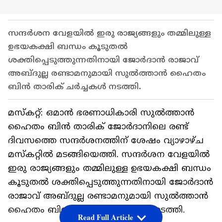
സന്ദർശന വേളയിൽ ഇരു രാജ്യങ്ങളും തമ്മിലുള്ള
ഉഭയകക്ഷി ബന്ധം കൂടുതൽ
ശക്തിപ്പെടുത്തുന്നതിനായി ജോർദാൻ രാജാവ്
അബ്ദുല്ല രണ്ടാമനുമായി സുൽത്താൻ ഹൈതം
ബിൻ താരിക് ചർച്ചകൾ നടത്തി.
മസ്കറ്റ്: ഒമാൻ ഭരണാധികാരി സുൽത്താൻ
ഹൈതം ബിൻ താരിക് ജോർദാനിലെ രണ്ട്
ദിവസത്തെ സന്ദർശനത്തിന് ശേഷം വ്യാഴാഴ്ച
മസ്കറ്റിൽ മടങ്ങിയെത്തി. സന്ദർശന വേളയിൽ
ഇരു രാജ്യങ്ങളും തമ്മിലുള്ള ഉഭയകക്ഷി ബന്ധം
കൂടുതൽ ശക്തിപ്പെടുത്തുന്നതിനായി ജോർദാൻ
രാജാവ് അബ്ദുല്ല രണ്ടാമനുമായി സുൽത്താൻ
ഹൈതം ബിൻ താരിക് ചർച്ചകൾ നടത്തി.
Read Full Article