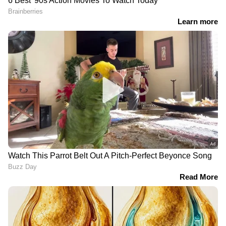
Read Also -
യുകെയില്‍ നഴ്സുമാര്‍ക്ക്
അവസരങ്ങള്‍; വിവിധ ഒഴിവുകളില്‍
റിക്രൂട്ട്മെന്‍റ്, ഇപ്പോള്‍ അപേക്ഷിക്കാം
വരുന്നൂ, ഒമാനില്‍ പുതിയ ആറ്
വിമാനത്താവളങ്ങള്‍ കൂടി
മസ്കറ്റ്: ഒമാനില്‍ ആറ് പുതിയ
വിമാനത്താവളങ്ങള്‍ കൂടി നിര്‍മ്മിക്കുമെന്ന്
RECOMMENDED STORIES
സിവില്‍ ഏവിയേഷന്‍ അതോറിറ്റി ചെയര്‍മാന്‍
നായിഫ് അല്‍ അബ്രി പറഞ്ഞു. റിയാദില്‍
നടക്കുന്ന ഫ്യൂച്ചര്‍ ഏവിയേഷന്‍ ഫോറത്തില്‍
സംസാരിക്കവെയാണ് അദ്ദേഹം ഇക്കാര്യം