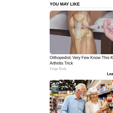
വാടാനപ്പള്ളി അറിയിച്ചു. പിതാവിന്
വത്സമ്മ ജോര്‍ജ് എന്നുമാണ് രേഖകള
ബന്ധുക്കളോ സുഹൃത്തുക്കളോ എത്
ഫോണ്‍ നമ്പര്‍ 00971561320653
Read also:
പ്രവാസി മലയാളി യുവ