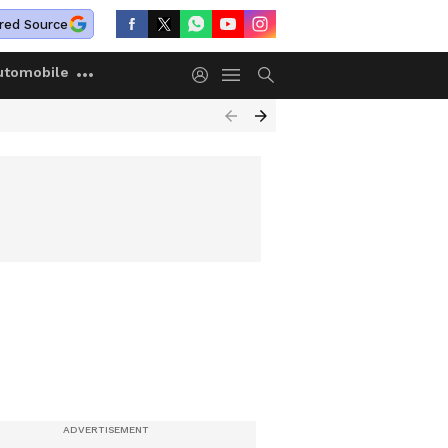
red Source
utomobile