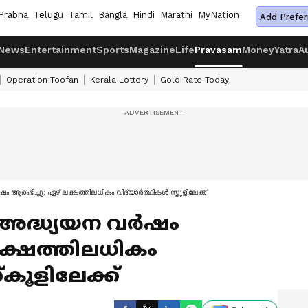
Prabha
Telugu
Tamil
Bangla
Hindi
Marathi
MyNation
Add Prefer
News
Entertainment
Sports
Magazine
Life
Pravasam
Money
Yatra
A
Operation Toofan
Kerala Lottery
Gold Rate Today
 ആരംഭിച്ചു; ഏഴ് ലക്ഷത്തിലധികം വിദ്യാർത്ഥികൾ സ്കൂളിലേക്ക്
ദ്ധ്യയന വര്‍ഷം
ലക്ഷത്തിലധികം
്കൂളിലേക്ക്