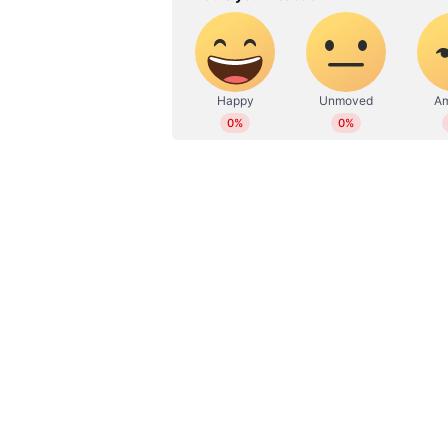
ബഹ്റൈനില്‍ വാഹനാപകടത്തില്‍
മനാമ: ബഹ്റൈനില്‍ പ്രവാസി യുവാവ
ഹൈവേയില്‍ അസ്‍കറിന് സമീപത്തായ
പുറത്തിറക്കിയ പ്രസ്‍താവനയില്‍ 
പ്രവാസിയെ കാര്‍ ഇടിക്കുകയായിരു
ഏഷ്യക്കാരനായ പ്രവാസിയാണ് മരണപ
റിപ്പോര്‍ട്ടുകളിലുള്ളൂ. ഇയാള്‍ ഏത് 
വിവരങ്ങള്‍ ലഭ്യമായിട്ടില്ല.
Read also:
ഒമാന്റെ വിവിധ ഭാഗങ്ങ