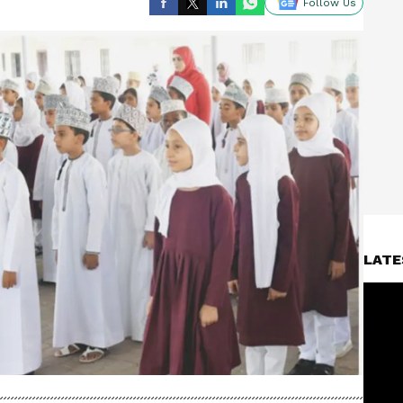
Follow Us
LATE