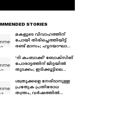
MMENDED STORIES
മകളുടെ വിവാഹത്തിന്
പോയി തിരിച്ചെത്തിയിട്ട്
രണ്ട് മാസം; ഹൃദയാഘാതം
മൂലം പ്രവാസി റിയാദിൽ
മരിച്ചു
‘ദി കംബാക്ക്’ ബോക്സിങ്
പോരാട്ടത്തിന് ജിദ്ദയിൽ
തുടക്കം; ഇടിക്കൂട്ടിലെ
ആദ്യ പോരിൽ സൗദി
താരം സുൽത്താൻ അൽ
ശത്രുക്കളെ നേരിടാനുള്ള
മുഹമ്മദിന് ജയം
പ്രത്യേക പ്രതിരോധ
തന്ത്രം, വർഷത്തിൽ
രണ്ടുതവണ പറന്നെത്തും,
വംശനാശഭീഷണിയുള്ള
അത്യപൂർവ്വ മൂങ്ങയെ
കണ്ടെത്തി