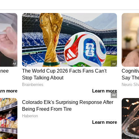
റെ പേര് ജോസഫ് ജോര്‍ജ് എന്നും മാതാവിന്റെ പേര്
ിലുള്ളത്. മരണപ്പെട്ട വ്യക്തിയുടെ അടുത്ത
രയും വേഗം ബന്ധപ്പെടണമെന്നാണ് അഭ്യര്‍ത്ഥന.
ാവ് വാഹനാപകടത്തില്‍ മരിച്ചു