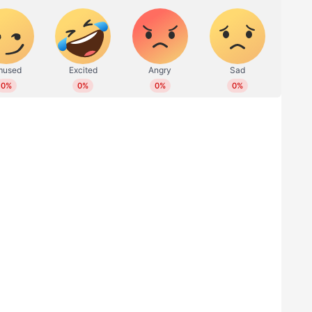
 പ്രവാസി മരിച്ചു
് വാഹനാപകടത്തില്‍ മരിച്ചു. കിങ് ഹമദ്
ിരുന്നു അപകടമെന്ന് ആഭ്യന്തര മന്ത്രാലയം
അറിയിച്ചു. റോഡിലൂടെ നടന്നു പോവുകയായിരുന്ന
ന്നുവെന്നാണ് അധികൃതര്‍ നല്‍കുന്ന വിവരം.
്പെട്ടതെന്ന് മാത്രമേ ഔദ്യോഗിക
രാജ്യക്കാരനാണെന്നത് ഉള്‍പ്പെടെയുള്ള മറ്റ്
ളില്‍ വൈദ്യുതി മുടങ്ങി; ട്രാഫിക്