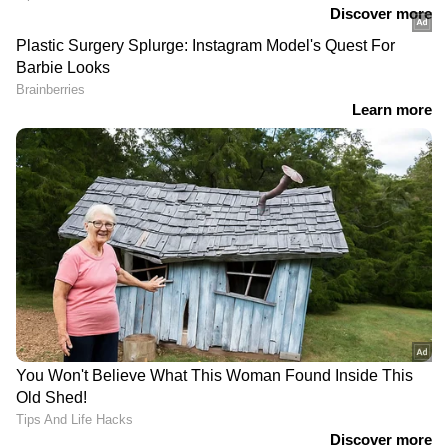
RECOMMENDED STORIES
മൊബൈൽ ഫോണുകളും
റിയാദിൽ അന്താരാഷ്ട്ര
ബാങ്ക് അക്കൗണ്ടുകളും
യോഗ ദിനം ആചരിച്ച്
ഹാക്ക് ചെയ്ത് വൻ
ഇന്ത്യൻ എംബസിയും
സൈബർ തട്ടിപ്പ്,
സൗദി യോഗ കമ്മിറ്റിയും
പ്രവാസിയടക്കം രണ്ടുപേർ
കുവൈത്തിൽ പിടിയിൽ