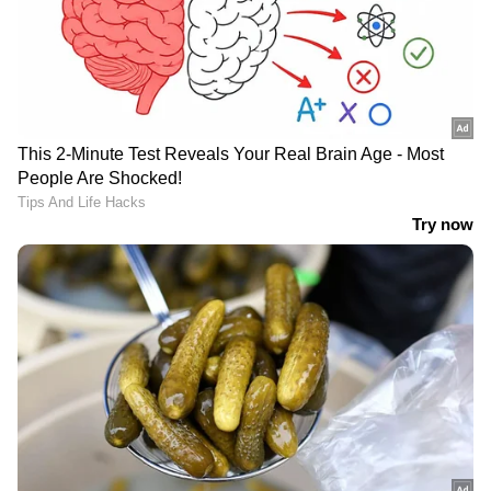
അറേബ്യയുടെ പബ്ലിക് സെക്യൂരിറ്റി വിഭാഗം
അറിയിച്ചു. പെര്‍മിറ്റില്ലാതെ സൗദി - ഖത്തര്‍
കർശന ജാമ്യ വ്യവസ്ഥകൾ ജാമ്യം
അതിര്‍ത്തിയില്‍ എത്തുന്ന എല്ലാ വാഹനങ്ങളും
നിഷേധിക്കുന്നതിന് തുല്ല്യമാണെന്ന്
തിരിച്ചയക്കുമെന്നും അറിയിപ്പില്‍ പറയുന്നു.
സുപ്രീംകോടതി | Supreme Court
പെര്‍മിറ്റെടുക്കാതെ എത്തിയ നിരവധിപ്പേര്‍ക്ക്
ഖത്തറില്‍ പ്രവേശിക്കാന്‍ അനുമതി ലഭിക്കാതെ
സംസ്ഥാന വിഷയങ്ങളെക്കുറിച്ചുള്ള
മടങ്ങിപ്പോകേണ്ടി വന്ന സാഹചര്യത്തിലാണ്
ചോദ്യങ്ങൾക്ക് കൈകൂപ്പി
അറിയിപ്പ്.
ഒഴിഞ്ഞുമാറി കെ.സി
വേണുഗോപാൽ എംപി |KC
Venugopal