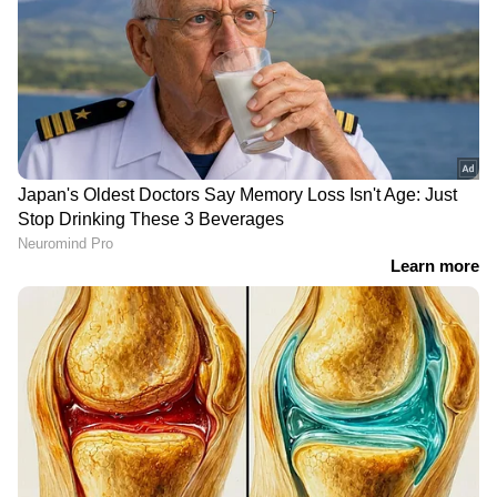
മോചിതരായവർ പ്രതികരിച്ചു.
DOWNLOAD APP
RECOMMENDED STORIES
ഷാർജയിൽ കണ്ണൂർ
ബലിപെരുന്നാൾ; ഒമാനിൽ
സ്വദേശിയായ അമ്മയും
പഴം-പച്ചക്കറി ലഭ്യത
കുഞ്ഞും മരിച്ച സംഭവം;
ഉറപ്പാക്കി അധികൃതർ,
മൃതദേഹം
20,000 ടണ്ണിലധികം
നാട്ടിലെത്തിക്കാൻ
ഭക്ഷ്യവസ്തുക്കൾ
വൈകും
എത്തിച്ചു