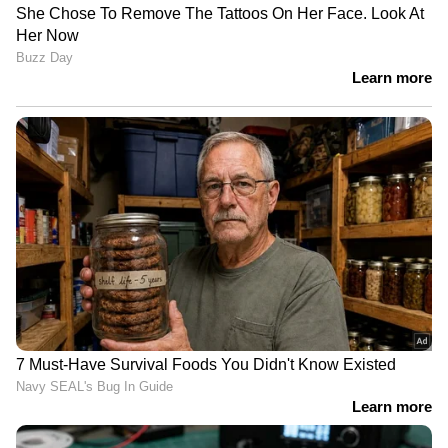
LATEST VIDEOS
പൊലീസിനെ വട്ടംചുറ്റിച്ച് അര്‍ജുന്‍
ആയങ്കി; ഒളിവിലിരുന്ന് പൊലീസിന്
പരിഹാസം | Arjun Aayanki | Police
കണ്ണൂരിലെ കുപ്രസിദ്ധ ഗുണ്ടാ
നേതാവ് കല്ല് ജംഷിക്കെതിരെ കാപ്പ
ചുമത്തി പൊലീസ് | Kannur | KAAPA
case