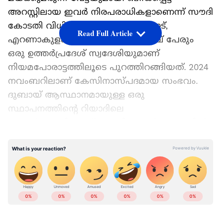
അറസ്റ്റിലായ ഇവർ നിരപരാധികളാണെന്ന് സൗദി
കോടതി വിധിച്ചു. മലപ്പുറം, പാലക്കാട്,
Read Full Article
എറണാകുളം സ്വദേശികളായ അഞ്ച് പേരും
ഒരു ഉത്തർപ്രദേശ് സ്വദേശിയുമാണ്
നിയമപോരാട്ടത്തിലൂടെ പുറത്തിറങ്ങിയത്. 2024
നവംബറിലാണ് കേസിനാസ്പദമായ സംഭവം.
ദുബായ് ആസ്ഥാനമായുള്ള ഒരു
സ്ഥാപനത്തിന്റെ റിയാദിലെ
വെയർഹൗസിലേക്ക് എത്തിയ പാർസലുകളിൽ
നിന്ന് ആയിരക്കണക്കിന് ലഹരി ഗുളികകൾ
LATEST VIDEOS
സൗദി നാർക്കോട്ടിക് വിഭാഗം പിടികൂടിയിരുന്നു.
Add Asianetnews as a Preferred
Source
ഈ പാർസൽ വാങ്ങാനെത്തിയ പാകിസ്ഥാൻ