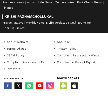
Business News
Automobile News
Technologies
Fact Check News
Finance
KRISHI PAZHAMCHOLLUKAL
Pravasi Malayali World, News & Life Updates
Gulf Round Up
Dear Big Ticket
About Website
About Tv
Terms Of Use
Privacy Policy
CSAM Policy
Complaint Redressal - Website
Complaint Redressal - TV
Compliance Report Digital
Investors
FOLLOW US ON
DOWNLOAD APP
© Copyright 2026 Asianxt Digital Technologies Private Limited (Formerly
known as Asianet News Media & Entertainment Private Limited) | All Rights
Reserved