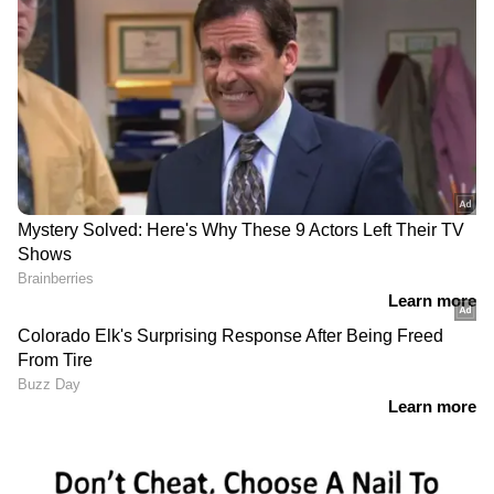
RECOMMENDED STORIES
10 വർഷമായി നാട്ടിൽ
വിമാനത്താവളത്തിലൂടെ
പോകാൻ കഴിയാതിരുന്ന
നടന്നുനീങ്ങിയ
പ്രവാസി മലയാളി
യാത്രക്കാരൻ,
ഹൃദയാഘാതം മൂലം മരിച്ചു
ഉദ്യോഗസ്ഥന് സംശയം
തോന്നി പരിശോധന;
കോഴിയിറച്ചിക്കുള്ളിൽ
മാരക മയക്കുമരുന്ന്