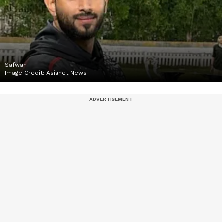
Safwan
Image Credit:
Asianet News