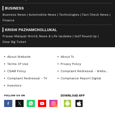
BUSINESS
Business News
Automobile News
Technologies
Fact Check News
Finance
KRISHI PAZHAMCHOLLUKAL
Pravasi Malayali World, News & Life Updates
Gulf Round Up
Dear Big Ticket
About Website
About Tv
Terms Of Use
Privacy Policy
CSAM Policy
Complaint Redressal - Website
Complaint Redressal - TV
Compliance Report Digital
Investors
FOLLOW US ON
DOWNLOAD APP
© Copyright 2026 Asianxt Digital Technologies Private Limited (Formerly