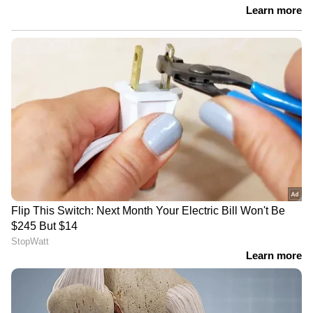
സഫ്‌വാന്‍റെ കുടുംബം. അദ്ദേഹത്തിന്‍റെ മൂത്ത
സഹോദരനും ദുബായിൽ സ്വകാര്യ
സ്ഥാപനത്തിൽ ജോലി ചെയ്യുന്നുണ്ട്.