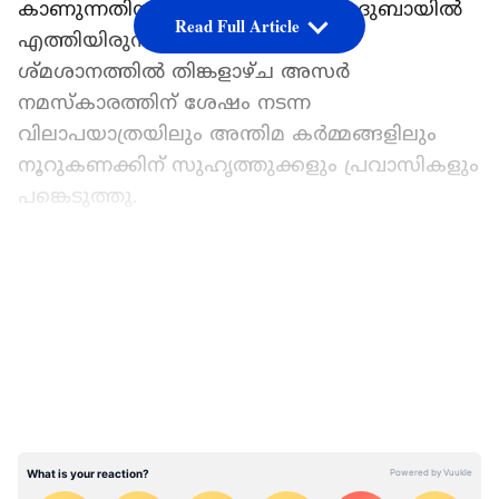
കാണുന്നതിനായി മാതാപിതാക്കള്‍ ദുബായിൽ
Read Full Article
എത്തിയിരുന്നു. അൽ ഖുസൈസ്
ശ്മശാനത്തിൽ തിങ്കളാഴ്ച അസർ
നമസ്‌കാരത്തിന് ശേഷം നടന്ന
വിലാപയാത്രയിലും അന്തിമ കർമ്മങ്ങളിലും
നൂറുകണക്കിന് സുഹൃത്തുക്കളും പ്രവാസികളും
പങ്കെടുത്തു.
ഏഷ്യാനെറ്റ് ന്യൂസ് പ്രധാന വാർത്താ സ്രോതസായി
തെരഞ്ഞെടുക്കുക
LATEST VIDEOS
ബാറ്റിങ്ങിനിടെ അപ്രതീക്ഷിത ദുരന്തം
വർഷങ്ങളായി സുഹൃത്തുക്കളോടൊപ്പം
ഞായറാഴ്ച രാവിലെ ക്രിക്കറ്റ് കളിക്കുന്നത്
സഫ്‌വാന്റെ പതിവായിരുന്നു. കഴിഞ്ഞ
ശനിയാഴ്ച വൈകുന്നേരവും ദുബായ്