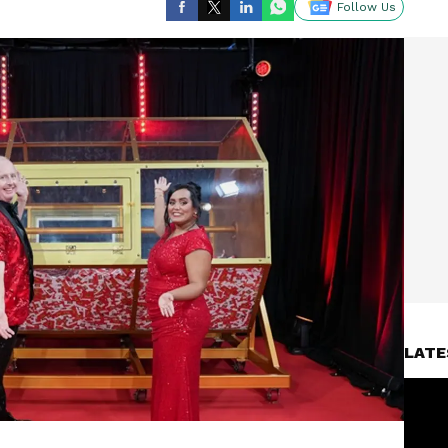
Follow Us
LATE