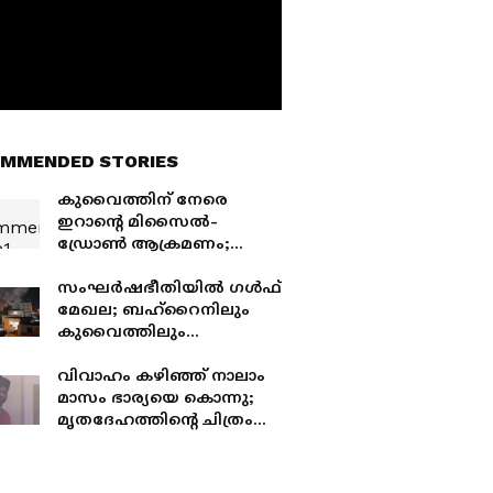
MMENDED STORIES
കുവൈത്തിന് നേരെ
ഇറാന്‍റെ മിസൈൽ-
ഡ്രോൺ ആക്രമണം;
അവശിഷ്ടങ്ങൾ വീണ്
ഒരാൾക്ക് പരിക്ക്, നാല്
സംഘർഷഭീതിയിൽ ഗൾഫ്
മിസൈലുകൾ തകർത്തു
മേഖല; ബഹ്റൈനിലും
കുവൈത്തിലും
വ്യോമാക്രമണ മുന്നറിയിപ്പ്
സൈറണുകൾ, ഖത്തറിലും
വിവാഹം കഴിഞ്ഞ് നാലാം
ജാഗ്രതാ നിർദ്ദേശം
മാസം ഭാര്യയെ കൊന്നു;
മൃതദേഹത്തിന്‍റെ ചിത്രം
കാമുകിക്ക് അയച്ചു,
ഇന്ത്യക്കാരൻ യുഎസിൽ
അറസ്റ്റിൽ