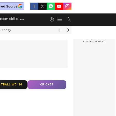
red Source
utomobile
e Today
TBALL WC '26
CRICKET