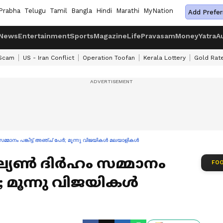
Prabha
Telugu
Tamil
Bangla
Hindi
Marathi
MyNation
Add Prefer
News
Entertainment
Sports
Magazine
Life
Pravasam
Money
Yatra
A
 Scam
US - Iran Conflict
Operation Toofan
Kerala Lottery
Gold Rat
ം സമ്മാനം പങ്കിട്ട് അഞ്ച് പേർ; മൂന്നു വിജയികൾ മലയാളികൾ
5 മില്യൺ ദിർഹം സമ്മാനം
FOO
േർ; മൂന്നു വിജയികൾ