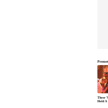
ന്ന മൂന്നാമത്തെ മലയാളി. നാല് വർഷമായി
്തോടൊപ്പം താമസിക്കുന്നത്.
്ല. ഞാൻ നേരിട്ട് വെബ്സൈറ്റിൽ നോക്കിയിട്ടാണ് ഇത്
ക്കൊപ്പമാണ് അദ്ദേഹം പങ്കെടുത്തത്.
െക്കുമെന്ന് അഖിൽ പറയുന്നു. തനിക്ക് ലഭിച്ച പങ്ക്
ം അദ്ദേഹം പറയുന്നു.
നുള്ള ലാൻസി പാരിസ് ആണ്. അദ്ദേഹത്തിന്റെ നമ്പർ
 അതിഖ് ഹസൻ ആണ് അഞ്ചാമത്തെ വിജയി. ടിക്കറ്റ്
റ്റിലൂടെ 20 മില്യൺ ദിർഹം ഗ്രാൻഡ് പ്രൈസ്
 ഡ്രോ. അഞ്ച് വിജയികൾക്ക് 100,000 ദിർഹം
ടരും. നാലു പേർക്ക് 25,000 ദിർഹം വീതം നേടാം.