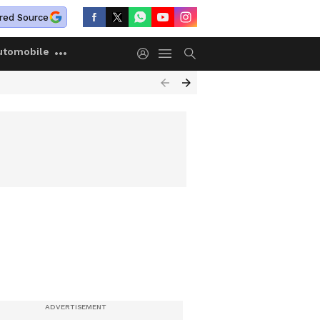
red Source
utomobile