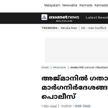
Malayalam
Newsable
Kannada
Kannada
Latest News
TRENDING :
Kerala Rain
US - Iran Conflict
HOME
PRAVASAM
അ​ജ്മാ​നി​ൽ ഗ​താ​ഗ​ത നി​യ​ന്ത്ര​ണം;
അ​ജ്മാ​നി​ൽ ഗ​താ​ഗ​
മാ​ർ​ഗ​നി​ർ​ദേ​ശ​ങ്ങ
പൊലീസ്
Author :
Web Desk
1
Min read