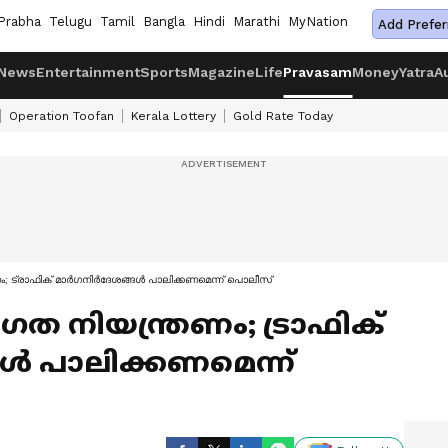
Prabha
Telugu
Tamil
Bangla
Hindi
Marathi
MyNation
Add Prefer
News
Entertainment
Sports
Magazine
Life
Pravasam
Money
Yatra
A
Operation Toofan
Kerala Lottery
Gold Rate Today
 ട്രാ​ഫി​ക് മാ​ർ​ഗ​നി​ർ​ദേ​ശ​ങ്ങ​ൾ പാ​ലി​ക്ക​ണ​മെ​ന്ന് പൊലീസ്
ത നി​യ​ന്ത്ര​ണം; ട്രാ​ഫി​ക്
​ൾ പാ​ലി​ക്ക​ണ​മെ​ന്ന്