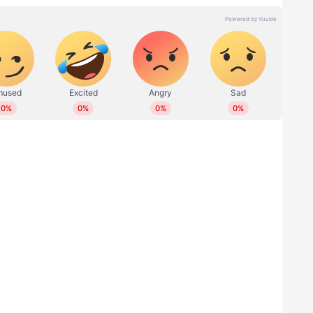
്‍ തീപിടിത്തം
ല്‍ വന്‍ അഗ്നിബാധ. ഷാര്‍ജ വ്യവസായ മേഖല 6ല്‍
ാര്‍ട്‌സുകള്‍ സൂക്ഷിച്ചിരുന്ന വെയര്‍ഹൗസിലാണ്
ഉച്ചകഴിഞ്ഞാണ് സംഭവം ഉണ്ടായത്.
റിട്ടില്ലെന്ന് ഷാര്‍ജ സിവില്‍ ഡിഫന്‍സ് അറിയിച്ചു.
്ധിച്ച വിവരം ലഭിച്ചത്. ഉടന്‍ തന്നെ മുവേല, സംനന്‍,
റ്റേഷനുകളില്‍ നിന്നുള്ള അഗ്നിശമനസേന അംഗങ്ങള്‍
്രണവിധേയമാക്കാനുള്ള ശ്രമങ്ങള്‍ നടത്തിയതായി
ചു. തീപിടിത്തത്തിന്റെ കാരണം വ്യക്തമല്ല.
്താന്‍ സ്ഥലം ഫോറന്‍സിക് വിദഗ്ധര്‍ക്ക് കൈമാറി.