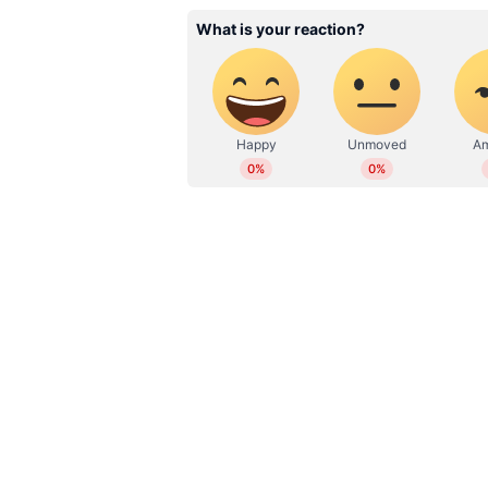
ഷാര്‍ജയില്‍ വെയര്‍ഹൗസില്‍ വന
ഷാര്‍ജ: ഷാര്‍ജ വ്യവസായ മേഖലയി
ഉപയോഗിച്ച കാറുകളുടെ സ്‌പെയര്‍ പ
തീപിടിത്തമുണ്ടായത്. ശനിയാഴ്ച 
തീപിടിത്തത്തില്‍ ആര്‍ക്കും പരിക്കേറ്
ഉച്ചക്ക് 3.05നാണ് തീപിടിത്തം സംബന
അല്‍ സജ്ജ എന്നീ മൂന്ന് ഫയര്‍ സ്
സ്ഥലത്തെത്തി തീപിടിത്തം നിയന്ത
സിവില്‍ ഡിഫന്‍സ് വക്താവ് അറിയിച്
തീപിടിത്തത്തിന്റെ കാരണം കണ്ടെത