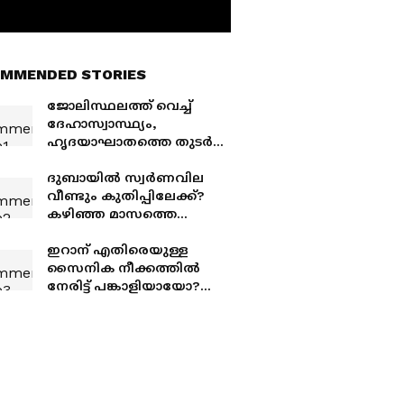
MMENDED STORIES
ജോലിസ്ഥലത്ത് വെച്ച്
ദേഹാസ്വാസ്ഥ്യം,
ഹൃദയാഘാതത്തെ തുടർന്ന്
പ്രവാസി മലയാളി
നിര്യാതനായി
ദുബായിൽ സ്വർണവില
വീണ്ടും കുതിപ്പിലേക്ക്?
കഴിഞ്ഞ മാസത്തെ
സർവ്വകാല
റെക്കോർഡിലേക്ക് ഇനി
ഇറാന് എതിരെയുള്ള
എത്ര അകലം?
സൈനിക നീക്കത്തിൽ
നേരിട്ട് പങ്കാളിയായോ?
കുവൈത്തിന്‍റെ
നിർണായക
വെളിപ്പെടുത്തൽ,
ആരോപണം തികച്ചും
വ്യാജം