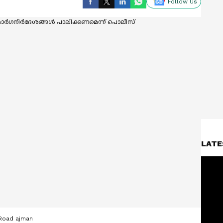
Follow Us
LATE
 Road ajman