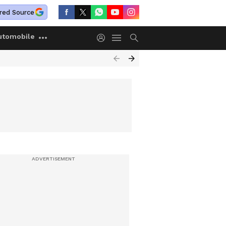
red Source
utomobile