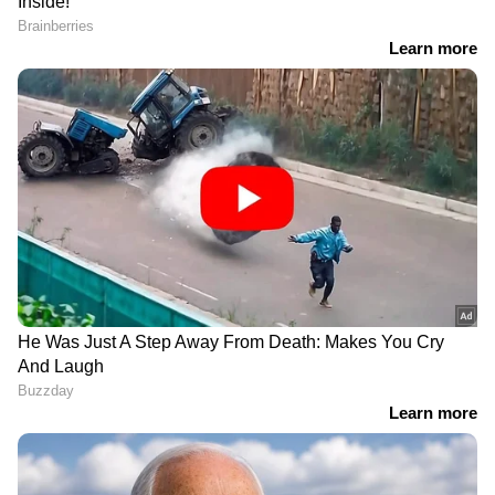
RECOMMENDED STORIES
Read Also -
സൗദി അറേബ്യയിൽ