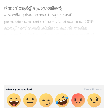
റിയാദ് ആർട്ട് പ്രോഗ്രാമിന്‍റെ
പദ്ധതികളിലൊന്നാണ് തുവൈഖ്
ഇൻറർനാഷനൽ സ്‌കൾപ്‌ചർ ഫോറം. 2019
മാർച്ച് 19ന് സൗദി കിരീടാവകാശി അമീർ
മുഹമ്മദ് ബിൻ സൽമാെൻറ നേതൃത്വത്തിൽ
ആവിഷ്കരിച്ച പദ്ധതി സൽമാൻ രാജാവാണ്
LATEST VIDEOS
പ്രഖ്യാപിച്ചത്. ജനപങ്കാളിത്ത പരിപാടികൾ,
ശിൽപശാലകൾ, സംവാദങ്ങൾ എന്നിവയിലൂടെ
കലാപരവും സാംസ്കാരികവുമായ
കൈമാറ്റത്തിനായി ഒരു പൊതുജനവേദി
സൃഷ്ടിക്കാനാണ് ഇതിലൂടെ ലക്ഷ്യമിടുന്നത്.
കൂടാതെ നഗരങ്ങളുടെ സാംസ്കാരിക
ഘടനയുടെ അനിവാര്യ ഘടകമായി
കലാപരമായ സമ്പ്രദായങ്ങളെ
പ്രോത്സാഹിപ്പിക്കുന്നതും ലക്ഷ്യമാണ്.