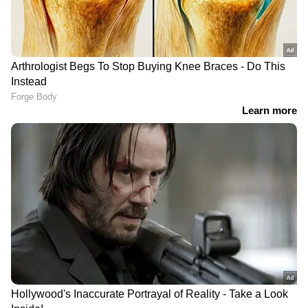
DOWNLOAD APP
ഏഷ്യാനെറ്റ് ന്യൂസ് മലയാളത്തിലൂടെ
Pravasi
Malayali News
ലോകവുമായി ബന്ധപ്പെടൂ.
Gulf News in Malayalam
ജീവിതാനുഭവങ്ങളും, അവരുടെ
വിജയകഥകളും വെല്ലുവിളികളുമൊക്കെ —
പ്രവാസലോകത്തിന്റെ സ്പന്ദനം നേരിട്ട്
അനുഭവിക്കാൻ
Asianet News Malayalam