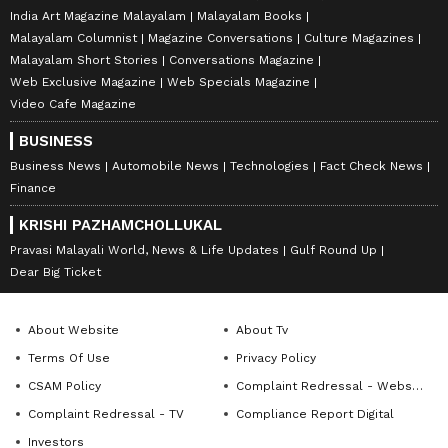
India Art Magazine Malayalam
Malayalam Books
Malayalam Columnist
Magazine Conversations
Culture Magazines
Malayalam Short Stories
Conversations Magazine
Web Exclusive Magazine
Web Specials Magazine
Video Cafe Magazine
BUSINESS
Business News
Automobile News
Technologies
Fact Check News
Finance
KRISHI PAZHAMCHOLLUKAL
Pravasi Malayali World, News & Life Updates
Gulf Round Up
Dear Big Ticket
About Website
About Tv
Terms Of Use
Privacy Policy
CSAM Policy
Complaint Redressal - Website
Complaint Redressal - TV
Compliance Report Digital
Investors