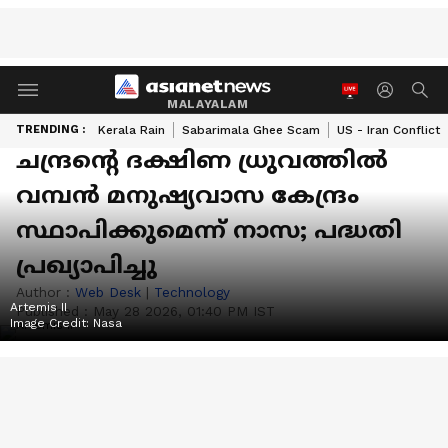
MALAYALAM
TRENDING :
Kerala Rain
Sabarimala Ghee Scam
US - Iran Conflict
ചന്ദ്രന്‍റെ ദക്ഷിണ ധ്രുവത്തിൽ
വമ്പൻ മനുഷ്യവാസ കേന്ദ്രം
സ്ഥാപിക്കുമെന്ന് നാസ; പദ്ധതി
പ്രഖ്യാപിച്ചു
Author :
Web Desk
|
Technology
Artemis II
Published :
May 28 2026, 01:40 PM IST
Image Credit:
Nasa