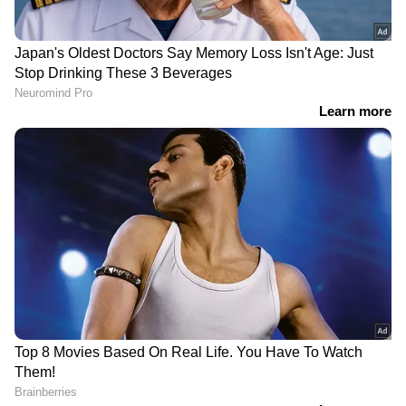
മലഞ്ചെരിവുകൾക്ക് വർഷത്തിലെ ഭൂരിഭാഗം
സമയവും സൂര്യപ്രകാശം ലഭിക്കുന്നതിനാൽ
സൗരോർജ്ജ ഉത്പാദനത്തിനും ഈ പ്രദേശം
ഏറെ അനുയോജ്യമാണ്. ശാസ്ത്രീയ പഠനം,
മനുഷ്യവാസം, വൈദ്യുതി ഉത്പാദനം
എന്നിവയ്ക്കായി ഒരേ സ്ഥലത്ത് എല്ലാ
സൗകര്യങ്ങളും ലഭ്യമല്ലാത്തതിനാൽ
നൂറുകണക്കിന് മൈൽ വ്യാപിക്കുന്ന
രീതിയിലാണ് ഈ ബേസ് രൂപകൽപ്പന
ചെയ്യുന്നത്.
DOWNLOAD APP
RECOMMENDED STORIES