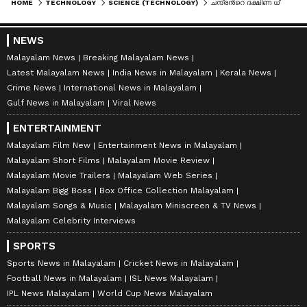
HOME
TECHNOLOGY
SCIENCE (TECHNOLOGY)
ചന്ദ്രന്‍റെ ദക്ഷിണ ധ്രുവത്തിൽ വമ്പൻ മനുഷ്യവാസ കേന്ദ്രം സ്ഥാപിക്കുമെന്ന് നാസ; പദ്ധതി പ്രഖ്യാപിച്ചു
NEWS
Malayalam News
Breaking Malayalam News
Latest Malayalam News
India News in Malayalam
Kerala News
Crime News
International News in Malayalam
Gulf News in Malayalam
Viral News
ENTERTAINMENT
Malayalam Film New
Entertainment News in Malayalam
Malayalam Short Films
Malayalam Movie Review
Malayalam Movie Trailers
Malayalam Web Series
Malayalam Bigg Boss
Box Office Collection Malayalam
Malayalam Songs & Music
Malayalam Miniscreen & TV News
Malayalam Celebrity Interviews
SPORTS
Sports News in Malayalam
Cricket News in Malayalam
Football News in Malayalam
ISL News Malayalam
IPL News Malayalam
World Cup News Malayalam