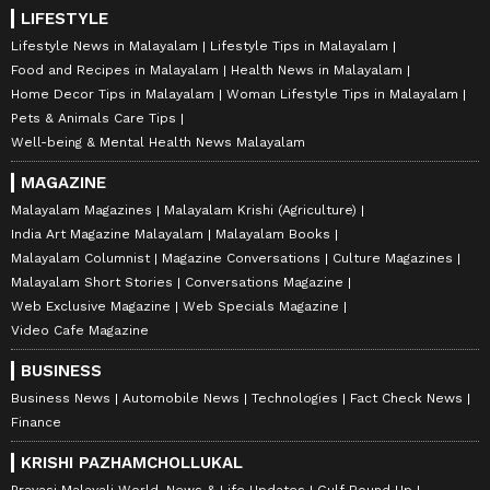
LIFESTYLE
Lifestyle News in Malayalam
Lifestyle Tips in Malayalam
Food and Recipes in Malayalam
Health News in Malayalam
Home Decor Tips in Malayalam
Woman Lifestyle Tips in Malayalam
Pets & Animals Care Tips
Well-being & Mental Health News Malayalam
MAGAZINE
Malayalam Magazines
Malayalam Krishi (Agriculture)
India Art Magazine Malayalam
Malayalam Books
Malayalam Columnist
Magazine Conversations
Culture Magazines
Malayalam Short Stories
Conversations Magazine
Web Exclusive Magazine
Web Specials Magazine
Video Cafe Magazine
BUSINESS
Business News
Automobile News
Technologies
Fact Check News
Finance
KRISHI PAZHAMCHOLLUKAL
Pravasi Malayali World, News & Life Updates
Gulf Round Up