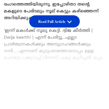
രം​ഗത്തെത്തിയിരുന്നു. ഇപ്പോഴിതാ തന്റെ
മകളുടെ പേരിടലും നൂല് കെട്ടും കഴിഞ്ഞെന്ന്
അറിയിക്കുകയാണ് പക്രു.
Read Full Article
'ഇന്ന് മകൾക്ക് നൂലു കെട്ടി. ദ്വിജ കീർത്തി (
Dwija keerthi ) എന്ന് പേരിട്ടു...എല്ലാ
പ്രാർത്ഥനകൾക്കും അനുഗ്രഹങ്ങൾക്കും
നന്ദി..., എന്നാണ് കുടുംബത്തോടൊപ്പം ഉള്ള
ഫോട്ടോ പങ്കുവച്ച് ​ഗിന്നസ് പക്രു കുറിച്ചത്. ഒപ്പം
വിഷു ദിനാശംസകളും താരം പങ്കുവച്ചിട്ടുണ്ട്.
LATEST VIDEOS
ഫോട്ടോ പങ്കുവച്ചതിന് പിന്നാലെ നിരവധി
പേരാണ് നടനും കുടുംബത്തിനും
ആശംസയുമായി എത്തുന്നത്. 'ദൈവം
സമൃദ്ധമായി അനുഗ്രഹിക്കട്ടെ, എല്ലാ