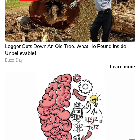
പൊലീസ് സ്റ്റേഷന് മുന്നിൽ
പ്രതിഷേധിക്കുന്നു
സുരേഷ് ​ഗോപി- ബിജു മേനോൻ കൂട്ടുകെട്ട്;
ടൈറ്റില്‍ പ്രഖ്യാപിച്ചു, തിരക്കഥ മിഥുൻ
മാനുവൽ തോമസ്