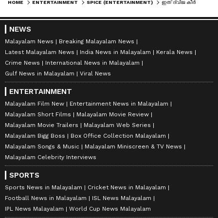
HOME
ENTERTAINMENT
SPICE (ENTERTAINMENT)
ഇത് ദ്വിജ കീർത്തി; മകളെ പരിചയപ്പെടുത്തി ​ഗിന്നസ് പക്രു, ഹൃദ്യം കുടുംബ ഫോട്ടോ
NEWS
Malayalam News
Breaking Malayalam News
Latest Malayalam News
India News in Malayalam
Kerala News
Crime News
International News in Malayalam
Gulf News in Malayalam
Viral News
ENTERTAINMENT
Malayalam Film New
Entertainment News in Malayalam
Malayalam Short Films
Malayalam Movie Review
Malayalam Movie Trailers
Malayalam Web Series
Malayalam Bigg Boss
Box Office Collection Malayalam
Malayalam Songs & Music
Malayalam Miniscreen & TV News
Malayalam Celebrity Interviews
SPORTS
Sports News in Malayalam
Cricket News in Malayalam
Football News in Malayalam
ISL News Malayalam
IPL News Malayalam
World Cup News Malayalam