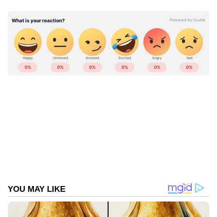
ഐശ്വര്യവും ഉണ്ടാകട്ടെ, എല്ലാവിധ
ഐശ്വര്യങ്ങളും നേർന്നുകൊള്ളുന്നു',
എന്നിങ്ങനെ പോകുന്നു ആരാധക കമന്‍റുകള്‍.
ABOUT THE AUTHOR
Web Desk
WD
Published :
Apr 15 2023, 07:26 PM IST
Follow Us