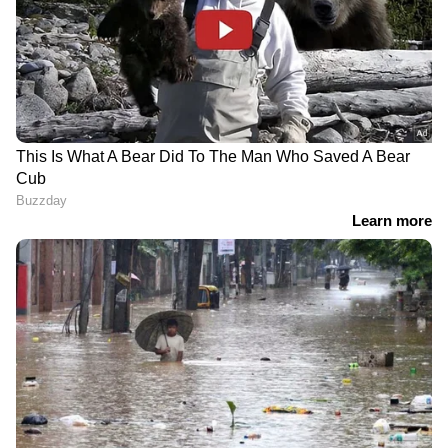
'അർജുൻ ആയങ്കിയെ നേരിൽ
കണ്ടിട്ടുകൂടിയില്ല, എന്നിട്ടും
ഞങ്ങളുടെ വീടുകളിൽ കയറി' |
Arjun Aayanki