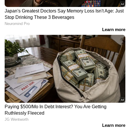
'ഓട്ടോ ഓടിച്ച് നിർധനരായവരെ സഹായിക്കുന്ന