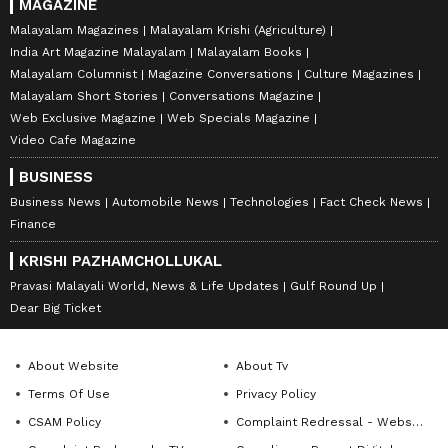
MAGAZINE
Malayalam Magazines
Malayalam Krishi (Agriculture)
India Art Magazine Malayalam
Malayalam Books
Malayalam Columnist
Magazine Conversations
Culture Magazines
Malayalam Short Stories
Conversations Magazine
Web Exclusive Magazine
Web Specials Magazine
Video Cafe Magazine
BUSINESS
Business News
Automobile News
Technologies
Fact Check News
Finance
KRISHI PAZHAMCHOLLUKAL
Pravasi Malayali World, News & Life Updates
Gulf Round Up
Dear Big Ticket
About Website
About Tv
Terms Of Use
Privacy Policy
CSAM Policy
Complaint Redressal - Website