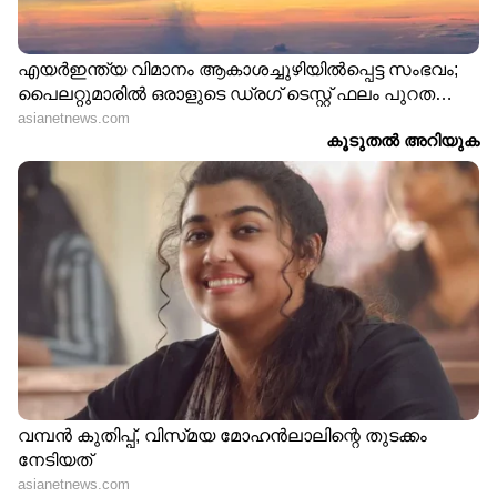
'അമ്മ വിളി' പ്രശ്നം; മാപ്പ്
അന്നയാൾ ബ്ലേഡ് കൊണ്ട്
പറയാൻ തയ്യാറെന്ന് ദിയ
കീറി ! ചിലർ കടിക്കും,
കൃഷ്ണ, പക്ഷേ ആ ഒരു
മാന്തും, ഒരിക്കലും മറക്കില്ല
കാര്യത്തിൽ മാത്രം
ഞാൻ; 25 വർഷത്തെ
അനുഭവവുമായി രഞ്ജിനി
ഹരിദാസ്
ഓ​ഗസ്റ്റിൽ നിമിഷ്
'4-ാം വയസിൽ ലൈം​
രവിയുമായി വിവാഹം ?
ഗികാതിക്രമം, 18ൽ
അച്ഛന്റെ
വിവാഹം, ഭർത്താവിന്
തുറന്നുപറച്ചിലിനെ കുറിച്ച്
പരസ്ത്രീ ബന്ധം, ​ഗർഭം
അഹാന കൃഷ്ണ
അലസി'; കുടുംബം
തകർത്തവൾ വിളികളോട്