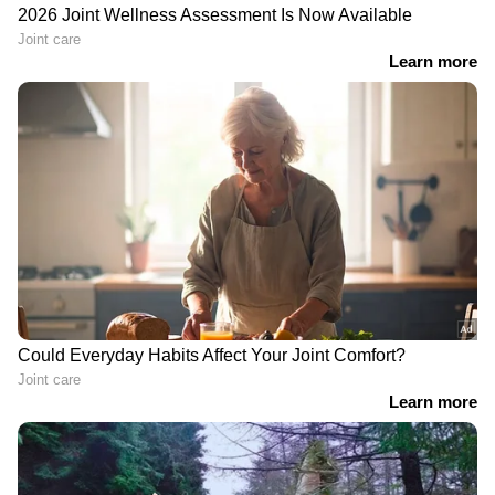
ABOUT THE AUTHOR
Web Desk
WD
കലാഭവൻ മണി
Published :
Mar 06 2023, 12:43 PM IST
Follow Us