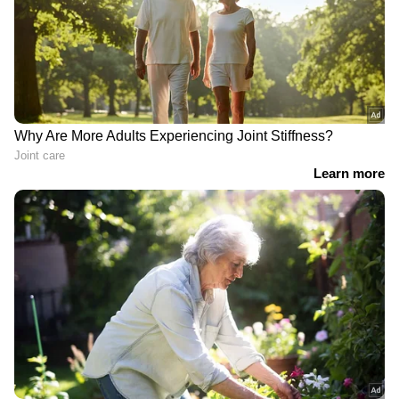
താമസിക്കുന്നത്. അച്ഛൻ ചെറുപ്പത്തിൽ
‌ഉപേക്ഷിച്ച് പോയി. എന്നെ കുറിച്ച് വന്നൊരു
ഫീച്ചർ കണ്ടിട്ടാണ് മണിച്ചേട്ടൻ എന്നെ
സഹായിക്കാനെത്തിയത്', എന്നും രേവത്
പറയുന്നു.
‘മേലേ പടിഞ്ഞാറ് സൂര്യന്‍..താനെ മറയുന്ന
സൂര്യന്‍..’; ഓര്‍മയിൽ ഒളിമങ്ങാതെ
കലാഭവന്‍ മണി
LATEST VIDEOS