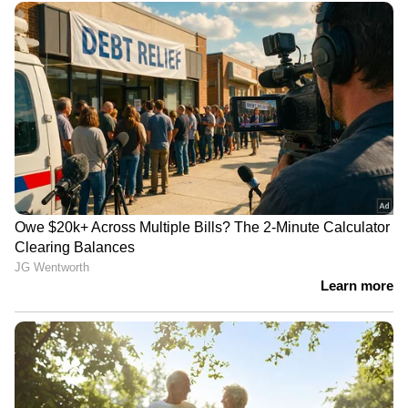
വിവരമൊക്കെ അറിഞ്ഞ് പല കോണില്‍ നിന്നും
ആളുകൾ‌ ചികിത്സ സഹായവും മറ്റും ചോദിച്ച്
എന്നെ വിളിക്കാറുണ്ട്. പക്ഷെ അവരെ
സാമ്പത്തികമായി സഹായിക്കാനുള്ള വരുമാനം
എനിക്കില്ല. അക്കാര്യം ഞാൻ അവർ
വിളിക്കുമ്പോൾ തന്നെ പറയും. ഞാനും
കഷ്ടപ്പെടുന്നയാളാണ്. ചില സമയങ്ങളിൽ ഒരു
നേരം വീട്ടിൽ ഭക്ഷണം വയ്ക്കാനുള്ള പൈസ
പോലും കയ്യിൽ കാണില്ല. ആ സമയത്തും
ഞാൻ സൗജന്യമായി കാൻസർ രോ​ഗികളുമായി
തിരുവനന്തപുരം ആർസിസിയിലേക്ക് ഓട്ടം
പോകാറുണ്ട്. മണിച്ചേട്ടൻ ചെയ്യാതെ പോയെ
കുറെ കാര്യങ്ങളുണ്ട് ഇവിടെ. അതുകൊണ്ടാണ്
നിർധനരായിട്ടള്ളവർ അവരുടെ കഥ
പറയുമ്പോൾ ‍ഞാൻ അവരെ സഹായിക്കുന്നത്.
എനിക്ക് സ്വന്തമായി വീടില്ല. മാമനൊപ്പമാണ്