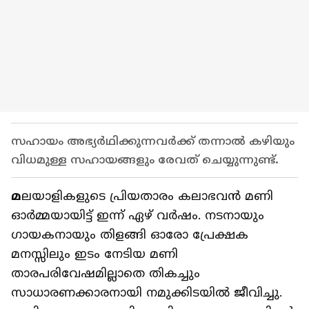
സഹായം അഭ്യർഥിക്കുന്നവർക്ക് തന്നാൽ കഴിയും
വിധമുള്ള സഹായങ്ങളും രേവത് ചെയ്യുന്നുണ്ട്.
മ
ലയാളികളുടെ പ്രിയതാരം കലാഭവൻ മണി
ഓർമ്മയായിട്ട് ഇന്ന് ഏഴ് വർഷം. നടനായും
ഗായകനായും തിളങ്ങി ഓരോ പ്രേക്ഷക
മനസ്സിലും ഇടം നേടിയ മണി
താരപരിവേഷമില്ലാതെ തികച്ചും
സാധാരണക്കാരനായി നമുക്കിടയിൽ ജീവിച്ചു.