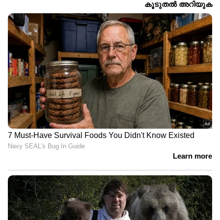
കെനീഷ
LATEST VIDEOS
വെള്ളമിറങ്ങി, എ.സി റോഡിൽ
വാഹനങ്ങളോടി; പക്ഷെ
ദുരിതമൊഴിയാതെ കുട്ടനാട്ടിലെ
ജനജീവിതം | Alappzha | Rain