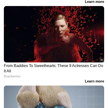
അതെനിക്ക് വിശ്വസിക്കാനായില്ല. ഞാൻ
ബോധം കെട്ട് വീണു. ഇന്നും ഞാൻ
വിശ്വസിക്കുന്നത് മണിച്ചേട്ടൻ തിരിച്ചുവരും
എന്നാണ്', രേവത് പറയുന്നു.
ബിഹൈൻവുഡ്സിനോട് ആയിരുന്നു
യുവാവിന്റെ പ്രതികരണം.
സഹായം അഭ്യർഥിക്കുന്നവർക്ക് തന്നാൽ
കഴിയും വിധമുള്ള സഹായങ്ങളും രേവത്
ചെയ്യുന്നുണ്ട്. മണിച്ചേട്ടൻ ചെയ്യാൻ ബാക്കി
വെച്ച് പോയ കുറെ കാര്യങ്ങളുണ്ട് അവ
മണിച്ചേട്ടന് വേണ്ടി താൻ ചെയ്യുകയാണെന്നും
രേവത് പറയുന്നു.