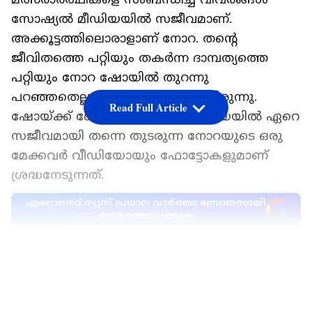
സോഷ്യൽ മീഡിയയിൽ സജീവമാണ്.
അക്കൂട്ടത്തിലൊരാളാണ് നോറ. തന്റെ
ജീവിതത്തെ പറ്റിയും തകർന്ന ദാമ്പത്യത്തെ
പറ്റിയും നോറ ഷോയിൽ തുറന്നു
പറഞ്ഞതെല്ലാം ഏറെ ശ്രദ്ധനേടിയിരുന്നു.
Read Full Article
ഷോയ്ക്ക് ശേഷം സോഷ്യൽ മീഡിയയിൽ ഏറെ
സജീവമായി തന്നെ തുടരുന്ന നോറയുടെ ഒരു
മേക്കവർ വീഡിയോയും ഫോട്ടോകളുമാണ്
ശ്രദ്ധനേടുന്നത്.
ഏഷ്യാനെറ്റ് ന്യൂസ് പ്രധാന വാർത്താ സ്രോതസായി
തെരഞ്ഞെടുക്കുക
ബോളിവുഡ് താര സുന്ദരി ആലിയ ഭട്ടിന്റെ
LATEST VIDEOS
മേക്കോവറാണ് നോറ ചെയ്തിരിക്കുന്നത്. ​
ഗംഗുഭായ് കത്തിയാവാടി എന്ന സിനിമയിലെ