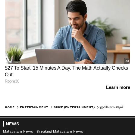
HOME
ENTERTAINMENT
SPICE (ENTERTAINMENT)
ഇതിലാരാ ആലിയ ? ആകെ കൺഫ്യൂഷൻ ആയല്ലോ; മലയാളം ബി​ഗ് ബോസ് താരത്തിന്റെ മേക്കോവറിന് കയ്യടി
NEWS
Malayalam News
Breaking Malayalam News