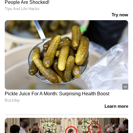
ബി​ഗ് ബോസ് സീസൺ ആറ് ഫിനാലെയ്ക്ക്
ഏതാനും ദിവസങ്ങൾക്ക് മുൻപ് ആയിരുന്നു
നോറ ബി​ഗ് ബോസ് ഷോയിൽ നിന്നും എവിക്ട്
ആയത്. എന്നാൽ സീക്രട്ട് റൂമിൽ ആക്കിയ
നോറ വീണ്ടും ഒരാഴ്ച കൂടി ബി​ഗ് ബോസിൽ
നിന്നും. ശേഷം നടന്ന ആദ്യ എവിക്ഷനിൽ
പുറത്താകുകയും ചെയ്തിരുന്നു. ജിന്‍റോ ആണ്
സീസണ്‍ ആറിലെ വിന്നറായത്. അര്‍ജുന്‍ ഫസ്റ്റ്
റണ്ണറായപ്പോള്‍ ജാസ്മിന്‍ ജാഫര്‍ രണ്ടാം