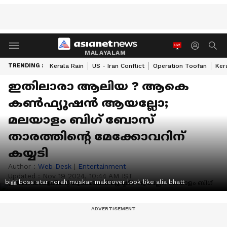
MALAYALAM
TRENDING :
Kerala Rain
US - Iran Conflict
Operation Toofan
Ker
ഇതിലാരാ ആലിയ ? ആകെ
കൺഫ്യൂഷൻ ആയല്ലോ;
മലയാളം ബി​ഗ് ബോസ്
താരത്തിന്റെ മേക്കോവറിന്
കയ്യടി
Author :
Web Desk
|
Entertainment
Updated :
Nov 19 2024, 10:44 AM IST
bigg boss star norah muskan makeover look like alia bhatt