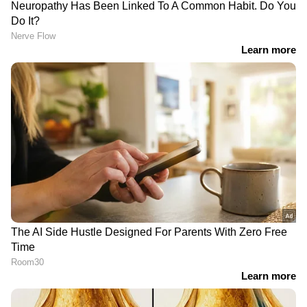
പ്രതീക്ഷിക്കാം", എന്നാണ് അടുത്തിടെ ഇവർ
പറഞ്ഞത്.
രണ്ടുപേരുടെ ആഗ്രഹ
'എടാ നിനക്കെന്നെ
സാഫല്യത്തിന്
ഓർമയുണ്ടോ?'; 6-ാം
കാരണക്കാരൻ, സമ്മാനം
മാസത്തിൽ കണ്ടവർ 30
കുടുംബ ചിത്രമുള്ളൊരു
വർഷത്തിന് ശേഷം വീണ്ടും
വാച്ച്; അഖിൽ മാരാർ
കണ്ടുമുട്ടിയപ്പോൾ..
'നിങ്ങള്‍ മോഹന്‍ലാല്‍,
മോഹന്‍ലാലിലൂടെ വീണ്ടും
മമ്മൂട്ടി എന്ന് കേട്ടിട്ടുണ്ടോ'?
ഹിറ്റ് ആയ സ്റ്റെപ്പ്, 'ശാന്തമീ
കനേഡിയന്‍
രാത്രി'ക്ക് വേദിയില്‍
ഇന്‍റഫ്ലുവന്‍സറുടെ
കൈയടി നേടി മമ്മൂട്ടി:
ചോദ്യത്തിന്
വീഡിയോ
ഹനുമാന്‍കൈന്‍ഡിന്‍റെ