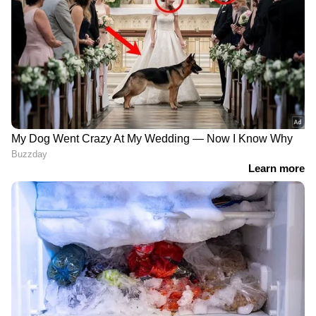
റണ്ണറപ്പായി. അഭിഷേകും ഋഷിയും ആയിരുന്നു
യഥാക്രമം മൂന്നും നാലും റണ്ണറപ്പുകളായി
മാറിയത്.
ഏഷ്യാനെറ്റ് ന്യൂസ് തത്സമയ വാർത്തകൾ
അറിയാം