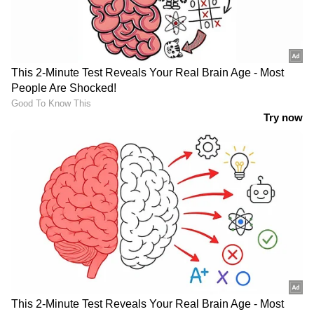
പയ്യന്നൂരിൽ രാഷ്ട്രീയ പോര്
കനക്കുന്നു; മധുസൂദനന്റെ വക്കീൽ
നോട്ടീസിന് മറുപടി നൽകി വി
കുഞ്ഞികൃഷ്ണൻ
മൂന്ന് മണിക്ക് ഇരുട്ടാകുന്ന ​ഗ്രാമവും
ദുരൂഹതകളും; ദുൽഖർ അവതരിപ്പിക്കുന്ന
പിരീഡ് ത്രില്ലർ 'ക' ട്രെയിലര്‍