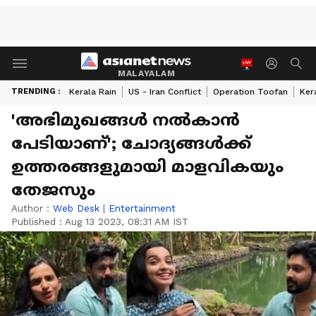
MALAYALAM
TRENDING :
Kerala Rain
US - Iran Conflict
Operation Toofan
Ker
'അഭിമുഖങ്ങൾ നൽകാൻ
പേടിയാണ്'; ചോദ്യങ്ങൾക്ക്
ഉത്തരങ്ങളുമായി മാളവികയും
തേജസും
Author :
Web Desk
|
Entertainment
Published :
Aug 13 2023, 08:31 AM IST