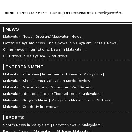
HOME
ENTERTAINMENT
SPICE (ENTERTAINMENT)
'അഭിമുഖങ്ങൾ നൽകാൻ പേടിയാണ്'; ചോദ്യങ്ങൾക്ക് ഉത്തരങ്ങളുമായി മാളവികയും തേജസും
NEWS
Malayalam News
Breaking Malayalam News
Latest Malayalam News
India News in Malayalam
Kerala News
Crime News
International News in Malayalam
Gulf News in Malayalam
Viral News
ENTERTAINMENT
Malayalam Film New
Entertainment News in Malayalam
Malayalam Short Films
Malayalam Movie Review
Malayalam Movie Trailers
Malayalam Web Series
Malayalam Bigg Boss
Box Office Collection Malayalam
Malayalam Songs & Music
Malayalam Miniscreen & TV News
Malayalam Celebrity Interviews
SPORTS
Sports News in Malayalam
Cricket News in Malayalam
Football News in Malayalam
ISL News Malayalam