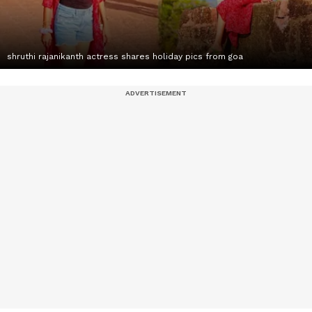
shruthi rajanikanth actress shares holiday pics from goa