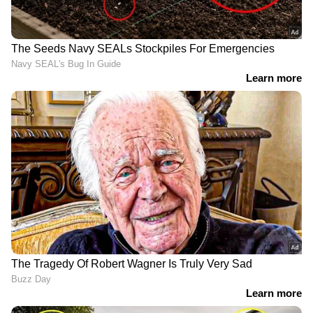
ഏഷ്യാനെറ്റ് ന്യൂസ് ലൈവ് യുട്യൂബില്‍
കാണാം