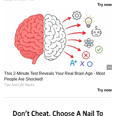
ചില വേദനകള്‍ വിശദീകരിക്കാനും
നിര്‍വചിക്കാനും കഴിയാത്തതാണ്. നിര്‍വീര്യമായ
അവസ്ഥയാണ്. ഇത് എന്റെ മാത്രമല്ല.
എന്നെപോലെ പലരും ഉണ്ടാവും. കൗണ്‍സിലിംഗ്
നല്ലതാണ്. മനസ് തുറന്ന് സംസാരിക്കാന്‍
തയ്യാറാണെങ്കില്‍ കൗണ്‍സിലിംഗ്
സഹായകമാകും. ഇങ്ങനെയുള്ള ആളുകളോട്
ആത്മാര്‍ഥതയോടെയും
സത്യസന്ധതയോടെയും ഇരിക്കുക, എന്ന് തന്റെ
ഡിപ്രഷൻ സ്റ്റേജ് പങ്കുവെച്ച് നേരത്തെ താരം
പറഞ്ഞിരുന്നു.
ALSO READ : 'ദൃശ്യം 2 ന്‍റെ സമയത്തെ
കള്ളം'; 'നേരി'ല്‍ ലാഗ് ഉണ്ടാവുമോ?