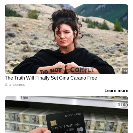
RECOMMENDED STORIES
നത്തിംഗിന്റെ 'ബി'
രഹസ്യം; ഇന്ത്യയിൽ
ആ ന്യൂട്രിനോ രഹസ്യം
പുതിയതെന്ത്?
കണ്ടെത്തി ശാസ്‍ത്രജ്ഞർ;
വന്നത് 1100 കോടി
പ്രകാശവർഷങ്ങൾക്കപ്പുറത്ത്
നിന്നും
Related Articles