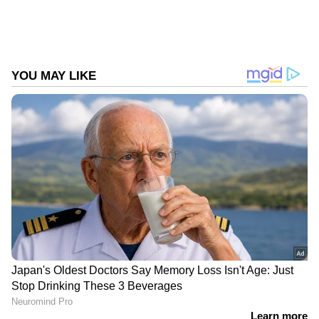
ലാപ്‌ടോപ്പുകളുടെ പ്രകടനം
Follow Us
മെച്ചപ്പെടുത്തുന്നതിനാണ് പ്രധാനമായും
രൂപകൽപ്പന ചെയ്തിരിക്കുന്നത്. കുറഞ്ഞ
ശേഷി, മോശം ബാറ്ററി ലൈഫ്, കൂടുതൽ ചൂട്,
ശബ്‍ദമുള്ള കൂളിംഗ് സംവിധാനങ്ങൾ
എന്നിവയാണ് സാധാരണയായി ബജറ്റ്
ലാപ്‌ടോപ്പുകൾ നേരിടുന്ന പ്രധാന പ്രശ്‍നങ്ങൾ.
ഇവയ്ക്ക് പരിഹാരം നൽകാനാകുമെന്നാണ്
ക്വാൽകോമിന്റെ അവകാശവാദം.
DOWNLOAD APP