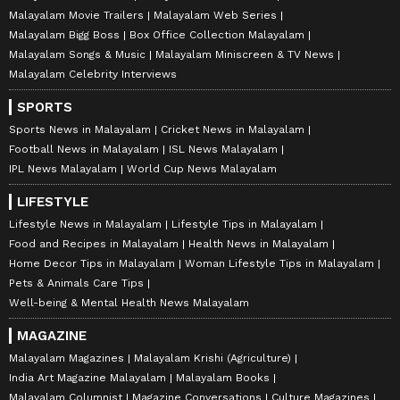
Malayalam Movie Trailers
Malayalam Web Series
Malayalam Bigg Boss
Box Office Collection Malayalam
Malayalam Songs & Music
Malayalam Miniscreen & TV News
Malayalam Celebrity Interviews
SPORTS
Sports News in Malayalam
Cricket News in Malayalam
Football News in Malayalam
ISL News Malayalam
IPL News Malayalam
World Cup News Malayalam
LIFESTYLE
Lifestyle News in Malayalam
Lifestyle Tips in Malayalam
Food and Recipes in Malayalam
Health News in Malayalam
Home Decor Tips in Malayalam
Woman Lifestyle Tips in Malayalam
Pets & Animals Care Tips
Well-being & Mental Health News Malayalam
MAGAZINE
Malayalam Magazines
Malayalam Krishi (Agriculture)
India Art Magazine Malayalam
Malayalam Books
Malayalam Columnist
Magazine Conversations
Culture Magazines