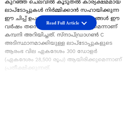
കുറഞ്ഞ ചെലവിൽ കൂടുതൽ കാര്യക്ഷമമായ
ലാപ്‌ടോപ്പുകൾ നിർമ്മിക്കാൻ സഹായിക്കുന്ന
ഈ ചിപ്പ് ഉപയോഗിച്ചുള്ള ഉപകരണങ്ങൾ ഈ
Read Full Article
വർഷം തന്നെ വിപണിയിൽ എത്തുമെന്നാണ്
കമ്പനി അറിയിച്ചത്. സ്‍നാപ്ഡ്രാഗൺ C
അടിസ്ഥാനമാക്കിയുള്ള ലാപ്‌ടോപ്പുകളുടെ
ആരംഭ വില ഏകദേശം 300 ഡോളർ
(ഏകദേശം 28,500 രൂപ) ആയിരിക്കുമെന്നാണ്
പ്രതീക്ഷിക്കുന്നത്.
ഏഷ്യാനെറ്റ് ന്യൂസ് പ്രധാന വാർത്താ സ്രോതസായി
തെരഞ്ഞെടുക്കുക
LATEST VIDEOS
ഇത് ആപ്പിളിന്‍റെ ഏറ്റവും വിലകുറഞ്ഞ
ലാപ്‌ടോപ്പായ മാക്‌ബുക്ക് നിയോയ്ക്ക്
വെല്ലുവിളിയാകുമോയെന്ന ചർച്ച ഇതിനോടകം
ടെക് ലോകത്ത് സജീവമായിട്ടുണ്ട്. മാർച്ചിലാണ്