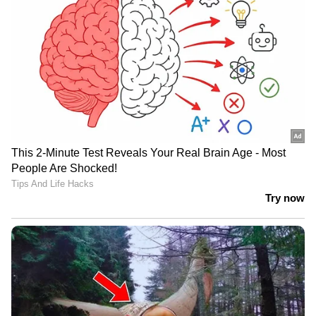
കോറുകൾക്ക് പകരം പഴയ ക്രൈയോ (Kryo)
കോറുകളാണ് സ്‍നാപ്ഡ്രാഗൺ Cയിൽ
ഉപയോഗിച്ചിരിക്കുന്നത്. കൂടാതെ എഐ
പ്രവർത്തനങ്ങൾക്കായി എൻപിയു
ഉൾപ്പെടുത്തിയിട്ടുണ്ടെങ്കിലും, ഈ
ലാപ്‌ടോപ്പുകൾ മൈക്രോസോഫ്റ്റിന്റെ
കോപൈലറ്റ്+പിസി വിഭാഗത്തിൽ ഉൾപ്പെടില്ല.
അതിനാൽ ചില ഉയർന്ന തലത്തിലുള്ള എഐ
സൗകര്യങ്ങൾ ഉപയോക്താക്കൾക്ക് ലഭിക്കില്ല.
എങ്കിലും കുറഞ്ഞ വില, ദീർഘമായ ബാറ്ററി
ലൈഫ്, ശാന്തമായ പ്രവർത്തനം എന്നിവയുടെ
സംയോജനത്തോടെ ബജറ്റ് ലാപ്‌ടോപ്പ്
വിപണിയിൽ പുതിയ മത്സരം സൃഷ്‍ടിക്കാൻ
സ്‍നാപ്ഡ്രാഗൺ സിയ്ക്ക് കഴിയും എന്നാണ്