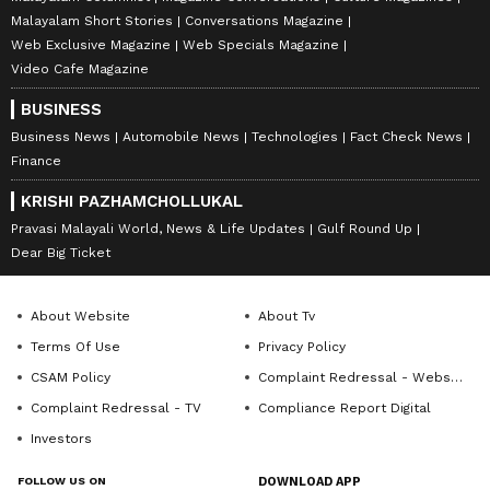
Malayalam Short Stories
Conversations Magazine
Web Exclusive Magazine
Web Specials Magazine
Video Cafe Magazine
BUSINESS
Business News
Automobile News
Technologies
Fact Check News
Finance
KRISHI PAZHAMCHOLLUKAL
Pravasi Malayali World, News & Life Updates
Gulf Round Up
Dear Big Ticket
About Website
About Tv
Terms Of Use
Privacy Policy
CSAM Policy
Complaint Redressal - Website
Complaint Redressal - TV
Compliance Report Digital
Investors
FOLLOW US ON
DOWNLOAD APP