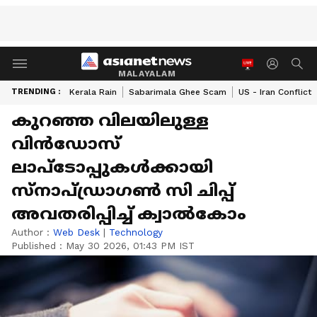
MALAYALAM
TRENDING :
Kerala Rain
Sabarimala Ghee Scam
US - Iran Conflict
കുറഞ്ഞ വിലയിലുള്ള
വിൻഡോസ്
ലാപ്‌ടോപ്പുകൾക്കായി
സ്‍നാപ്ഡ്രാഗൺ സി ചിപ്പ്
അവതരിപ്പിച്ച് ക്വാൽകോം
Author :
Web Desk
|
Technology
Published :
May 30 2026, 01:43 PM IST