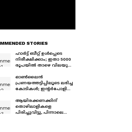
MMENDED STORIES
ഹാർട്ട് ബീറ്റ് ഉൾപ്പെടെ
നിരീക്ഷിക്കാം; ഇതാ 5000
രൂപയിൽ താഴെ വിലയുള്ള
ജനപ്രിയ സ്‍മാർട്ട്
വാച്ചുകൾ
ഓൺലൈൻ
പ്രണയത്തട്ടിപ്പിലൂടെ ലഭിച്ച
കോടികൾ; ഇന്‍റർപോളിന്‍റെ
ക്രിപ്റ്റോ വേട്ട
ആയിരക്കണക്കിന്
തൊഴിലാളികളെ
പിരിച്ചുവിട്ടു, പിന്നാലെ
വിദേശ
പ്രൊഫഷണലുകൾക്ക്
വിസയും നൽകി!