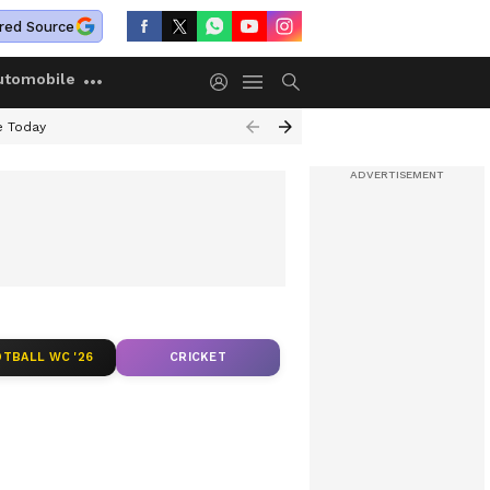
red Source
utomobile
e Today
TBALL WC '26
CRICKET