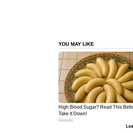
സമത്വത്തെയും ബാധിക്കാമെന്നാണ്
പ്രേക്ഷക വിവരങ്ങൾ ടി.വി. റേറ്റിം
ആവശ്യകതയും ട്രായ് ഉന്നയിക്കുന്
സമർപ്പിക്കാനും മെയ് 18-നകം മറ
ക്ഷണിച്ചിട്ടുണ്ട്.