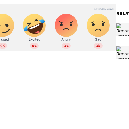
ദം നേടി. കേരള, ദേശീയ, അന്താരാഷ്ട്ര വാര്‍ത്തകള്‍,
, സിനിമ, ടെക്‌നോളജി, സയന്‍സ് തുടങ്ങിയ വിഷയങ്ങളില്‍
ലയത്തിന്‍റെ (MIB) നിർദ്ദേശത്തെ തുടർന്നാണ് ട്രായ്
RELA
പ്രവര്‍ത്തന കാലയളവില്‍ ന്യൂസ് സ്റ്റോറികള്‍,
 നിയന്ത്രണ സംവിധാനമില്ലാതെ ഫ്രീ അഡ്‍സ്-
ിം റിവ്യൂ തുടങ്ങിയവ പ്രസിദ്ധീകരിച്ചു. ഇമെയില്‍-
ിഷൻ സേവനങ്ങൾ വേഗത്തിൽ വ്യാപകമാകുന്നതിൽ
ു. സ്‌മാർട്ട് ടി.വികളിൽ മുൻകൂട്ടി ഇൻസ്റ്റാൾ
വഴിയോ ലഭ്യമാകുന്ന ഇത്തരം സേവനങ്ങൾ,
 കൂടാതെയും ഇന്‍റർനെറ്റിലൂടെ ലീനിയർ ടി.വി.
കുന്നതാണ് എന്നതാണ് പ്രത്യേകത.