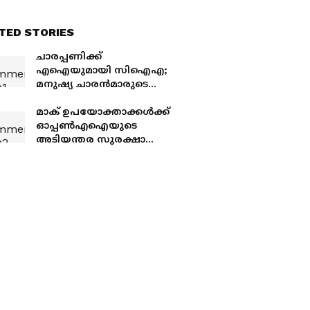
TED STORIES
ചാരപ്പണിക്ക്
എഐയുമായി സിഐഎ;
മനുഷ്യ ചാരന്‍മാരുടെ
തൊഴില്‍ പോകുമോ?
മാക് ഉപയോക്താക്കൾക്ക്
ഓപ്പൺഎഐയുടെ
അടിയന്തര സുരക്ഷാ
മുന്നറിയിപ്പ്