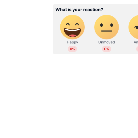
മീഡിയയില്‍ ബിരുദാനന്തര ബിരു
സ്പോര്‍ട്‌സ്, ഫാക്‌ട്‌ ചെക്ക്
വാര്‍ത്താവിനിമയ പ്രക്ഷേപണ മന്ത്രാ
എഴുതുന്നു. 8 വര്‍ഷത്തെ മാധ്യമ
ഈ നടപടി സ്വീകരിച്ചത്. വ്യക്തമായ
ഫീച്ചറുകള്‍, അഭിമുഖങ്ങള്‍, ഫില
സപ്പോർട്ടഡ് സ്ട്രീമിംഗ് ടെലിവ
jomit@asianetnews.in
മന്ത്രാലയം ആശങ്ക പ്രകടിപ്പിച്ചിരുന്ന
ചെയ്‌തതായോ മൊബൈൽ ആപ്പുകൾ 
ലൈസൻസ് ഇല്ലാതെയും രജിസ്ട്രേഷൻ
ചാനലുകൾ പ്രേക്ഷകർക്ക് എത്തിക്