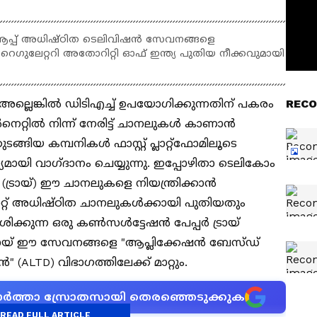
ന ആപ്പ് അധിഷ്‌ഠിത ടെലിവിഷൻ സേവനങ്ങളെ
ം റെഗുലേറ്ററി അതോറിറ്റി ഓഫ് ഇന്ത്യ പുതിയ നീക്കവുമായി
ല്ലെങ്കിൽ ഡിടിഎച്ച് ഉപയോഗിക്കുന്നതിന് പകരം
RECO
്‍നെറ്റിൽ നിന്ന് നേരിട്ട് ചാനലുകൾ കാണാൻ
ങ്ങിയ കമ്പനികൾ ഫാസ്റ്റ് പ്ലാറ്റ്‌ഫോമിലൂടെ
ി വാഗ്‌ദാനം ചെയ്യുന്നു. ഇപ്പോഴിതാ ടെലികോം
യ (ട്രായ്) ഈ ചാനലുകളെ നിയന്ത്രിക്കാൻ
ർനെറ്റ് അധിഷ്ഠിത ചാനലുകൾക്കായി പുതിയതും
േശിക്കുന്ന ഒരു കൺസൾട്ടേഷൻ പേപ്പർ ട്രായ്
 ട്രായ് ഈ സേവനങ്ങളെ "ആപ്ലിക്കേഷൻ ബേസ്‌ഡ്
(ALTD) വിഭാഗത്തിലേക്ക് മാറ്റും.
ന വാർത്താ സ്രോതസായി തെരഞ്ഞെടുക്കുക
READ FULL ARTICLE