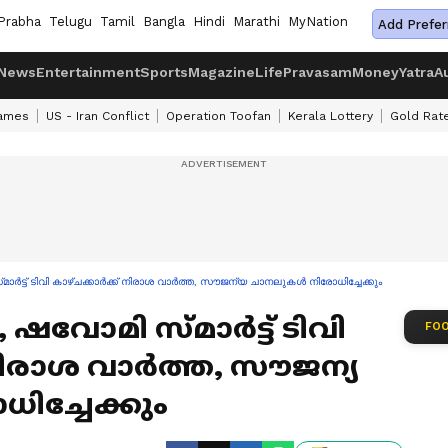
Prabha
Telugu
Tamil
Bangla
Hindi
Marathi
MyNation
Add Prefer
News
Entertainment
Sports
Magazine
Life
Pravasam
Money
Yatra
A
ames
US - Iran Conflict
Operation Toofan
Kerala Lottery
Gold Rat
ർട്ട് ടിവി കാഴ്‌ചക്കാർക്ക് നിരാശ വാർത്ത, സൗജന്യ ചാനലുകൾ നിരോധിച്ചേക്കും
വോമി സ്‌മാർട്ട് ടിവി
FOO
 നിരാശ വാർത്ത, സൗജന്യ
ച്ചേക്കും