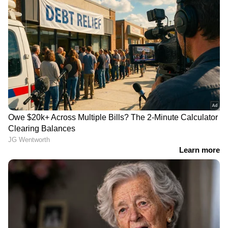
അതേസമയം IOCL ഡ്രൈവർമാരും
ഹൈഡ്രജൻ ഇന്ധനവും നൽകും. ഇന്ത്യയിൽ
ഗ്രീൻ മൊബിലിറ്റിയും ശുദ്ധമായ ഊർജ്ജവും
പ്രോത്സാഹിപ്പിക്കുന്നതിനുള്ള ഒരു പ്രധാന
ചുവടുവയ്പ്പായിരിക്കും ഈ പദ്ധതിയെന്ന്
സർക്കാർ വിശ്വസിക്കുന്നു. ഭാവിയിൽ,
രാജ്യത്തുടനീളമുള്ള മറ്റ് നഗരങ്ങളിലും
സമാനമായ ഹൈഡ്രജൻ അധിഷ്ഠിത ഗതാഗത
സേവനങ്ങൾ അവതരിപ്പിച്ചേക്കാം.