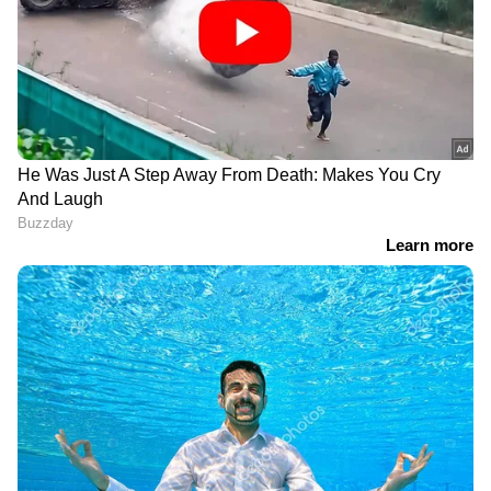
DOWNLOAD APP
Related Articles
"മെയിഡ് ഇന്‍ ഇന്ത്യാ.." ഇതാ ഇന്ത്യയുടെ
സ്വന്തം ഹൈഡ്രജൻ ബസ്!
പഴയ പെട്രോൾ, ഡീസൽ കാറുകൾ