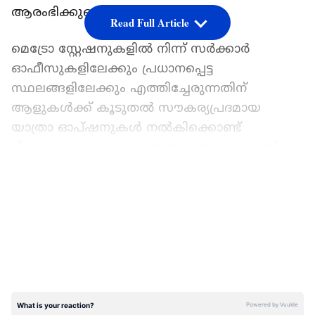
ആരംഭിക്കുമെന്ന് പ്രഖ്യാപിച്ചു.
Read Full Article
മെട്രോ സ്റ്റേഷനുകളിൽ നിന്ന് സർക്കാർ
ഓഫീസുകളിലേക്കും പ്രധാനപ്പെട്ട
സ്ഥലങ്ങളിലേക്കും എത്തിച്ചേരുന്നതിന്
ആളുകൾക്ക് കൂടുതൽ സൗകര്യപ്രദമായ
യാത്രാ ഓപ്ഷനുകൾ നൽകിക്കൊണ്ട്
മികച്ചതും എളുപ്പവുമായ അവസാന മൈൽ
കണക്റ്റിവിറ്റി നൽകുക എന്നതാണ് ഈ പുതിയ
LATEST VIDEOS
സംരംഭത്തിന്റെ ലക്ഷ്യം. ഇത് സ്വകാര്യ
വാഹനങ്ങളെ ആശ്രയിക്കുന്നത്
കുറയ്ക്കുകയും കൂടുതൽ ആളുകളെ
പൊതുഗതാഗതം ഉപയോഗിക്കാൻ
പ്രോത്സാഹിപ്പിക്കുകയും ചെയ്യും.
ഇവിടങ്ങളിൽ ഓടും