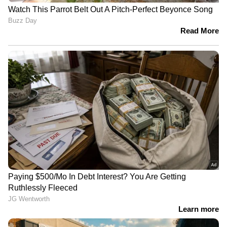
മോഡേൺ ആർട്സ്, ഇന്ത്യാ ഗേറ്റ്, സേവാ
തീർത്ഥ മെട്രോ സ്റ്റേഷൻ എന്നിവിടങ്ങളിലേക്ക്
പോകും.
നിരക്ക്
യാത്രക്കാർക്ക് ടിക്കറ്റ് നിരക്കുകൾ
ലളിതമാക്കിയിട്ടുണ്ട്. നാഷണൽ കോമൺ
മൊബിലിറ്റി കാർഡ് (NCMC), UPI, ക്യാഷ്
പേയ്‌മെന്റുകൾ എന്നിവ ഉപയോഗിച്ച്
യാത്രക്കാർക്ക് ടിക്കറ്റുകൾ വാങ്ങാൻ കഴിയും.
ടിക്കറ്റ് നിരക്കുകൾ ദൂരത്തെ
അടിസ്ഥാനമാക്കിയുള്ളതാണ്, ₹10 മുതൽ ₹15
വരെയാണ്. ബസ് ഓപ്പറേഷൻസ്, ടിക്കറ്റിംഗ്,
കണ്ടക്ടർ, പാസഞ്ചർ സഹായം എന്നിവ
ഡിഎംആർസി കൈകാര്യം ചെയ്യും,