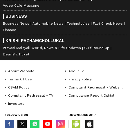
Video Cafe Magazine
BUSINESS
Business News
Automobile News
Technologies
Fact Check News
Finance
KRISHI PAZHAMCHOLLUKAL
Pravasi Malayali World, News & Life Updates
Gulf Round Up
Dear Big Ticket
About Website
About Tv
Terms Of Use
Privacy Policy
CSAM Policy
Complaint Redressal - Website
Complaint Redressal - TV
Compliance Report Digital
Investors
FOLLOW US ON
DOWNLOAD APP