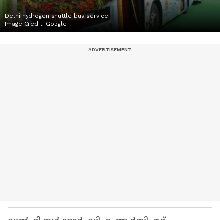
Delhi hydrogen shuttle bus service
Image Credit:
Google