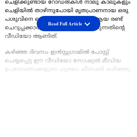
ചെളിക്കുണ്ടായ റോഡരികിൾ നാലു കാലുകളും
ചെളിയിൽ താഴ്ന്നുപോയി മൃതപ്രാണനായ ഒരു
പശുവിനെ ബൈക്ക് റൈഡേഴ്സ് ആയ രണ്ട്
Read Full Article
ചെറുപ്പക്കാർ ചേർന്ന് രക്ഷപെടുത്തുന്നതിന്റെ
വീഡിയോ ആണിത്.
കഴിഞ്ഞ ദിവസം ഇൻസ്റ്റഗ്രാമിൽ പോസ്റ്റ്
ചെയ്യപ്പെട്ട ഈ വീഡിയോ സോഷ്യൽ മീഡിയ
ഉപഭോക്താക്കളുടെ ഹൃദയം കീഴടക്കി കഴിഞ്ഞു.
ഇതിനോടകം നിരവധി ആളുകളാണ് ഈ
വീഡിയോ കണ്ടത്. സഹാനുഭൂതിയുള്ള നിരവധി
LATEST VIDEOS
മനുഷ്യർ ഇപ്പോഴും നമുക്കിടയിലുണ്ട് എന്ന്
തെളിയിക്കുകയാണ് ഈ വീഡിയോ. ആനി
അരുൺ എന്ന ഇൻസ്റ്റാഗ്രാം ഉപയോക്താവ്
ആണ് ഈ വീഡിയോ പോസ്റ്റ് ചെയ്തത്.
വീഡിയോയ്ക്കൊപ്പം സംഭവത്തിന്റെ വിശദമായ