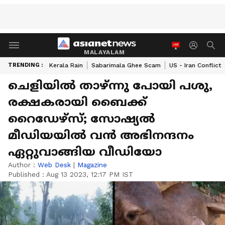
MALAYALAM
TRENDING :
Kerala Rain
Sabarimala Ghee Scam
US - Iran Conflict
ചെളിയിൽ താഴ്ന്നു പോയി പശു,
രക്ഷകരായി ബൈക്ക്
റൈഡേഴ്സ്; സോഷ്യൽ
മീഡിയയിൽ വൻ അഭിനന്ദനം
ഏറ്റുവാങ്ങിയ വീഡിയോ
Author :
Web Desk
|
Magazine
Published :
Aug 13 2023, 12:17 PM IST