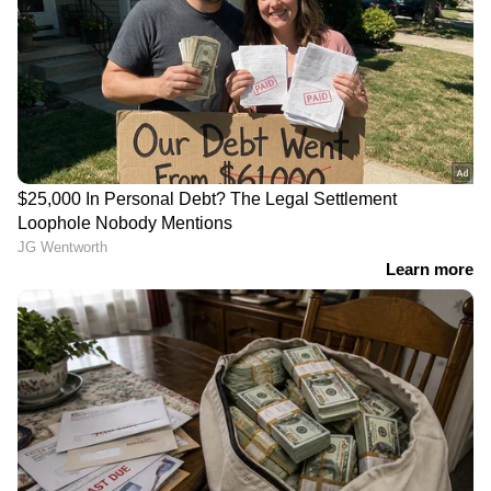
കേരള പൊലീസ്; അര്‍ജുന്‍
ആയങ്കി 14 ദിവസം റിമാന്‍ഡില്‍
ഇതു കണ്ട് അവിടെയുണ്ടായിരുന്ന ചിലർകൂടി
ചെറുപ്പക്കാരുടെ സഹായത്തിനെത്തുന്നു.
ഒടുവിൽ എല്ലാവരും ചേർന്ന് പശുവിനെ
എടുത്തുയർത്തി എഴുന്നേൽപ്പിച്ച് വിടുന്നതാണ്
വീഡിയോ. ദൃശ്യങ്ങൾ വൈറലായതോടെ വലിയ
അഭിനന്ദനമാണ് ചെറുപ്പക്കാരുടെ നല്ല മനസ്സിന്
സോഷ്യൽ മീഡിയയിൽ ലഭിക്കുന്നത്.