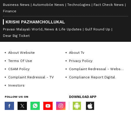
Business News
Automobile News
Technologies
Fact Check News
Finance
KRISHI PAZHAMCHOLLUKAL
Pravasi Malayali World, News & Life Updates
Gulf Round Up
Dear Big Ticket
About Website
About Tv
Terms Of Use
Privacy Policy
CSAM Policy
Complaint Redressal - Website
Complaint Redressal - TV
Compliance Report Digital
Investors
FOLLOW US ON
DOWNLOAD APP
© Copyright 2026 Asianxt Digital Technologies Private Limited (Formerly
known as Asianet News Media & Entertainment Private Limited) | All Rights
Reserved