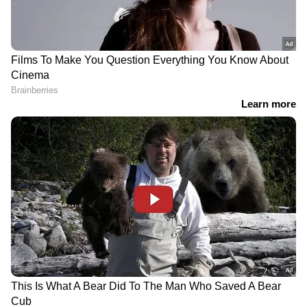
RECOMMENDED STORIES
View post on Instagram
തത്സമയ റിപ്പോർട്ടിംഗിനിടെ
'ഭക്തിയോ അതോ...';
കാറപകടം; വായിൽ വന്ന
കൻവാർ യാത്രയ്ക്കായി
'തെറി' വിഴുങ്ങി,
നൂറിലധികം ഹോണുകൾ