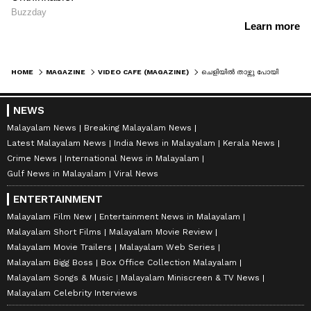
HOME
MAGAZINE
VIDEO CAFE (MAGAZINE)
ചെളിയിൽ താഴ്ന്നു പോയി പശു, രക്ഷകരായി ബൈക്ക് റൈഡേഴ്സ്; സോഷ്യൽ മീഡിയയിൽ വൻ അഭിനന്ദനം ഏറ്റുവാങ്ങിയ വീഡിയോ
NEWS
Malayalam News
Breaking Malayalam News
Latest Malayalam News
India News in Malayalam
Kerala News
Crime News
International News in Malayalam
Gulf News in Malayalam
Viral News
ENTERTAINMENT
Malayalam Film New
Entertainment News in Malayalam
Malayalam Short Films
Malayalam Movie Review
Malayalam Movie Trailers
Malayalam Web Series
Malayalam Bigg Boss
Box Office Collection Malayalam
Malayalam Songs & Music
Malayalam Miniscreen & TV News
Malayalam Celebrity Interviews