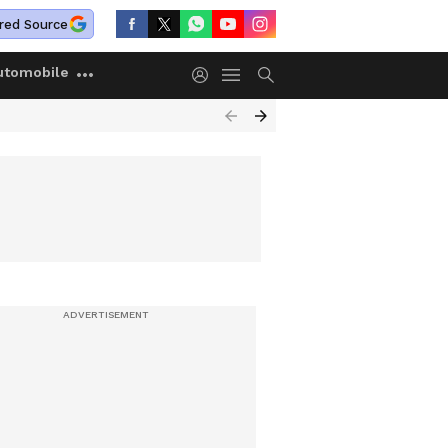
red Source
utomobile