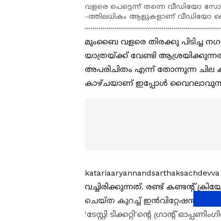
വളരെ പെട്ടെന്ന് തന്നെ വീഡിയോ സ
-ത്തിലധികം ആളുകളാണ് വീഡിയോ ലൈക്
മുംബൈ വളരെ തിരക്കു പിടിച്ച 
യാത്രയ്ക്ക് വേണ്ടി ആശ്രയിക്കുന്ന
അപരിചിതം എന്ന് തോന്നുന്ന ചി
കാഴ്ചയാണ് ഇപ്പോൾ വൈറലാവുന്
katariaaryannandsarthaksachdevva
വച്ചിരിക്കുന്നത്. രണ്ട് കണ്ടന്റ് ക്രി
ചെയ്ത കുറച്ച് ഇൻവിറ്റേഷൻ കാ
'ടേസ്റ്റി ടിക്കറ്റി'ന്റെ ​ഗ്രാന്റ് ഓപ