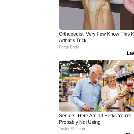
ഏതായാലും, കണ്ടന്റ് ക്രിയേറ്റർമാ
കണ്ടൻ‌റുണ്ടാക്കാനുള്ള ഒരു ഇടമാ
ഒരു പുതിയ ഐറ്റമാണ് ഇത് എന്ന് 
വായിക്കാം: ഒരുദിവസം പുലർന്
ഉടമയാരെന്നറിയില്ല, യുവതി ചെ
ഏഷ്യാനെറ്റ് ന്യൂസ് ലൈവ് കാണ
ഏഷ്യാനെറ്റ് ന്യൂസ് വാർത്ത