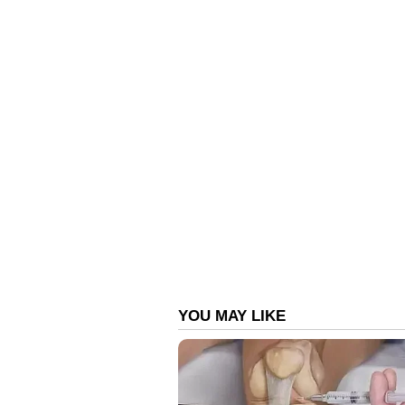
Vi
വളരെ പെട്ടെന്ന് തന്നെ വീഡിയ
-ത്തിലധികം ആളുകളാണ് വീഡിയോ
വീഡിയോയ്ക്ക് രസരകമായിട്ടുള്ള
വളരെ തിരക്കുള്ള സമയത്ത് ഇങ്ങ
യുവാക്കളെ വെല്ലുവിളിക്കുകയും ചെയ