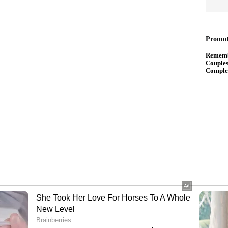
ew post on Instagram
ോ സോഷ്യൽ മീഡിയയിൽ അങ്ങ് വൈറലായി. 90000
 ലൈക്ക് ചെയ്തിരിക്കുന്നത്. അനേകം ആളുകൾ
 കമന്റുകളും നൽകി. അതുപോലെ, ചിലർ ട്രെയിനിൽ
നെ ഒരു വീഡിയോ ചെയ്യാനാവുമോ എന്ന്
്തിട്ടുണ്ട്.