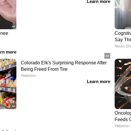
ർക്ക് ഡാൻസും പാട്ടും ഒക്കെയായി
യി മാറിക്കൊണ്ടിരിക്കയാണ് ട്രെയിൻ. അതിലേക്ക്
പറയേണ്ടി വരും.
നപ്പോൾ അക്കൗണ്ടിൽ 41 ലക്ഷം രൂപ,
യ്തത്...
ാം:
കൾ തത്സമയം കാണാം