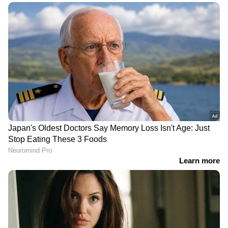
വൈകുന്നേരത്തെ പതിവുള്ള തിരക്ക് കൂടുതൽ
രൂക്ഷമായി.
DOWNLOAD APP
RECOMMENDED STORIES
'ഈ രാജ്യം എന്‍റെ ഹൃദയം
'വറുത്തെടുക്കുന്നതിന്
കവർന്നു'; ഇന്ത്യയെ
പകരം സമ്മൂസയ്ക്ക്
കുറിച്ച്, 40 ഓളം
പെയ്ന്‍റ് അടിച്ചു?'; ഇന്ത്യ
രാജ്യങ്ങൾ സന്ദർശിച്ച
ഇത് ഏങ്ങോട്ടാണെന്ന്
ജർമ്മൻ എഴുത്തുകാരി,
നെറ്റിസെൺസ്, വീഡിയോ