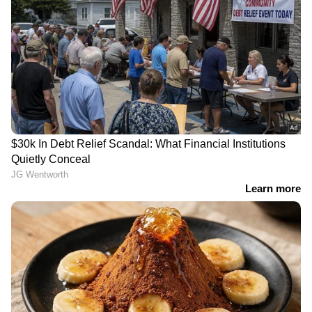
വിമാനത്താവളത്തില്‍ സ്ത്രീകളെയും
വൃദ്ധരെയും നോക്കി വയ്ക്കും, പിന്നെ
മോഷണം; ഒടുവില്‍ ഗസ്റ്റ് ഹൗസ് ഉടമ
പിടിയില്‍