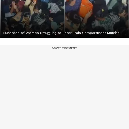
Hundreds of Women Struggling to Enter Train Compartment Mumbai