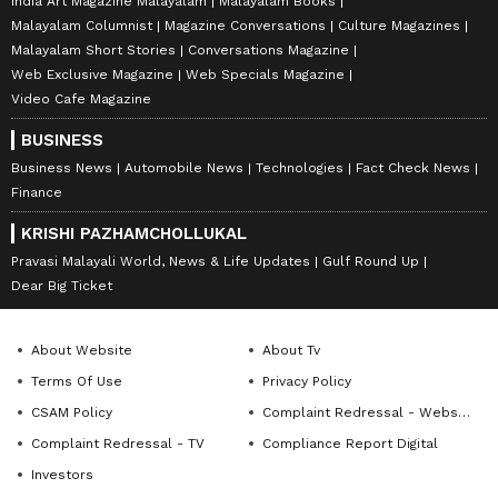
India Art Magazine Malayalam
Malayalam Books
Malayalam Columnist
Magazine Conversations
Culture Magazines
Malayalam Short Stories
Conversations Magazine
Web Exclusive Magazine
Web Specials Magazine
Video Cafe Magazine
BUSINESS
Business News
Automobile News
Technologies
Fact Check News
Finance
KRISHI PAZHAMCHOLLUKAL
Pravasi Malayali World, News & Life Updates
Gulf Round Up
Dear Big Ticket
About Website
About Tv
Terms Of Use
Privacy Policy
CSAM Policy
Complaint Redressal - Website
Complaint Redressal - TV
Compliance Report Digital
Investors