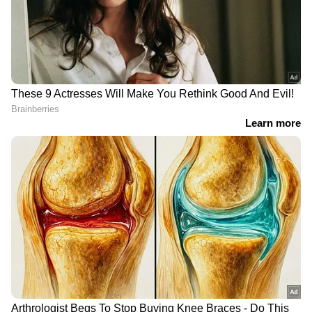
വീഡിയോ
ഇന്ത്യയിൽ നിന്നും
35 വർഷത്തെ
തായ്‍ലൻഡിലേക്ക്, ജീവിതം
ഇടവേളയ്ക്ക് ശേഷം 50 -ാം
ഇപ്പോൾ കൂടുതൽ
വയസിൽ
സമാധാനപരം,
പരീക്ഷയെഴുതാൻ
സന്തോഷമെന്ന് ദമ്പതികൾ,
കോളേജിലെത്തി;
വീഡിയോ
മടങ്ങിവരവ്
ആഘോഷമാക്കി
സോഷ്യൽ മീഡിയയിൽ