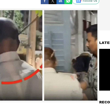
Follow Us
LATE
RECO