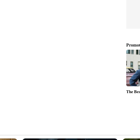
േരടങ്ങുന്ന സംഘം
യിലെ കയ്യേറ്റം ഒഴിപ്പിക്കാൻ എത്തിയ ഉദ്യോഗസ്ഥ
പേരടങ്ങുന്ന ജനക്കൂട്ടം അക്രമണം അഴിച്ച്