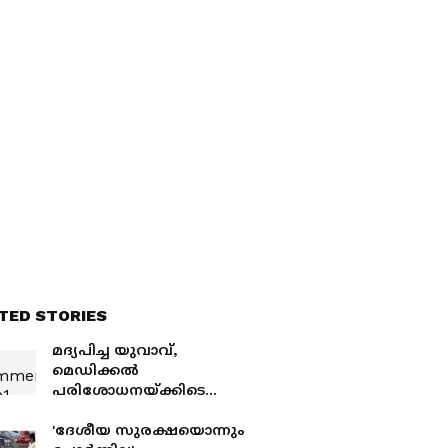
ാർ
അതിക്രമിച്ചു കയ്യേറ്റം
TED STORIES
മദ്യപിച്ച യുവാവ്,
മെഡിക്കൽ
പരിശോധനയ്ക്കിടെ
പോലീസുകാരനെ തല്ലി,
സംഭവത്തിന്‍റെ വീഡിയോ
'ദേശീയ സുരക്ഷയൊന്നും