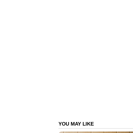
അക്രമിച്ചത് 300 ഓളം പ
കഴിഞ്ഞ തിങ്കളാഴ്ച, 11 ഏക്കർ ഭൂമി
പോലീസ് സംഘത്തിനെതിരെ 300 ഓളം 