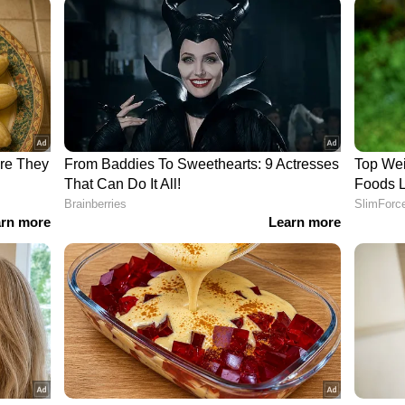
രോപിക്കുന്നു. സംഭവത്തിൽ ആറ് പോലീസ്
സ്ത്രീ ഉൾപ്പെടെ ഏഴ് പേരെ പോലീസ് അറസ്റ്റ് ചെയ്തു.
ിട്ടുണ്ട്. ചമ്പാനഗർ പോലീസ് സ്റ്റേഷൻ പരിധിയിലുള്ള
കയ്യേറ്റ വിരുദ്ധ നീക്കത്തിനിടെയായിരുന്നു
യോഗസ്ഥരെ ശ്രീനഗർ കമ്മ്യൂണിറ്റി ഹെൽത്ത്
 അമ്പേറ്റ കോൺസ്റ്റബിളിനെ പിന്നീട് കൂടുതൽ
ക് റഫർ ചെയ്തതായും പോലീസ് അറിയിച്ചു. മരംഗ
്രംപട്ടി കവായ വാർഡ് -4 ലെ സുധീർ ഋഷിയുടെ
്ന പരാതി അന്വേഷിച്ചെത്തിയതായിരുന്നു