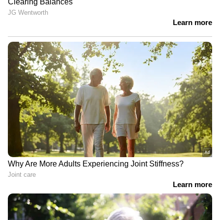
ചാടുകയായിരുന്നുവെന്നാണ് പരിപാടി
സംഘടിപ്പിച്ചയാൾ പറഞ്ഞത്. സംഭവത്തിന്
ദൃക്‌സാക്ഷികളായ പ്രദേശവാസികൾ പൂച്ചകളെ
രക്ഷിക്കാൻ ശ്രമിച്ചെങ്കിലും കാര്യമായി
വിജയിച്ചില്ല.
പ്രതിഷേധിച്ച് മൃഗസ്നേഹികൾ
പരിപാടി സംഘടിപ്പിച്ച ഗ്രൂപ്പിന് ക്രിമിനൽ
ഉദ്ദേശമൊന്നും ഉണ്ടായിരുന്നില്ല എന്നാണ്
അധികൃതർ പറയുന്നത്. സമാനമായ
ചടങ്ങുകൾ ഇവർ മുൻപും നടത്തിയിട്ടുമുണ്ട്.
എന്നാൽ, മൃഗങ്ങൾക്ക് അനാവശ്യമായ ദുരിതം
വരുത്തിവെച്ചതിനും പ്രാദേശിക
ആവാസവ്യവസ്ഥയെ തകിടം മറിച്ചതിനും ഈ
സംഭവം വ്യാപകമായ വിമർശനങ്ങൾക്ക്