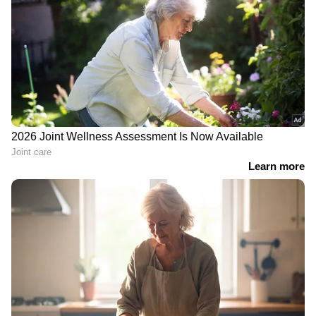
ഇടയാക്കി. വിശ്വാസത്തിന്‍റെ പേരിലാണെങ്കിലും
മൃഗങ്ങളോടുള്ള ഇത്തരം ക്രൂരതകളെ വിവിധ
മൃഗസ്നേഹി സംഘടനകളും അപലപിച്ചു.
അതേസമയം തുറന്ന് വിടാനായി മൃഗങ്ങളെ
ബന്ദികളാക്കി വയ്ക്കുന്നതിന്‍റെ ധാർമ്മികതയെ
ചിലര്‍ ചോദ്യം ചെയ്തു.