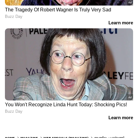
HOME
MAGAZINE
WEB SPECIALS (MAGAZINE)
ആത്മീയ പുണ്യത്തിനായി 1,120 പൂച്ചകളെ തുറന്ന് വിട്ടു, അതിൽ 1,100 പൂച്ചകളും മുങ്ങി മരിച്ചു; സംഭവം നടന്നത് ചൈനയിൽ!