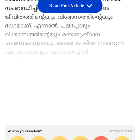
Read Full Article
സംബന്ധിച്ചിടത്തോളം അത് അവരുടെ
ജീവിതത്തിന്‍റെയും വിശ്വാസത്തിന്‍റെയും
ഭാഗമാണ്. എന്നാൽ, പലപ്പോഴും
വിശ്വാസത്തിന്‍റെയും മതാനുഷ്ഠാന
ചടങ്ങുകളുടെയും ഒക്കെ പേരിൽ നടത്തുന്ന
പല കാര്യങ്ങളും ദുരന്തങ്ങളിൽ
കലാശിക്കാറുമുണ്ട്. കഴിഞ്ഞ ദിവസം
അത്തരത്തിലൊരു സംഭവം ചൈനയിൽ നിന്നും
LATEST VIDEOS
റിപ്പോർട്ട് ചെയ്യപ്പെടുകയുണ്ടായി.
ആത്മീയ പുണ്യത്തിനായി
ചൈനയിലെ ഒരു കൂട്ടം ബുദ്ധമത വിശ്വാസികൾ
നടത്തിയ മതപരമായ ഒരു ചടങ്ങ് വലിയ
ദുരന്തത്തിൽ കലാശിക്കുകയായിരുന്നു.