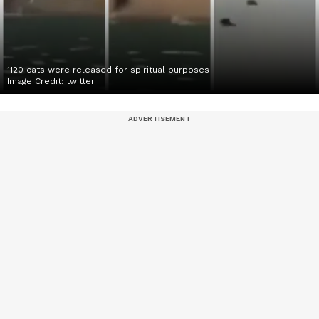
1120 cats were released for spiritual purposes
Image Credit:
twitter