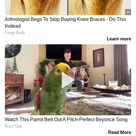
RECOMMENDED STORIES
40 വർഷം മുമ്പ് മോഷണം
ചീവീടുകളുടെ ശബ്ദം
പോയ പുസ്തകം
കേട്ടത് നാല് മണിക്കൂർ;
തപാലിലെത്തി തിരികെ;
പിന്നാലെ 18 -കാരന്
ഒപ്പം കണ്ണുനിറയ്ക്കുന്ന
കേൾവിശക്തി നഷ്ടപ്പെട്ടു;
മാപ്പപേക്ഷയും 100
മുന്നറിയിപ്പുമായി
ഡോളറും!
ഡോക്ടർമാർ
ഹൈഡ്രോളിക് തകരാര്‍; 170