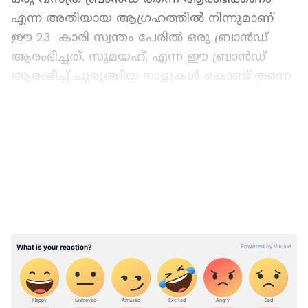
എന്ന അതിയായ ആഗ്രഹത്തിൽ നിന്നുമാണ്
ഈ 23 കാരി സ്വന്തം പേരിൽ ഒരു ബ്രാൻഡ്
ആരംഭിച്ചത്. സുമയഹ്, എന്ന ഈ ബ്രാൻഡ്
ആരംഭിച്ച് ചുരുങ്ങിയ നാളുകൾ കൊണ്ട് തന്നെ
ഇംഗ്ലണ്ടിലെ ജനപ്രിയ ബ്രാന്‍റുകളിലൊന്നായി
മാറിക്കഴിഞ്ഞു.
LATEST VIDEOS
ഓട്ടോ ഡ്രൈവറുടെ കള്ളത്തരം
കൈയോടെ പിടികൂടി ബംഗ്ലാദേശി
വ്ലോഗർമാർ; കേസെടുത്തു പൊലീസ് !
രാഷ്ട്രീയത്തോടുള്ള അഭിനിവേശമാണ് സുമയ
സാദിയെ ലണ്ടനിലെ പാർലമെന്‍റിറി
അസിസ്റ്റന്‍റായി എത്തിച്ചത്. യൂത്ത്
പാർലമെന്‍റിലും മാഞ്ചസ്റ്റർ യൂത്ത്