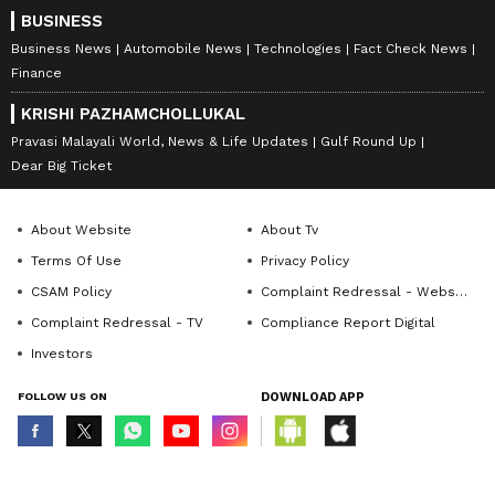
BUSINESS
Business News
Automobile News
Technologies
Fact Check News
Finance
KRISHI PAZHAMCHOLLUKAL
Pravasi Malayali World, News & Life Updates
Gulf Round Up
Dear Big Ticket
About Website
About Tv
Terms Of Use
Privacy Policy
CSAM Policy
Complaint Redressal - Website
Complaint Redressal - TV
Compliance Report Digital
Investors
FOLLOW US ON
DOWNLOAD APP
© Copyright 2026 Asianxt Digital Technologies Private Limited (Formerly
known as Asianet News Media & Entertainment Private Limited) | All Rights