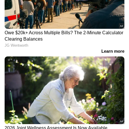
എന്തൊരു ദുരന്തം
വർക്ക് ഫ്രം ഹോം പ്രഖ്യാപിച്ചപ്പോൾ സ്വന്തം
നാട്ടിലേക്ക് മടങ്ങാമെന്നും അവിടെയിരുന്ന്
ജോലി ചെയ്യാമെന്നും കരുതി ജീവനക്കാരൻ
സന്തോഷിച്ചെങ്കിലും 'ജിപിഎസ്' നിബന്ധന
വന്നതോടെ ആ പ്രതീക്ഷകൾ തകർന്നു.