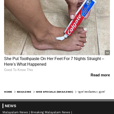
HOME
MAGAZINE
WEB SPECIALS (MAGAZINE)
'ഇത് അടിമത്തം'; ഇന്ത്യൻ കമ്പനികളുടെ 'ജിപിഎസ് ട്രാക്കിംഗ് വർക്ക് ഫ്രം ഹോം' രീതിക്കെതിരെ രൂക്ഷ വിമ‍ർശനം
NEWS
Malayalam News
Breaking Malayalam News