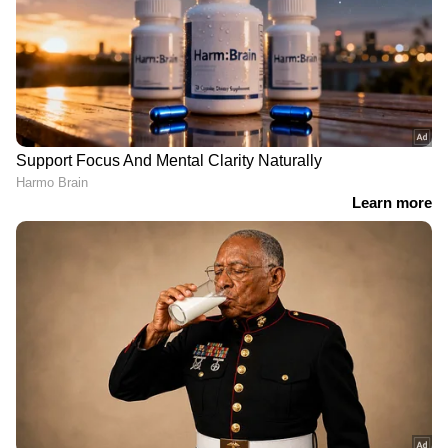
RECOMMENDED STORIES
Related Articles
കാമുകൻ തടവിലാക്കി, 911 -ലേക്ക് വിളിച്ചിട്ട്
കിട്ടിയില്ല, പിസാ ഓർഡർ വഴി പോലീസിന്
സന്ദേശമയച്ച് യുവതി. ഒടുവിൽ മോചനം!
വിനോദ സഞ്ചാരികളെ ഓടിച്ച് കൊതുകിൻ
കൂട്ടം; ലക്ഷക്കണക്കിന് കൊതുകുകളെ
ശമ്പളം 22,000 രൂപയിൽ
3 വർഷത്തിനിടെ യുവതി
തുറന്നുവിട്ട് പ്രതിരോധിക്കാൻ ഗൂഗിൾ
നിന്ന് 1.16 ലക്ഷത്തിലേക്ക്;
ഓർഡർ ചെയ്തത് 258