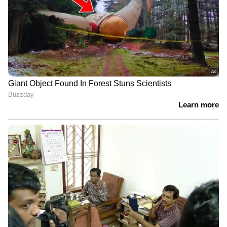
നിരാശ തോന്നി. ഇതാണോ യഥാർത്ഥ വർക്ക്
ഫ്രം ഹോം കൊണ്ട് ഉദ്ദേശിക്കുന്നത്?" അദ്ദേഹം
ചോദിക്കുന്നു.
'ഇതാണ് അടിമത്തം'
പോസ്റ്റ് വൈറലായതോടെ വലിയ രീതിയിലുള്ള
പ്രതികരണങ്ങളാണ് സമൂഹ മാധ്യമങ്ങളിൽ
നിന്ന് ഉയരുന്നത്. ഒരു വിഭാഗം ആളുകൾ
ജീവനക്കാരനോട് ഐക്യദാർഢ്യം
പ്രഖ്യാപിച്ചപ്പോൾ, പ്രമുഖ കമ്പനികളെല്ലാം
ഇത്തരമൊരു രീതി തന്നെയാണ്
പിന്തുടരുന്നതെന്ന് മറ്റ് ചിലർ ചൂണ്ടിക്കാണിച്ചു.
ഒരു ഉപയോക്താവ് കുറിച്ചത് ഇങ്ങനെ, "ഇതിനെ
അടിമത്തം എന്നാണ് വിളിക്കുന്നത്,
നിർഭാഗ്യവശാൽ ഇത് നമ്മുടെ സമൂഹത്തിൽ
സാധാരണമായിക്കഴിഞ്ഞു." മറ്റൊരു വ്യക്തി