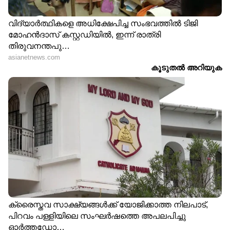
പ്രതികരിച്ചത്, കമ്പനികൾക്ക് ജീവനക്കാരോട്
ഇങ്ങനെ ചെയ്യാൻ കഴിയുമെന്ന് തനിക്ക്
അറിയില്ലായിരുന്നു എന്നാണ്." വലിയ മൾട്ടി
നാഷണൽ കമ്പനികളിൽ പോലും (MNCs)
സ്ഥിതി ഇതുതന്നെയാണ്. കറണ്ട് പോയി,
ഇന്‍റർനെറ്റ് ഇല്ല എന്നൊക്കെ നിസ്സാര
കാരണങ്ങൾ പറഞ്ഞ് ഓഫ്‍ലൈനാകുന്ന
നിരവധി ജീവനക്കാരുണ്ട്. അത്തരം കാര്യങ്ങൾ
ഒഴിവാക്കാനാകാം കമ്പനി ജിപിഎസ് ട്രാക്കിങ്
കൊണ്ടുവന്നത്." എന്നായിരുന്നു മറ്റൊരാൾ
അഭിപ്രായപ്പെട്ടത്. അതേസമയം കമ്പനിയുടെ
പേര് വെളിപ്പെടുത്തത്തതിനെയും ചിലർ
രൂക്ഷമായി വിമർശിച്ചു.