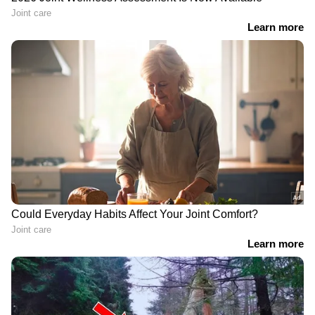
"എനിക്ക് ഒടുവിൽ നാട്ടിലേക്ക് പോകാൻ
കഴിയുമെന്ന് കരുതി ഞാൻ ആദ്യം
സന്തുഷ്ടനായിരുന്നു. എന്നാൽ, ദില്ലി -
എൻസിആർ പരിധിക്കുള്ളിൽ ഇരുന്ന് മാത്രമേ
ജോലി ചെയ്യാൻ പാടുള്ളൂവെന്ന് ബോസ്
വ്യക്തമാക്കി. ഇത് ഉറപ്പാക്കാൻ ഹാജർ
രേഖപ്പെടുത്തുന്നത് ജിപിഎസ് വഴിയാണ്.
ജീവനക്കാരൻ ദില്ലി - എൻസിആർ
പരിധിക്കുള്ളിൽ ഉണ്ടെങ്കിൽ മാത്രമേ സിസ്റ്റം
ഹാജർ രേഖപ്പെടുത്തുകയുള്ളൂ," ജീവനക്കാരൻ
പറഞ്ഞു. ഇതിന് ബോസ് കൃത്യമായ കാരണം
പറഞ്ഞിട്ടില്ലെങ്കിലും, പെട്ടെന്ന് എന്തെങ്കിലും
അടിയന്തിര ആവശ്യത്തിന് ഓഫീസിലേക്ക്
വിളിച്ചാൽ വേഗത്തിൽ എത്തിച്ചേരാൻ
വേണ്ടിയായിരിക്കാം ഇതെന്നാണ് ജീവനക്കാരൻ
കരുതുന്നു. "ഇത് കേട്ടപ്പോൾ എനിക്ക് വലിയ