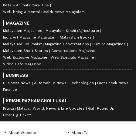
Pets & Animals Care Tips
Well-being & Mental Health News Malayalam
MAGAZINE
Malayalam Magazines
Malayalam Krishi (Agriculture)
India Art Magazine Malayalam
Malayalam Books
Malayalam Columnist
Magazine Conversations
Culture Magazines
Malayalam Short Stories
Conversations Magazine
Web Exclusive Magazine
Web Specials Magazine
Video Cafe Magazine
BUSINESS
Business News
Automobile News
Technologies
Fact Check News
Finance
KRISHI PAZHAMCHOLLUKAL
Pravasi Malayali World, News & Life Updates
Gulf Round Up
Dear Big Ticket
About Website
About Tv