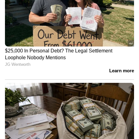
തെരഞ്ഞെടുപ്പിനായി വീടുവീടാന്തരം
കയറിയിറങ്ങി തന്റെ ഭാര്യയ്ക്കും
അനുയായികൾക്കുമൊപ്പം പ്രചാരണം
ആരംഭിച്ചു. 'എന്റെ അജണ്ട എപ്പോഴും
നിഷ്പക്ഷവും അഴിമതിരഹിതവുമായ
വികസനവും സമൂഹത്തിലെ
പാർശ്വവൽക്കരിക്കപ്പെട്ടവരുടെ ക്ഷേമവുമാണ്'
അദ്ദേഹം പറഞ്ഞു. വളരെ കുറച്ച് കാലം
ബിഎസ്പിയിലും അംഗമായിരുന്നു അദ്ദേഹം.
ഡെക്കാൻ ഹെറാൾഡിനോട് പറഞ്ഞത്
ഇങ്ങനെ, 'ഞാൻ BAMCEF-ന്റെ
പ്രവർത്തകനായിരുന്നു, യുപിയിൽ
ബിഎസ്പിയുടെ വേരുകൾ ശക്തിപ്പെടുത്താൻ
ഞാൻ പ്രവർത്തിച്ചു. 1985 -ൽ ഞാൻ ടിക്കറ്റ്
ചോദിച്ചപ്പോൾ, എന്റെ ഭാര്യ പോലും എനിക്ക്
വോട്ട് ചെയ്യില്ലെന്ന് പറഞ്ഞെന്നെ പരിഹസിച്ചു.