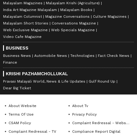
Malayalam Magazines
Malayalam Krishi (Agriculture)
India Art Magazine Malayalam
Malayalam Books
Malayalam Columnist
Magazine Conversations
Culture Magazines
Malayalam Short Stories
Conversations Magazine
Web Exclusive Magazine
Web Specials Magazine
Video Cafe Magazine
BUSINESS
Business News
Automobile News
Technologies
Fact Check News
Finance
KRISHI PAZHAMCHOLLUKAL
Pravasi Malayali World, News & Life Updates
Gulf Round Up
Dear Big Ticket
About Website
About Tv
Terms Of Use
Privacy Policy
CSAM Policy
Complaint Redressal - Website
Complaint Redressal - TV
Compliance Report Digital