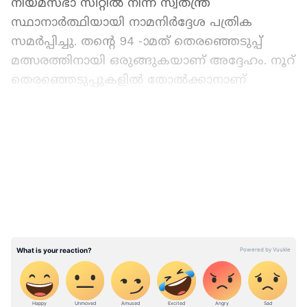
നിയമസഭാ സീറ്റിൽ നിന്ന് സ്വതന്ത്ര
സ്ഥാനാർത്ഥിയായി നാമനിർദ്ദേശ പത്രിക
സമർപ്പിച്ചു. തന്റെ 94 -ാമത് തെരഞ്ഞെടുപ്പ്
മത്സരത്തിനായി ഒരുങ്ങുകയാണ് അദ്ദേഹം. നൂറ്
തെരഞ്ഞെടുപ്പുകളിൽ തോൽക്കാനാണ്
അദ്ദേഹം ഇങ്ങനെ ചെയ്യുന്നതത്രെ.
LATEST VIDEOS
93 തെരഞ്ഞെടുപ്പുകളിൽ നിലവില്‍ അദ്ദേഹം
പരാജയപ്പെട്ടു. കാൻഷി റാം സ്ഥാപിച്ച ഓൾ
ഇന്ത്യ ബാക്ക്‌വേർഡ് ആൻഡ് മൈനോറിറ്റി
കമ്മ്യൂണിറ്റീസ് എംപ്ലോയീസ് ഫെഡറേഷന്റെ
(BAMCEF) അംഗമാണ് അംബേദ്കരി. ഭീം റാവു
അംബേദ്കറുടെ ആശയങ്ങൾ അനുസരിച്ചാണ്
താൻ എല്ലാ തെരഞ്ഞെടുപ്പുകളിലും
മത്സരിച്ചതെന്നും അദ്ദേഹം പറഞ്ഞു.
കർഷകത്തൊഴിലാളിയായി ജോലി ചെയ്യുന്ന