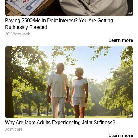
ഞാൻ വളരെ നിരാശനായിരുന്നു,
അതിനുശേഷം എല്ലാ തെരഞ്ഞെടുപ്പുകളിലും
ഞാൻ സ്വതന്ത്ര സ്ഥാനാർത്ഥിയായി
മത്സരിക്കുന്നു'.