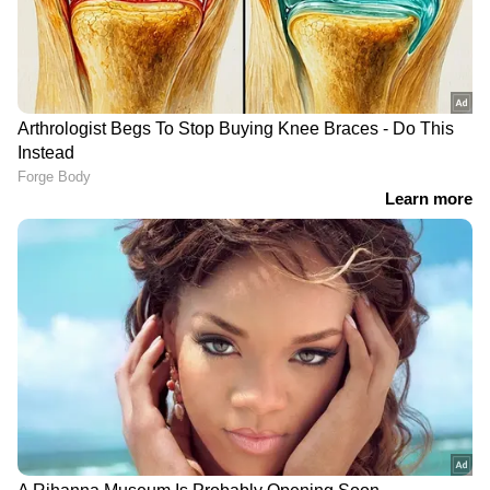
DOWNLOAD APP
മൃഗസംരക്ഷണ പ്രവർത്തനങ്ങളിൽ ട്രാപ്പ്
ക്യാമറകൾക്ക് വലിയ പങ്കുണ്ട്. ഓരോ ഇനം
ജീവികളെയും മികച്ച രീതിയിൽ