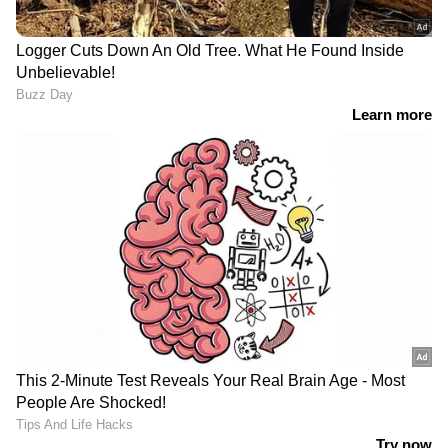
ഏഷ്യാനെറ്റ് ന്യൂസ് ലൈവ് കാണാം: