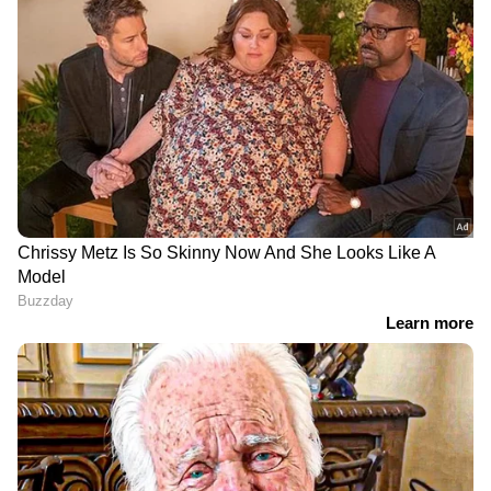
ജീവിക്കാനുള്ള അവകാശം പോലും ബലം
പ്രയോഗിച്ച് പിടിച്ചെടുക്കാന്‍ ശ്രമിക്കുകയാണ്.
സുഖം പകരാനുള്ള ഒരു ഉപകരണങ്ങള്‍
മാത്രമാണ് അവരുടെ കണ്ണില്‍ സ്ത്രീയെന്നും
അവര്‍ പറയുന്നു.
'ആളുകളെ നിഷ്ഠൂരം കൊലപ്പെടുത്തുന്ന,
ബോംബാക്രമണങ്ങള്‍ നടത്തുന്ന, ഞങ്ങളുടെ
സഹോദരങ്ങളെ കൊന്നൊടുക്കുന്ന,
പതിനായിരക്കണക്കിന് സ്ത്രീകളെ അനാഥരും
വിധവകളുമാക്കുന്ന അവരെ ഏത് സ്ത്രീയ്ക്ക്
സ്‌നേഹിക്കാന്‍ സാധിക്കും? അവരുമായി
എങ്ങനെ സന്തോഷകരമായ ഒരു ജീവിതം
നയിക്കാന്‍ സാധിക്കും?' പേരു
വെളിപ്പെടുത്താത്ത മറ്റൊരു പെണ്‍കുട്ടി