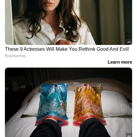
-കാരൻ; ചൈനയിൽ
അതിഥികൾ, പണം
ചർച്ചയായി യുവാവിന്റെ
വാങ്ങിയയാൾ മുങ്ങി
വിൽപത്രം
ചില്ലറയില്ലെങ്കിൽ ഇപ്പോ
വിശ്വസിക്കാനാകുമോ? ഒറ്റ
ഇറങ്ങിക്കോണം,
അടുക്കള, 6 തലമുറ, 83
സാക്ഷാൽ ​ഗതാ​ഗത
അംഗങ്ങൾ ഒരുമിച്ച്
മന്ത്രിയെ ബസ്സിൽ നിന്നും
താമസം, അത്ഭുതമായി നാ​
ഇറക്കിവിട്ട് കണ്ടക്ടർ!
ഗപ്പ കുടുംബം