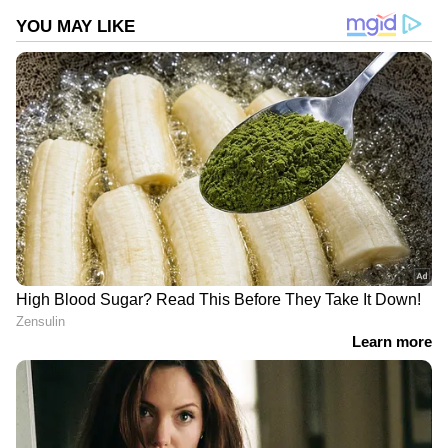
ഓഗസ്റ്റില്‍ താലിബാന്‍ അധികാരത്തില്‍
എത്തിയതോടെ അവളുടെ സ്വപ്നങ്ങള്‍ എല്ലാം
പൊലിഞ്ഞു. മാത്രമല്ല, അമേരിക്കയുമായുള്ള
യുദ്ധത്തില്‍ ഏറെ നേട്ടങ്ങള്‍ കൊയ്ത
DOWNLOAD APP
പ്രായംചെന്ന ഒരു താലിബാന്‍ പോരാളിയ്ക്ക്
അവളെ വിവാഹം ചെയ്തു കൊടുക്കണമെന്ന്
RECOMMENDED STORIES
ആവശ്യപ്പെട്ട് താലിബാന്‍ അവളുടെ പിതാവിനെ
സമീപിച്ചു. സ്വന്തം മകളുടെ സുരക്ഷയെയും,
ഭാവിയെയും ഓര്‍ത്ത് അദ്ദേഹം വേവലാതിപ്പെട്ടു,
ഭയന്നു. വിവാഹത്തിന് സമ്മതിച്ചാല്‍ മകളുടെ
ഭാവി അവതാളത്തിലാകും, സമ്മതിച്ചില്ലെങ്കില്‍
കുടുംബം ക്രൂരമായ പ്രത്യാഘാതങ്ങള്‍
നേരിടേണ്ടി വരും. എന്ത് ചെയ്യണമെന്ന്
അറിയാതെ അദ്ദേഹം നീറി.
28 കോടി രൂപയുടെ സ്വത്ത്
1.4 ലക്ഷത്തിന്റെ പാർട്ടി
ബാല്യകാല
വൻ ദുരന്തം;
സുഹൃത്തിനെഴുതിവെച്ച് 19
വിയർത്തൊലിച്ച്