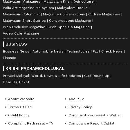
Malayalam Magazines
Malayalam Krishi (Agriculture)
India Art Magazine Malayalam
Malayalam Books
Malayalam Columnist
Magazine Conversations
Culture Magazines
Malayalam Short Stories
Conversations Magazine
Web Exclusive Magazine
Web Specials Magazine
Video Cafe Magazine
BUSINESS
Business News
Automobile News
Technologies
Fact Check News
Finance
KRISHI PAZHAMCHOLLUKAL
Pravasi Malayali World, News & Life Updates
Gulf Round Up
Dear Big Ticket
About Website
About Tv
Terms Of Use
Privacy Policy
CSAM Policy
Complaint Redressal - Website
Complaint Redressal - TV
Compliance Report Digital