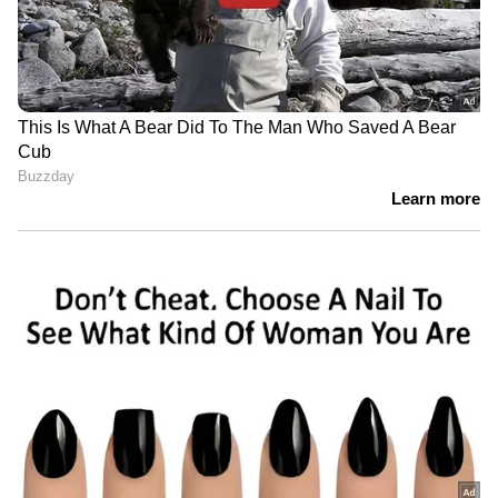
നിര്‍ബന്ധിച്ച് വിവാഹം കഴിപ്പിക്കുമെന്ന് അവള്‍
ഭയക്കുന്നു.
എന്നാല്‍ അവളോളം ഭാഗ്യമില്ലാത്തവര്‍
താലിബാന്‍കാരെ വിവാഹം ചെയ്തു അവിടെ
മരിച്ച് ജീവിക്കുകയാണ്. സ്വന്തം ശരീരത്തിലും,
ജീവിതത്തിലും യാതൊരു അവകാശവുമില്ലാതെ
ഭര്‍ത്താവിന്റെ പീഡനങ്ങളും, ക്രൂരതകളും,
അവഹേളനവും സഹിച്ച് അവര്‍
എരിഞ്ഞടങ്ങുന്നതായാണ് റിപ്പോര്‍ട്ടില്‍
പറയുന്നത്.