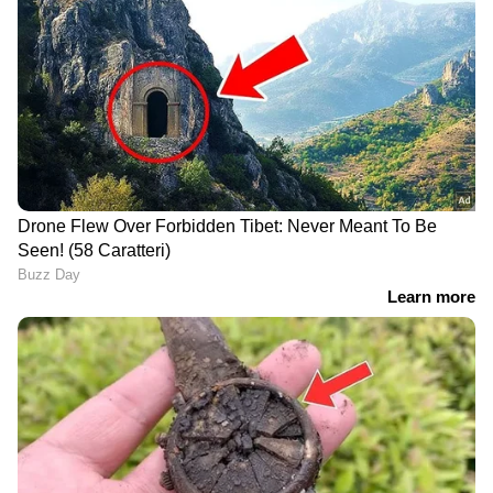
ലെബനൺ കേന്ദ്രീകരിച്ച് ഇറാന്‍റെ
പ്രോക്സിയായ ഹെസ്ബുള്ള
ഇസ്രയേലിനെതിരെ ആക്രമണം
ശക്തമാക്കിയിരുന്നു. ഇതിന് തിരിച്ചടിയെന്ന
നിലയിൽ ഇസ്രയേലും തെക്കൻ
ലെബനണിലേക്ക് തുടർച്ചയായി ആക്രമണം
നടത്തുകയും ചില പ്രദേശങ്ങൾ
പിടിച്ചെടുക്കുകയും ചെയ്തു. കഴിഞ്ഞ ദിവസം
ബെയ്റൂത്തിലേക്ക് ഇസ്രയേൽ നടത്തിയ
മിസൈൽ ആക്രമണമാണ് പുതിയ യുദ്ധമുഖം
തുറക്കാൻ കാരണമായതായി കരുതപ്പെടുന്നത്.
ഇതിന് പിന്നാലെ ഇസ്രയേൽ ലക്ഷ്യമാക്കി ഇറാൻ
മിസൈൽ വർഷം തന്നെ നടത്തിയെന്ന്
റിപ്പോർട്ടുകൾ ചൂണ്ടിക്കാട്ടുന്നു.