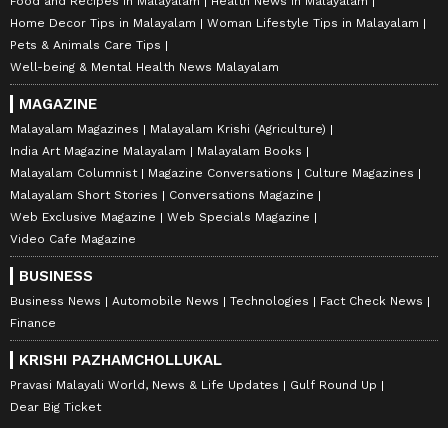
Food and Recipes in Malayalam
Health News in Malayalam
Home Decor Tips in Malayalam
Woman Lifestyle Tips in Malayalam
Pets & Animals Care Tips
Well-being & Mental Health News Malayalam
MAGAZINE
Malayalam Magazines
Malayalam Krishi (Agriculture)
India Art Magazine Malayalam
Malayalam Books
Malayalam Columnist
Magazine Conversations
Culture Magazines
Malayalam Short Stories
Conversations Magazine
Web Exclusive Magazine
Web Specials Magazine
Video Cafe Magazine
BUSINESS
Business News
Automobile News
Technologies
Fact Check News
Finance
KRISHI PAZHAMCHOLLUKAL
Pravasi Malayali World, News & Life Updates
Gulf Round Up
Dear Big Ticket