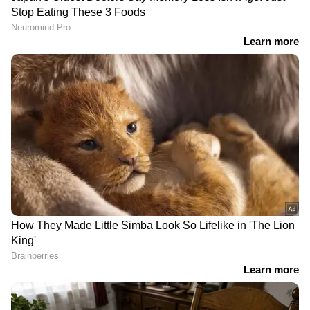
DOWNLOAD APP
RECOMMENDED STORIES
പശ്ചിമേഷ്യയിലെ
ക്ലിയറൻസ് ഇല്ലാതെ
യുഎസിന്‍റെ ഏറ്റവും
വിമാനത്തിൽ കയറി,
വലിയ സൈനിക കേന്ദ്രം
ചോദ്യം ചെയ്തപ്പോൾ
ഇറാൻ തകർത്തു; ഒടുവിൽ
ഉദ്യോഗസ്ഥന്‍റെ കൈക്ക്
സമ്മതിച്ച് യുഎസ്
കടിച്ച് യുവതി, പിന്നാലെ
സൈന്യം
അറസ്റ്റ്