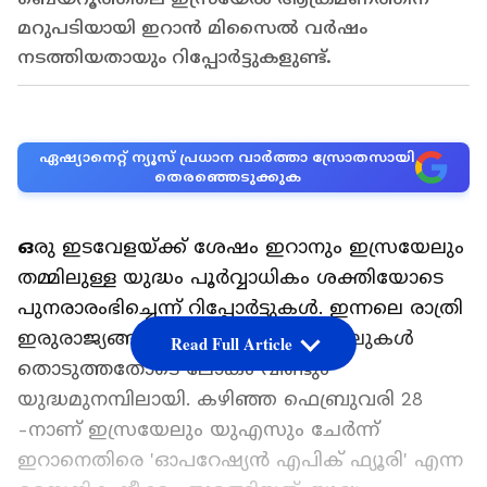
മറുപടിയായി ഇറാൻ മിസൈൽ വർഷം
നടത്തിയതായും റിപ്പോർട്ടുകളുണ്ട്.
ഏഷ്യാനെറ്റ് ന്യൂസ് പ്രധാന വാർത്താ സ്രോതസായി
തെരഞ്ഞെടുക്കുക
ഒ
രു ഇടവേളയ്ക്ക് ശേഷം ഇറാനും ഇസ്രയേലും
തമ്മിലുള്ള യുദ്ധം പൂർവ്വാധികം ശക്തിയോടെ
പുനരാരംഭിച്ചെന്ന് റിപ്പോർട്ടുകൾ. ഇന്നലെ രാത്രി
ഇരുരാജ്യങ്ങളും പരസ്പരം മിസൈലുകൾ
Read Full Article
തൊടുത്തതോടെ ലോകം വീണ്ടും
യുദ്ധമുനമ്പിലായി. കഴിഞ്ഞ ഫെബ്രുവരി 28
-നാണ് ഇസ്രയേലും യുഎസും ചേർന്ന്
ഇറാനെതിരെ 'ഓപറേഷ്യൻ എപിക് ഫ്യൂരി' എന്ന