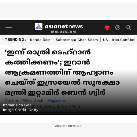
MALAYALAM
TRENDING :
Kerala Rain
Sabarimala Ghee Scam
US - Iran Conflict
'ഇന്ന് രാത്രി ടെഹ്റാൻ
കത്തിക്കണം'; ഇറാൻ
ആക്രമണത്തിന് ആഹ്വാനം
ചെയ്ത് ഇസ്രയേൽ സുരക്ഷാ
മന്ത്രി ഇറ്റാമിർ ബെൻ ഗ്വിർ
Author :
Web Desk
|
Magazine
Itamar Ben Gvir
Published :
Jun 08 2026, 12:05 PM IST
Image Credit:
Getty