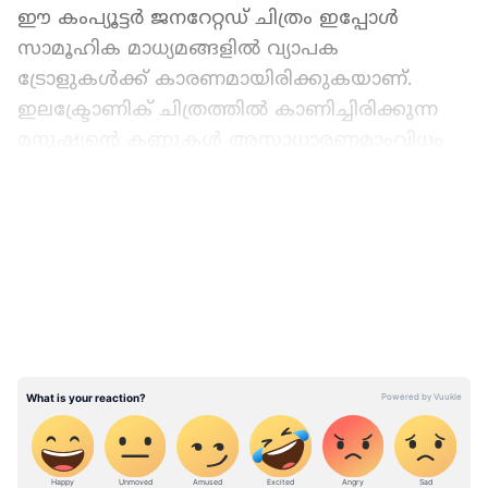
ഈ കംപ്യൂട്ടർ ജനറേറ്റഡ് ചിത്രം ഇപ്പോൾ
സാമൂഹിക മാധ്യമങ്ങളില്‍ വ്യാപക
ട്രോളുകൾക്ക് കാരണമായിരിക്കുകയാണ്.
ഇലക്ട്രോണിക് ചിത്രത്തിൽ കാണിച്ചിരിക്കുന്ന
മനുഷ്യന്‍റെ കണ്ണുകൾ അസാധാരണമാംവിധം
വലുതായി കാണപ്പെടുന്നതിനാലാണ് ഇത്.
LATEST VIDEOS
ഫോട്ടോയെ പരിഹസിച്ചുകൊണ്ട് സാമൂഹിക
മാധ്യമ ഉപയോക്താക്കളിലൊരാൾ ട്വിറ്ററിൽ
കുറിച്ചത് “നിങ്ങളെല്ലാം മറ്റൊരു ഗ്രഹത്തിൽ
നിന്ന് അന്യഗ്രഹജീവിയെ
തിരയുകയാണോ?”എന്നാണ്. വൂളി ഫിർസിനും
ചെറി ഗാർഡനും സമീപമുള്ള തുറന്ന
പുൽമേട്ടിലാണ് ലൈംഗികാതിക്രമ സംഭവം
നടന്നതെന്ന് പൊലീസ് റിപ്പോർട്ട് പറയുന്നു.
ഓഗസ്റ്റ് 14 ന് വൈകുന്നേരം 05:45 നാണ്