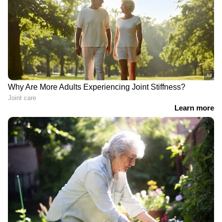
കേരള പൊലീസ്; അര്‍ജുന്‍
മികച്ച ആരോഗ്യത്തോടെ ഇരിക്കുനെന്നും ഡോ.
ആയങ്കി 14 ദിവസം റിമാന്‍ഡില്‍
ഷോൺ ബാർബബെല്ല കൂട്ടിച്ചേർത്തു.
നല്ല ആരോഗ്യം
2018 -ൽ 223 ആയിരുന്നു ട്രംപിന്‍റെ
കൊളസ്ട്രോൽ നില. കഴിഞ്ഞ ഏപ്രിൽ ഇത് 140
ആയിരുന്നു. മരുന്നുകൾ
ഉപയോഗിക്കുന്നതിനാൽ ഇപ്പോൾ 143 -ലാണ്
കൊളസ്ട്രോൾ. മോശം കോളസ്ട്രോളായ
എൽഡിഎൽ കുറയ്ക്കുന്നതിനും നല്ല
കൊളസ്ട്രോായ എച്ച്ഡിഎൽ കൂട്ടുന്നതിനുമായി
ട്രംപ് റോസുവാസ്റ്റാറ്റിൻ, എസെറ്റിമൈബ് എന്നീ
മരുന്നുകൾ കഴിക്കുന്നു. ഒപ്പം ആസ്പിരിന്‍റെ
അളവ് കുറയാക്കാനും നിർദ്ദേശമുണ്ട്.
തിരക്കേറിയ ദൈനംദിന ഷെഡ്യൂൾ കൈകാര്യം