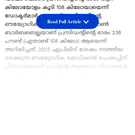
കിലോയോളം കൂടി 108 കിലോയായെന്ന്
ഡോക്ടർമാർ. യുഎസ് പ്രസിഡന്‍റിന്‍റെ
Read Full Article
ഔദ്ധ്യോഗിക ഡോക്ടറായ ഡോ. ഷോൺ
ബാർബബെല്ലയാണ് പ്രസിഡന്‍റിന്‍റെ ഭാരം 238
പൗണ്ട് (ഏതാണ്ട് 108 കിലോ) ആയെന്ന്
അറിയിച്ചത്. 2025 ഏപ്രിലിന് ശേഷം നടത്തിയ
നടക്കുന്ന ഔദ്ധ്യോഗിക മെഡിക്കൽ ചെക്കപ്പിന്
പിന്നാലെയാണ് ട്രംപിന്‍റെ ആരോഗ്യ വിവരങ്ങൾ
പുറത്ത് വന്നത്. 22 സ്പെഷ്യലിസ്റ്റ്
ഡോക്ടർമാരുടെ നേത‍ൃത്വത്തിൽ നടത്തിയ
LATEST VIDEOS
പരിശോധനയിൽ ക്യാൻസർ സ്ക്രിനിംഗ്
അടക്കമുള്ള എല്ലാ പരിശോധനകളും നടന്നെന്ന്
കഴിഞ്ഞ വെള്ളിയാഴ്ച പുറത്ത് വിട്ട റിപ്പോർട്ടിൽ
പറയുന്നു.